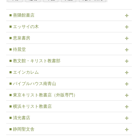
■ 善隣館書店
■ エッサイの木
■ 恵泉書房
■ 待晨堂
■ 教文館・キリスト教書部
■ エインカレム
■ バイブルハウス南青山
■ 東京キリスト教書店（外販専門）
■ 横浜キリスト教書店
■ 清光書店
■ 静岡聖文舎