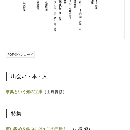
PDFダウンロード
出会い・本・人
事典という知の宝庫
（山野貴彦）
特集
悔い改めを学ぶには▼この三冊！
（小泉 健）