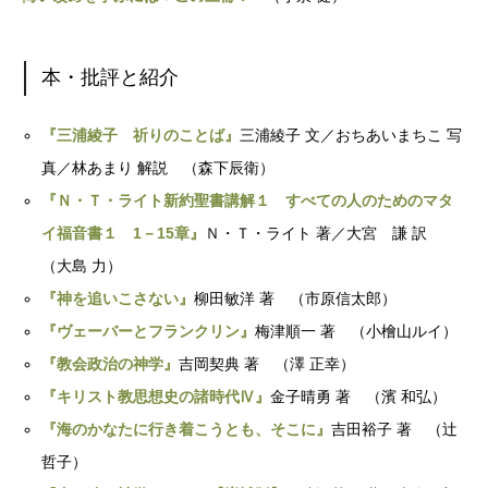
本・批評と紹介
『三浦綾子 祈りのことば』
三浦綾子 文／おちあいまちこ 写
真／林あまり 解説 （森下辰衛）
『Ｎ・Ｔ・ライト新約聖書講解１ すべての人のためのマタ
イ福音書１ 1－15章』
Ｎ・Ｔ・ライト 著／大宮 謙 訳
（大島 力）
『神を追いこさない』
柳田敏洋 著 （市原信太郎）
『ヴェーバーとフランクリン』
梅津順一 著 （小檜山ルイ）
『教会政治の神学』
吉岡契典 著 （澤 正幸）
『キリスト教思想史の諸時代Ⅳ』
金子晴勇 著 （濱 和弘）
『海のかなたに行き着こうとも、そこに』
吉田裕子 著 （辻
哲子）