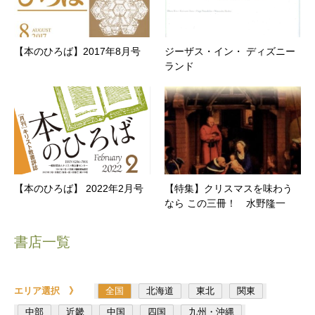
【本のひろば】2017年8月号
ジーザス・イン・ ディズニー
ランド
【本のひろば】 2022年2月号
【特集】クリスマスを味わう
なら この三冊！ 水野隆一
書店一覧
エリア選択 》
全国
北海道
東北
関東
中部
近畿
中国
四国
九州・沖縄