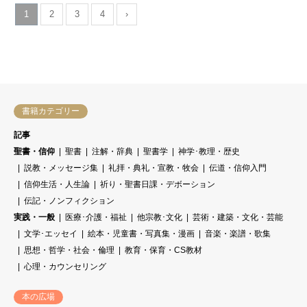
1
2
3
4
›
書籍カテゴリー
記事
聖書・信仰
聖書
注解・辞典
聖書学
神学･教理・歴史
説教・メッセージ集
礼拝・典礼・宣教・牧会
伝道・信仰入門
信仰生活・人生論
祈り・聖書日課・デボーション
伝記・ノンフィクション
実践・一般
医療･介護・福祉
他宗教･文化
芸術・建築・文化・芸能
文学･エッセイ
絵本・児童書・写真集・漫画
音楽・楽譜・歌集
思想・哲学・社会・倫理
教育・保育・CS教材
心理・カウンセリング
本の広場