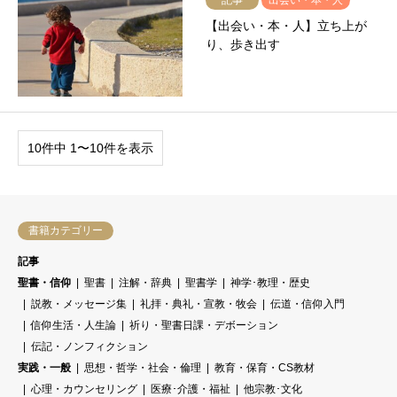
記事
出会い・本・人
【出会い・本・人】立ち上が
り、歩き出す
10件中 1〜10件を表示
書籍カテゴリー
記事
聖書・信仰
聖書
注解・辞典
聖書学
神学･教理・歴史
説教・メッセージ集
礼拝・典礼・宣教・牧会
伝道・信仰入門
信仰生活・人生論
祈り・聖書日課・デボーション
伝記・ノンフィクション
実践・一般
思想・哲学・社会・倫理
教育・保育・CS教材
心理・カウンセリング
医療･介護・福祉
他宗教･文化