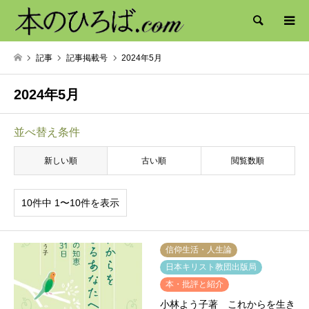
検索
記事
記事掲載号
2024年5月
2024年5月
並べ替え条件
新しい順
古い順
閲覧数順
10件中 1〜10件を表示
信仰生活・人生論
日本キリスト教団出版局
本・批評と紹介
小林よう子著 これからを生き