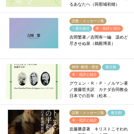
るあなたへ（與那城初穂）
説教・メッセージ集
一麦出版社
本・批評と紹介
吉岡繁著／吉岡有一編 汲めど
尽きせぬ泉（鵜殿博喜）
神学･教理・歴史
教文館
本・批評と紹介
グウェン・Ｒ・Ｐ・ノルマン著
／後藤哲夫訳 カナダ合同教会
日本での百年（松本…
説教・メッセージ集
教文館
本・批評と紹介
近藤勝彦著 キリストこそわれ