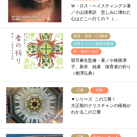
Ｗ・ロス・ヘイスティングス著
／小山清孝訳 悲しみに壊れた
心はどこへ行くの？（…
教育・保育・CS教材
日本キリスト教団出版局
本・批評と紹介
望月麻生監修・著／小林路津
子、新井 純著 保育者の祈り
（相澤弘典）
記事
特集
▼シリーズ この三冊！
大正期のクリスチャンの様相が
わかるこの三冊