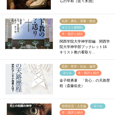
らの平和（佐々木潤）
礼拝・典礼・宣教・牧会
キリスト新聞社
本・批評と紹介
関西学院大学神学部編 関西学
院大学神学部ブックレット16
キリスト教の看取り…
思想・哲学・社会・倫理
ヨベル
本・批評と紹介
金子晴勇著 「良心」の天路歴
程（斎藤佑史）
信仰生活・人生論
ヨベル
本・批評と紹介