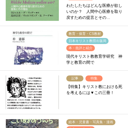
わたしたちはどんな医療が欲し
いのか？ 人間中心医療を取り
戻すための提言とその…
教育・保育・CS教材
日本キリスト教団出版局
本・批評と紹介
現代キリスト教教育学研究 神
学と教育の間で
記事
特集
【特集】キリスト教における死
を考えるには▼この三冊！
絵本・児童書・写真集・漫画