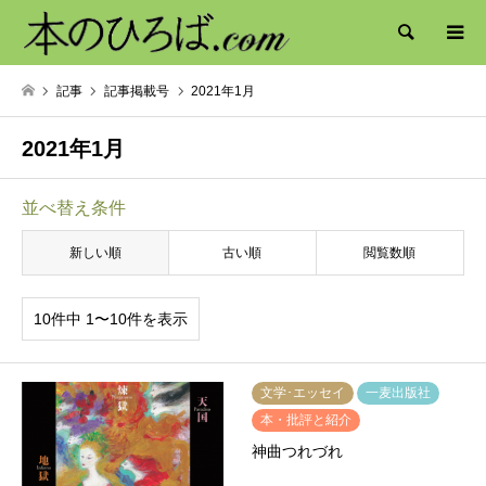
検索
記事
記事掲載号
2021年1月
2021年1月
並べ替え条件
新しい順
古い順
閲覧数順
10件中 1〜10件を表示
文学･エッセイ
一麦出版社
本・批評と紹介
神曲つれづれ