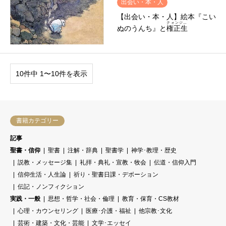
出会い・本・人
【出会い・本・人】絵本『こい
クォンジ…
ぬのうんち』と
権正生
10件中 1〜10件を表示
書籍カテゴリー
記事
聖書・信仰
聖書
注解・辞典
聖書学
神学･教理・歴史
説教・メッセージ集
礼拝・典礼・宣教・牧会
伝道・信仰入門
信仰生活・人生論
祈り・聖書日課・デボーション
伝記・ノンフィクション
実践・一般
思想・哲学・社会・倫理
教育・保育・CS教材
心理・カウンセリング
医療･介護・福祉
他宗教･文化
芸術・建築・文化・芸能
文学･エッセイ