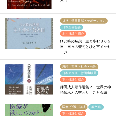
入門
祈り・聖書日課・デボーション
日本聖書協会
本・批評と紹介
ひと時の黙想 主と歩む３６５
日 日々の聖句とひと言メッセ
ージ
思想・哲学・社会・倫理
日本キリスト教団出版局
本・批評と紹介
押田成人著作選集２ 世界の神
秘伝承との交わり 九月会議
医療･介護・福祉
教文館
本・批評と紹介