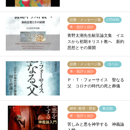
説教・メッセージ集
LITHON
本・批評と紹介
青野太潮先生献呈論文集 イエ
スから初期キリスト教へ 新約
思想とその展開
説教・メッセージ集
ヨベル
本・批評と紹介
Ｐ・Ｔ・フォーサイス 聖なる
父 コロナの時代の死と葬儀
神学･教理・歴史
教文館
本・批評と紹介
苦しみと悪を神学する 神義論