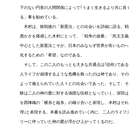
下のない円形の人間関係によって｢うまく生きるより共に良
る」事を勧めている。
木村は、敗戦後の「新憲法」との出会いを詳細に語る。戦
愚かさを痛感した木村にとって、「戦争の放棄」「民主主義
中心とした新憲法こそが、日本のみならず世界が良いものへ
化するための「希望」なのである。
そして、この二人のもっとも大きな共通点は｢信仰｣である
人ライフが崩壊するような危機を救ったのは神であり、その
よって備えられていた人々との出会いであった。そして、そ
験は二人の神の愛に対する強固な信頼となっていく。深田は
を西陣織の「横糸と縦糸」の織り合いと表現し、木村はそれ
理｣と表現する。本書を読み進めていく内に、二人のライフ
リーに伴っていた神の愛が浮かび上がってくるのだ。