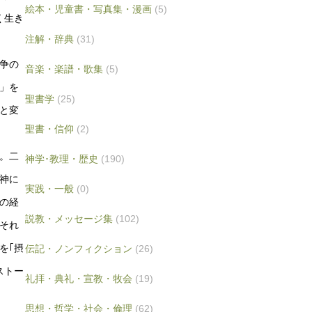
絵本・児童書・写真集・漫画
(5)
く生き
注解・辞典
(31)
争の
音楽・楽譜・歌集
(5)
」を
聖書学
(25)
と変
聖書・信仰
(2)
。二
神学･教理・歴史
(190)
神に
実践・一般
(0)
の経
説教・メッセージ集
(102)
それ
を｢摂
伝記・ノンフィクション
(26)
ストー
礼拝・典礼・宣教・牧会
(19)
思想・哲学・社会・倫理
(62)