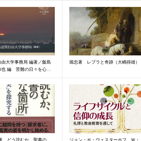
自由大学事務局 編著／飯島
堀忠著 レプラと奇跡（大嶋得雄）
修也 編 苦難の日々を心…
 著 どう読むか、聖書の
ジョン・Ｈ・ウェスターホフ、Ｗ・