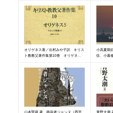
オリゲネス著／出村みや子訳 キリス
小高夏期
ト教教父著作集第10巻 オリゲネ…
信、小暮
山本賢蔵 著 静寂者ジャンヌ（西平
青野太潮