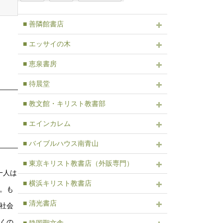
■ 善隣館書店
■ エッサイの木
■ 恵泉書房
■ 待晨堂
■ 教文館・キリスト教書部
■ エインカレム
■ バイブルハウス南青山
■ 東京キリスト教書店（外販専門）
一人は
■ 横浜キリスト教書店
。も
■ 清光書店
社会
くの