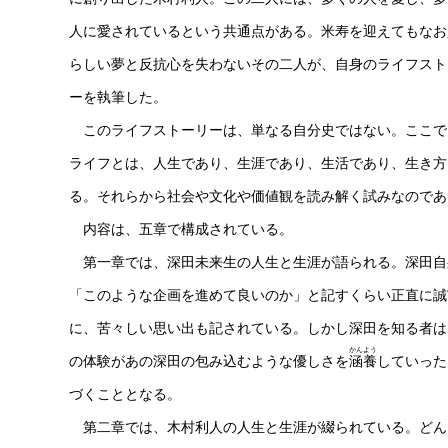
人に愛されているという共通点がある。米寿を迎えてもなお
らしい夢と反抗心を失わないその二人が、自身のライフスト
ーを執筆した。
このライフストーリーは、単なる自分史ではない。ここで
ライフとは、人生であり、生涯であり、生活であり、生き方
る。それらから社会や文化や価値観を読み解く試みなのであ
内容は、五章で構成されている。
第一章では、深田未来生の人生と生涯が語られる。深田自
「このような企画を進めて良いのか」と記すくらい正直に誠
に、苦々しい思い出も記されている。しかし深田を知る者は
かん
よう
の体験があの深田の包み込むような優しさを
涵
養
していった
づくこととなる。
第二章では、木村利人の人生と生涯が綴られている。どん