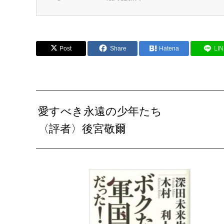
Post
Share
Hatena
LI
愛すべき永遠の少年たち
〈評者〉後宮敬爾