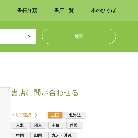
書籍分類
書店一覧
本のひろば
書店に問い合わせる
エリア選択 》
全国
北海道
東北
関東
中部
近畿
中国
四国
九州・沖縄