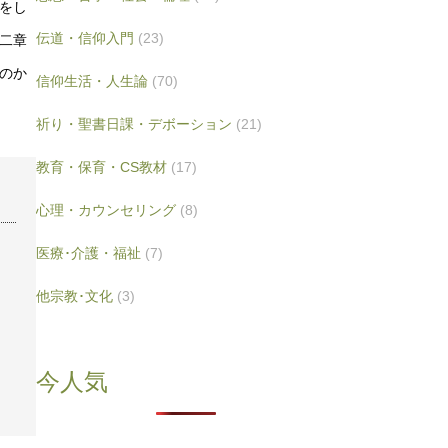
をし
伝道・信仰入門
(23)
二章
のか
信仰生活・人生論
(70)
祈り・聖書日課・デボーション
(21)
教育・保育・CS教材
(17)
心理・カウンセリング
(8)
医療･介護・福祉
(7)
他宗教･文化
(3)
今人気