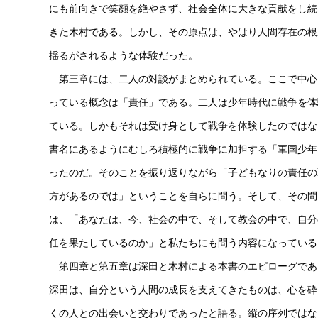
にも前向きで笑顔を絶やさず、社会全体に大きな貢献をし続
きた木村である。しかし、その原点は、やはり人間存在の根
揺るがされるような体験だった。
第三章には、二人の対談がまとめられている。ここで中心
っている概念は「責任」である。二人は少年時代に戦争を体
ている。しかもそれは受け身として戦争を体験したのではな
書名にあるようにむしろ積極的に戦争に加担する「軍国少年
ったのだ。そのことを振り返りながら「子どもなりの責任の
方があるのでは」ということを自らに問う。そして、その問
は、「あなたは、今、社会の中で、そして教会の中で、自分
任を果たしているのか」と私たちにも問う内容になっている
第四章と第五章は深田と木村による本書のエピローグであ
深田は、自分という人間の成長を支えてきたものは、心を砕
くの人との出会いと交わりであったと語る。縦の序列ではな