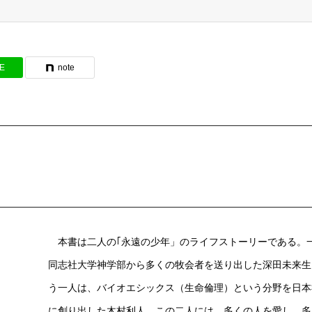
NE
note
本書は二人の｢永遠の少年」のライフストーリーである。
同志社大学神学部から多くの牧会者を送り出した深田未来生
う一人は、バイオエシックス（生命倫理）という分野を日本
に創り出した木村利人。この二人には、多くの人を愛し、多