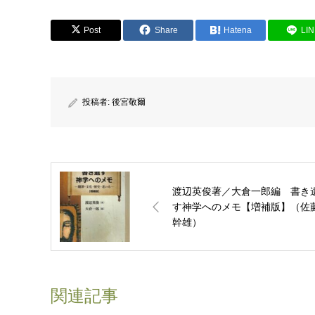
Post
Share
Hatena
LI
投稿者:
後宮敬爾
渡辺英俊著／大倉一郎編 書き
す神学へのメモ【増補版】（佐
幹雄）
関連記事