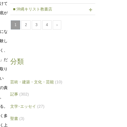
けて
■ 沖縄キリスト教書店
底が
1
2
3
4
›
にな
験し
く、
」だ
分類
取り
い
芸術・建築・文化・芸能
(10)
の責
記事
(302)
。
文学･エッセイ
(27)
る。
く多
聖書
(3)
く上