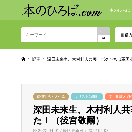
本のひろば
and
書籍
or
記事
深田未来生、木村利人共著 ボクたちは軍国
信仰生活・人生論
キリスト新聞社
本・批評と紹
深田未来生、木村利人共
た！（後宮敬爾）
2022.04.01 / 最終更新日：2022.04.05