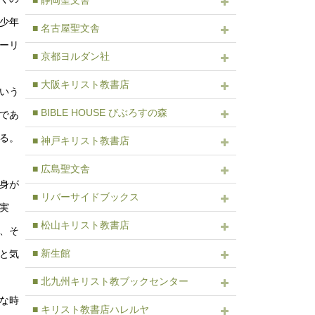
■ 静岡聖文舎
少年
■ 名古屋聖文舎
ーリ
■ 京都ヨルダン社
■ 大阪キリスト教書店
いう
■ BIBLE HOUSE びぶろすの森
であ
る。
■ 神戸キリスト教書店
■ 広島聖文舎
身が
■ リバーサイドブックス
実
■ 松山キリスト教書店
、そ
■ 新生館
と気
■ 北九州キリスト教ブックセンター
な時
■ キリスト教書店ハレルヤ