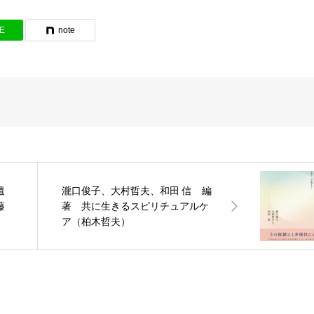
NE
note
遺
瀧口俊子、大村哲夫、和田 信 編
藤
著 共に生きるスピリチュアルケ
ア（柏木哲夫）