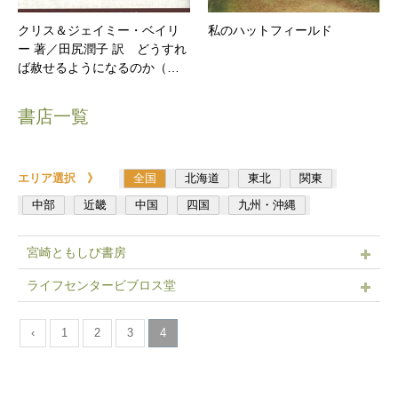
クリス＆ジェイミー・ベイリ
私のハットフィールド
ー 著／田尻潤子 訳 どうすれ
ば赦せるようになるのか（…
書店一覧
エリア選択 》
全国
北海道
東北
関東
中部
近畿
中国
四国
九州・沖縄
宮崎ともしび書房
ライフセンタービブロス堂
‹
1
2
3
4