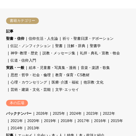
書籍カテゴリー
記事
聖書・信仰
信仰生活・人生論
祈り・聖書日課・デボーション
伝記・ノンフィクション
聖書
注解・辞典
聖書学
神学･教理・歴史
説教・メッセージ集
礼拝・典礼・宣教・牧会
伝道・信仰入門
実践・一般
絵本・児童書・写真集・漫画
音楽・楽譜・歌集
思想・哲学・社会・倫理
教育・保育・CS教材
心理・カウンセリング
医療･介護・福祉
他宗教･文化
芸術・建築・文化・芸能
文学･エッセイ
本の広場
バックナンバー
2026年
2025年
2024年
2023年
2022年
2021年
2020年
2019年
2018年
2017年
2016年
2015年
2014年
2013年
記事
エッセイ
出会い・本・人
特集
本・批評と紹介