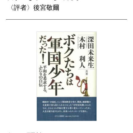
〈評者〉後宮敬爾