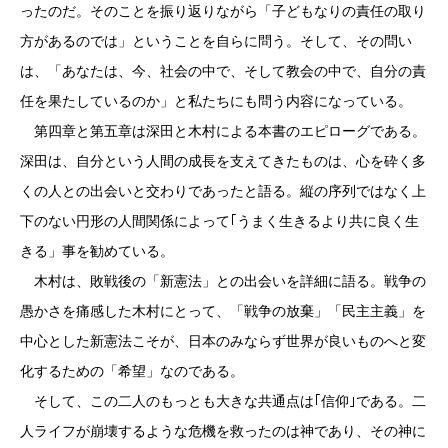
ったのだ。そのことを振り返りながら「子どもなりの責任の取り
方があるのでは」ということを自らに問う。そして、その問い
は、「あなたは、今、社会の中で、そして教会の中で、自分の責
任を果たしているのか」と私たちにも問う内容になっている。
第四章と第五章は深田と木村による本書のエピローグである。
深田は、自分という人間の成長を支えてきたものは、心を砕く多
くの人との出会いと交わりであったと語る。縦の序列ではなく上
下のない円形の人間関係によって｢うまく生きるより共に良く生
きる」事を勧めている。
木村は、敗戦後の「新憲法」との出会いを詳細に語る。戦争の
愚かさを痛感した木村にとって、「戦争の放棄」「民主主義」を
中心とした新憲法こそが、日本のみならず世界が良いものへと変
化するための「希望」なのである。
そして、この二人のもっとも大きな共通点は｢信仰｣である。二
人ライフが崩壊するような危機を救ったのは神であり、その神に