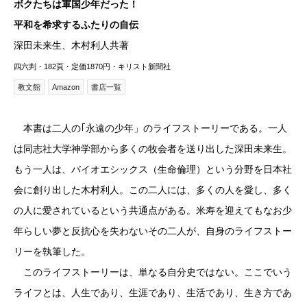
ボクたちは軍国少年だった！
平和を希求するふたりの自伝
深田未来生、木村利人共著
四六判・182頁・定価1870円・キリスト新聞社
教文館
Amazon
書店一覧
本書は二人の｢永遠の少年」のライフストーリーである。一人
は同志社大学神学部から多くの牧会者を送り出した深田未来生。
もう一人は、バイオエシックス（生命倫理）という分野を日本社
会に創り出した木村利人。この二人には、多くの人を愛し、多く
の人に愛されているという共通点がある。米寿を迎えてもなお少
年らしい夢と反抗心を失わないその二人が、自身のライフストー
リーを執筆した。
このライフストーリーは、単なる自分史ではない。ここでいう
ライフとは、人生であり、生涯であり、生活であり、生き方であ