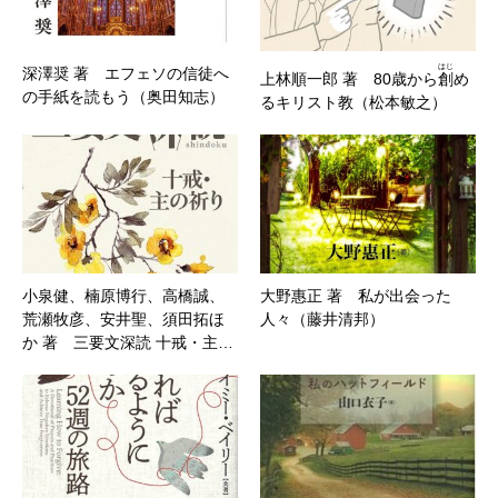
はじ
深澤奨 著 エフェソの信徒へ
上林順一郎 著 80歳から
創
め
の手紙を読もう（奥田知志）
るキリスト教（松本敏之）
小泉健、楠原博行、高橋誠、
大野惠正 著 私が出会った
荒瀬牧彦、安井聖、須田拓ほ
人々（藤井清邦）
か 著 三要文深読 十戒・主…