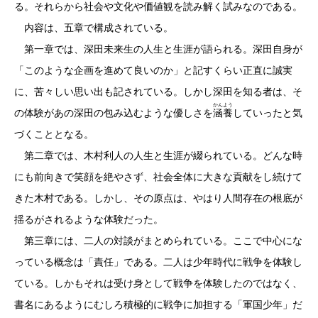
る。それらから社会や文化や価値観を読み解く試みなのである。
内容は、五章で構成されている。
第一章では、深田未来生の人生と生涯が語られる。深田自身が
「このような企画を進めて良いのか」と記すくらい正直に誠実
に、苦々しい思い出も記されている。しかし深田を知る者は、そ
かん
よう
の体験があの深田の包み込むような優しさを
涵
養
していったと気
づくこととなる。
第二章では、木村利人の人生と生涯が綴られている。どんな時
にも前向きで笑顔を絶やさず、社会全体に大きな貢献をし続けて
きた木村である。しかし、その原点は、やはり人間存在の根底が
揺るがされるような体験だった。
第三章には、二人の対談がまとめられている。ここで中心にな
っている概念は「責任」である。二人は少年時代に戦争を体験し
ている。しかもそれは受け身として戦争を体験したのではなく、
書名にあるようにむしろ積極的に戦争に加担する「軍国少年」だ