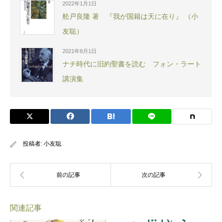
2022年1月1日
舩戸良隆 著 『我が国籍は天に在り』 （小
友聡）
2021年8月1日
ナチ時代に旧約聖書を読む フォン・ラート
講演集
投稿者:
小友聡
関連記事