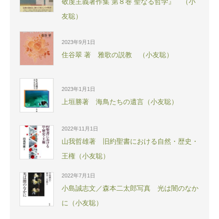
敬虔主義著作集 第８巻 聖なる哲学』 （小
友聡）
2023年9月1日
住谷翠 著 雅歌の説教 （小友聡）
2023年1月1日
上垣勝著 海鳥たちの遺言（小友聡）
2022年11月1日
山我哲雄著 旧約聖書における自然・歴史・
王権（小友聡）
2022年7月1日
小島誠志文／森本二太郎写真 光は闇のなか
に（小友聡）