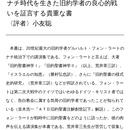
ナチ時代を生きた旧約学者の良心的戦
いを証言する貴重な書
〈評者〉小友聡
本書は、20世紀最大の旧約学者ゲルハルト・フォン・ラートの
ナチ統治下での講演集である。フォン・ラートと言えば、大著
『旧約聖書神学Ⅰ』『旧約聖書神学Ⅱ』（以上、荒井章三訳）、
『イスラエルの知恵』（勝村弘也訳）、さらに『旧約聖書の様式
史的研究』（荒井章三訳）などが邦訳されている。フォン・ラー
トは第二次大戦中のドイツではいわゆるドイツ・キリスト者では
なく、告白教会に属する気骨の旧約学者であったことが知られて
いる（並木浩一『ＡＴＤ旧約聖書注解創世記下』解説）。このフ
ォン・ラートが戦時中に旧約聖書をどのように語ったか、彼の肉
声を伝える講演集が本書である。荒井章三先生が苦労して収集し