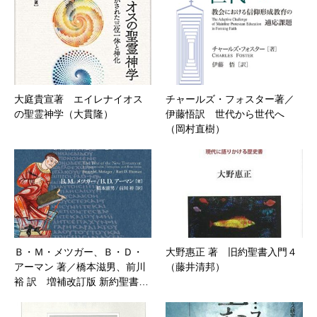
大庭貴宣著 エイレナイオス
チャールズ・フォスター著／
の聖霊神学（大貫隆）
伊藤悟訳 世代から世代へ
（岡村直樹）
Ｂ・Ｍ・メツガー、Ｂ・Ｄ・
大野惠正 著 旧約聖書入門４
アーマン 著／橋本滋男、前川
（藤井清邦）
裕 訳 増補改訂版 新約聖書…