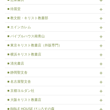
■ 待晨堂
■ 教文館・キリスト教書部
■ エインカレム
■ バイブルハウス南青山
■ 東京キリスト教書店（外販専門）
■ 横浜キリスト教書店
■ 清光書店
■ 静岡聖文舎
■ 名古屋聖文舎
■ 京都ヨルダン社
■ 大阪キリスト教書店
■ BIBLE HOUSE びぶろすの森