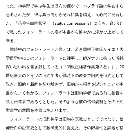
った。神学部で学ぶ学生はほんの僅かで、ヘブライ語の学習すら
忌避されたが、彼は真っ向からそれに異を唱え、良心的に発言し
た。「信仰告白的状況」（status confessionis）に立ち、命がけ
で戦ったフォン・ラートの姿が本書から鮮やかに浮かび上がって
来る。
戦時中のフォン・ラートと言えば、若き関根正雄氏がイエナ大
学留学中にこのフォン・ラートに師事し、師がナチに抗った感銘
深い思い出を書き残している（『関根正雄著作集第３巻』）。20
世紀最大のドイツの旧約学者が戦時下の教会で旧約を旧約として
説き、旧約と新約を切り離さず、旧約から福音を説いたことが本
書からよくわかる。フォン・ラートは旧約学者である前に福音を
説く伝道者であろうとした。そのような彼の信仰姿勢とその旧約
聖書学の意図を本書はあぶり出す。
フォン・ラートの旧約神学は旧約を宗教史としてではなく、信
仰告白の証言史として救済史的に捉えた。その限界性と課題が指