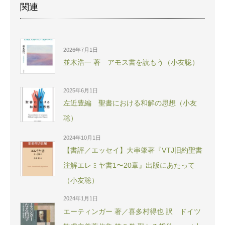
関連
2026年7月1日
並木浩一 著 アモス書を読もう（小友聡）
2025年6月1日
左近豊編 聖書における和解の思想（小友
聡）
2024年10月1日
【書評／エッセイ】大串肇著『VTJ旧約聖書
注解エレミヤ書1〜20章』出版にあたって
（小友聡）
2024年1月1日
エーティンガー 著／喜多村得也 訳 ドイツ