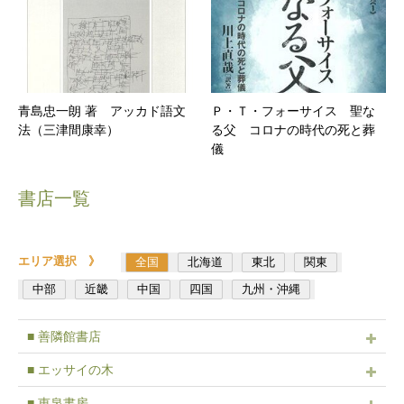
青島忠一朗 著 アッカド語文
Ｐ・Ｔ・フォーサイス 聖な
法（三津間康幸）
る父 コロナの時代の死と葬
儀
書店一覧
エリア選択 》
全国
北海道
東北
関東
中部
近畿
中国
四国
九州・沖縄
■ 善隣館書店
■ エッサイの木
■ 恵泉書房