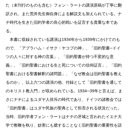
た（未刊行のものも含む）フォン・ラートの講演原稿が丁寧に翻
訳され、また荒井先生御自身による解説文も加えられている。ナ
チ時代を生きた旧約学者の良心的戦いを証言する貴重な本であ
る。
本書に収録されている講演は1934年から1939年にかけてのも
ので、「アブラハム・イサク・ヤコブの神」、「旧約聖書─ドイ
ツの人々に対する神の言葉」、「旧約聖書が持つ不変的な意
義」、「旧約聖書における生と死についての信仰証言」、「旧約
聖書における聖書解釈の諸問題」、「なぜ教会は旧約聖書を教え
るのか」、以上六つの講演の他、付録として「旧約聖書を通して
のキリスト教入門」が収められている。1934─39年と言えば、ま
さにナチによるユダヤ人排斥の時代であり、ドイツの諸教会では
「旧約聖書」はユダヤ民族の聖典として拒否される状況だった。
当時、旧約学者フォン・ラートはナチの牙城と言われたイエナ大
学で教鞭を執り、妨害にも臆することなく旧約聖書の重要性を語