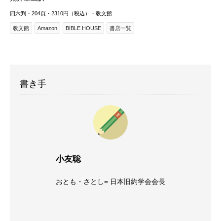
四六判・204頁・2310円（税込）・教文館
教文館
Amazon
BIBLE HOUSE
書店一覧
書き手
小友聡
おとも・さとし= 日本旧約学会会長