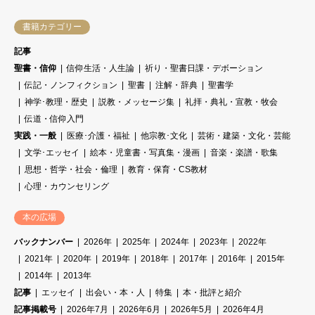
書籍カテゴリー
記事
聖書・信仰
信仰生活・人生論
祈り・聖書日課・デボーション
伝記・ノンフィクション
聖書
注解・辞典
聖書学
神学･教理・歴史
説教・メッセージ集
礼拝・典礼・宣教・牧会
伝道・信仰入門
実践・一般
医療･介護・福祉
他宗教･文化
芸術・建築・文化・芸能
文学･エッセイ
絵本・児童書・写真集・漫画
音楽・楽譜・歌集
思想・哲学・社会・倫理
教育・保育・CS教材
心理・カウンセリング
本の広場
バックナンバー
2026年
2025年
2024年
2023年
2022年
2021年
2020年
2019年
2018年
2017年
2016年
2015年
2014年
2013年
記事
エッセイ
出会い・本・人
特集
本・批評と紹介
記事掲載号
2026年7月
2026年6月
2026年5月
2026年4月