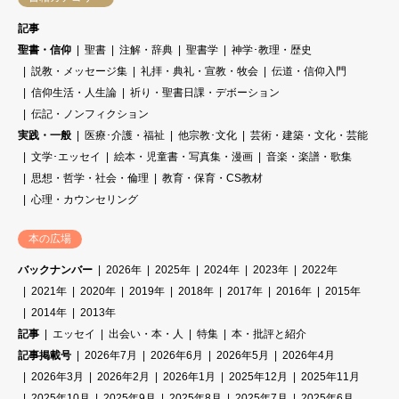
記事
聖書・信仰
聖書
注解・辞典
聖書学
神学･教理・歴史
説教・メッセージ集
礼拝・典礼・宣教・牧会
伝道・信仰入門
信仰生活・人生論
祈り・聖書日課・デボーション
伝記・ノンフィクション
実践・一般
医療･介護・福祉
他宗教･文化
芸術・建築・文化・芸能
文学･エッセイ
絵本・児童書・写真集・漫画
音楽・楽譜・歌集
思想・哲学・社会・倫理
教育・保育・CS教材
心理・カウンセリング
本の広場
バックナンバー
2026年
2025年
2024年
2023年
2022年
2021年
2020年
2019年
2018年
2017年
2016年
2015年
2014年
2013年
記事
エッセイ
出会い・本・人
特集
本・批評と紹介
記事掲載号
2026年7月
2026年6月
2026年5月
2026年4月
2026年3月
2026年2月
2026年1月
2025年12月
2025年11月
2025年10月
2025年9月
2025年8月
2025年7月
2025年6月