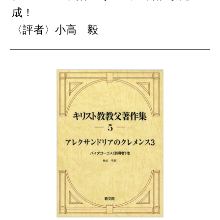
成！
〈評者〉小高 毅