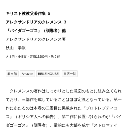
キリスト教教父著作集 ５
アレクサンドリアのクレメンス ３
『パイダゴーゴス』（訓導者）他
アレクサンドリアのクレメンス著
秋山 学訳
Ａ５判・648頁・定価13200円・教文館
教文館
Amazon
BIBLE HOUSE
書店一覧
クレメンスの著作はしっかりとした意図のもとに組み立てられ
ており、三部作を成していることはほぼ定説となっている。第一
作にあたるのは本巻の二番目に掲載された『プロトレプティコ
ス』（ギリシア人への勧告）、第二作に位置づけられのが『パイ
ダゴーゴス』（訓導者）、量的にも大部を成す『ストロマテイ