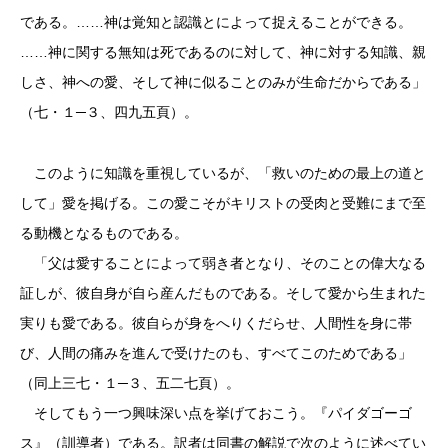
である。……神は覚知と認識とによって捉えることができる。
……神に関する無知は死であるのに対して、神に対する知識、親
しさ、神への愛、そして神に似ることのみが生命だからである」
（七・１─３、四九五頁）。
このように知識を重視しているが、「救いのための最上の道と
して」愛を掲げる。この愛こそがキリストの受肉と受難にまで至
る動機となるものである。
「父は愛することによって弱き者となり、そのことの偉大なる
証しが、彼自身が自ら産んだものである。そして愛から生まれた
実りも愛である。彼自らが身をへりくだらせ、人間性を身に帯
び、人間の痛みを進んで受けたのも、すべてこのためである」
（同上三七・１─３、五二七頁）。
そしてもう一つ興味深い点を挙げておこう。『パイダゴーゴ
ス』（訓導者）である。訳者は同書の解説で次のように述べてい