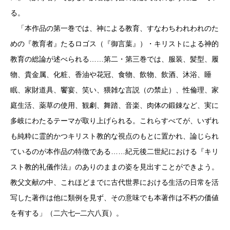
る。
「本作品の第一巻では、神による教育、すなわちわれわれのた
めの『教育者』たるロゴス（『御言葉』）・キリストによる神的
教育の総論が述べられる……第二・第三巻では、服装、髪型、履
物、貴金属、化粧、香油や花冠、食物、飲物、飲酒、沐浴、睡
眠、家財道具、饗宴、笑い、猥雑な言説（の禁止）、性倫理、家
庭生活、薬草の使用、観劇、舞踏、音楽、肉体の鍛錬など、実に
多岐にわたるテーマが取り上げられる。これらすべてが、いずれ
も純粋に霊的かつキリスト教的な視点のもとに置かれ、論じられ
ているのが本作品の特徴である……紀元後二世紀における『キリ
スト教的礼儀作法』のありのままの姿を見出すことができよう。
教父文献の中、これほどまでに古代世界における生活の日常を活
写した著作は他に類例を見ず、その意味でも本著作は不朽の価値
を有する」（二六七─二六八頁）。