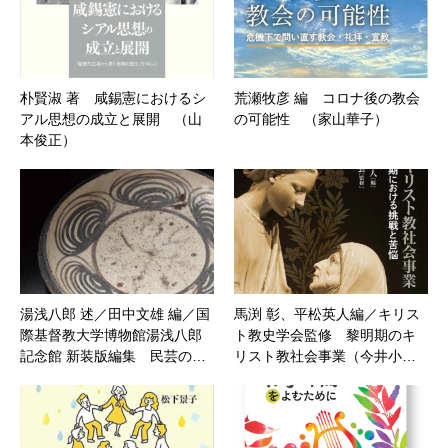
朴賢淑 著 咸錫憲におけるシ
荒瀬牧彦 編 コロナ後の教会
アル思想の成立と展開 （山
の可能性 （家山華子）
本俊正）
湯浅八郎 述／田中文雄 編／国
馬渕 彰、平松英人編／キリス
際基督教大学博物館湯浅八郎
ト教史学会監修 黎明期のキ
記念館 新装版編集 民芸の…
リスト教社会事業（今井小…