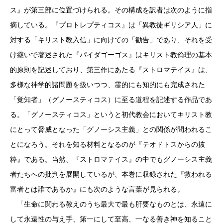
ス』が第三部に位置づけられる。その構成を訳者は次のように指
摘している。『プロトレプティコス』は「異教徒ギリシア人」に
対する「キリスト教入信」に向けての「勧告」であり、それを受
け継いで著述された『パイダゴーゴス』はキリスト教倫理の基本
的原則を記述しており、第三作にあたる『ストロマテイス』は、
多様な神学的諸問題を扱いつつ、霊的にも知的にも完成された
「覚知者」（グノースティコス）に至る道程を記述する作品であ
る。「グノースティコス」というと初代教会においてキリスト教
にとって脅威となった「グノーシス主義」との関係が問われるこ
とになろう。それを知る材料となるのが『テオドトスからの抜
粋』である。当然、『ストロマテイス』の中でもグノーシス主義
者たちへの批判を展開しているが、本巻に収録された『救われる
富者とは誰であるか』にも次のような言葉が見られる。
「生命に関わる教えのうち最大で最も肝要なものとは、永遠に
して永遠性の与え手、第一にして至高、一なる善き神を知ること