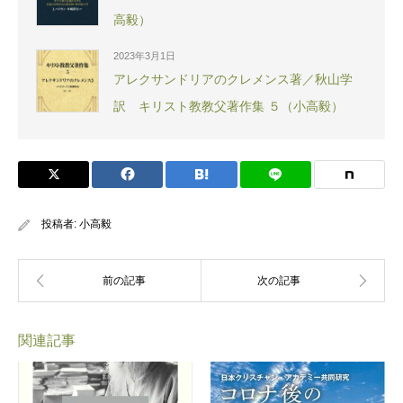
高毅）
2023年3月1日
アレクサンドリアのクレメンス著／秋山学
訳 キリスト教教父著作集 ５（小高毅）
投稿者:
小高毅
関連記事