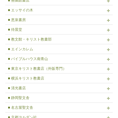
■ 善隣館書店
■ エッサイの木
■ 恵泉書房
■ 待晨堂
■ 教文館・キリスト教書部
■ エインカレム
■ バイブルハウス南青山
■ 東京キリスト教書店（外販専門）
■ 横浜キリスト教書店
■ 清光書店
■ 静岡聖文舎
■ 名古屋聖文舎
■ 京都ヨルダン社