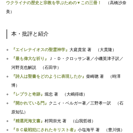
ウクライナの歴史と宗教を学ぶための▼この三冊！
（高橋沙奈
美）
本・批評と紹介
『エイレナイオスの聖霊神学』
大庭貴宣 著 （大貫隆）
『最も偉大な祈り』
Ｊ・Ｄ・クロッサン著／小磯英津子訳／
河野克也解説 （石田学）
『詩人は聖書をどのように表現したか』
柴崎聰 著 （時澤
博）
『レプラと奇跡』
堀忠 著 （大嶋得雄）
『開かれている門』
クニィ・ベルガー著／三野孝一訳 （石
原知弘）
『精選死海文書』
村岡崇光 著 （山我哲雄）
『ＢＣ級戦犯にされたキリスト者』
小塩海平 著 （豊川慎）