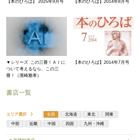
【本のひろば】 2025年9月号
【本のひろば】2014年8月号
▼シリーズ この三冊！ＡＩに
【本のひろば】2014年7月号
ついて考えるなら、この三
冊！（濱崎雅孝）
書店一覧
エリア選択 》
全国
北海道
東北
関東
中部
近畿
中国
四国
九州・沖縄