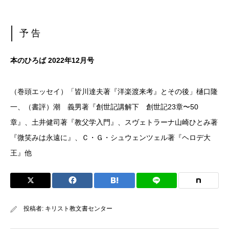
予 告
本のひろば 2022年12月号
（巻頭エッセイ）「皆川達夫著『洋楽渡来考』とその後」樋口隆
一、（書評）潮 義男著『創世記講解下 創世記23章〜50
章』、土井健司著『教父学入門』、スヴェトラーナ山崎ひとみ著
『微笑みは永遠に』、Ｃ・Ｇ・シュウェンツェル著『ヘロデ大
王』他
投稿者:
キリスト教文書センター