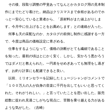
その後、段取り調整の甲斐あってなんとかカタログ用の見本制
作にまでたどり着けた。納品はクリスマスまで余裕があるのでホ
っと一安心していると業者から、「原材料がまた値上がりしま
す。今月中に仕上げることをお薦めします」との連絡が入った。
何事も天の采配なのか、カタログの前倒し制作に感謝する一方
で、今度は商品の価格設定に青ざめる。
仕事をするようになって、価格の決断がとても繊細であること
を知った。最初の頃はとにかく安く、しかし、安かろう悪かろう
ではダメだと教えられた。一円差をせめぎあっても無理をし過ぎ
ず、お釣り計算にも配慮できると良い。
以前、ミリオンセラーを記録したミュージシャンがコメントで
「１００万人の人が自身の音楽に千円を出してもいいと思ってく
れた。それがうれしい。」と言っていたことを思い出した。販売
総数に捉われ見過ごしがちな視点に、苦難を乗り越える力がある
ような気がした。（吉崎）