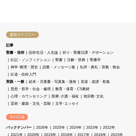
書籍カテゴリー
記事
聖書・信仰
信仰生活・人生論
祈り・聖書日課・デボーション
伝記・ノンフィクション
聖書
注解・辞典
聖書学
神学･教理・歴史
説教・メッセージ集
礼拝・典礼・宣教・牧会
伝道・信仰入門
実践・一般
絵本・児童書・写真集・漫画
音楽・楽譜・歌集
思想・哲学・社会・倫理
教育・保育・CS教材
心理・カウンセリング
医療･介護・福祉
他宗教･文化
芸術・建築・文化・芸能
文学･エッセイ
本の広場
バックナンバー
2026年
2025年
2024年
2023年
2022年
2021年
2020年
2019年
2018年
2017年
2016年
2015年