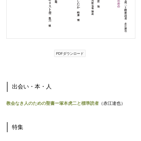
PDFダウンロード
出会い・本・人
教会なき人のための聖書ー塚本虎二と標準読者
（赤江達也）
特集