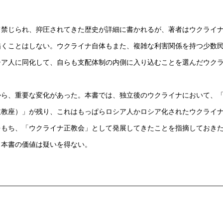
禁じられ、抑圧されてきた歴史が詳細に書かれるが、著者はウクライ
描くことはしない。ウクライナ自体もまた、複雑な利害関係を持つ少数
シア人に同化して、自らも支配体制の内側に入り込むことを選んだウク
ら、重要な変化があった。本書では、独立後のウクライナにおいて、
主教座）」が残り、これはもっぱらロシア人かロシア化されたウクライ
をもち、「ウクライナ正教会」として発展してきたことを指摘しておき
く本書の価値は疑いを得ない。