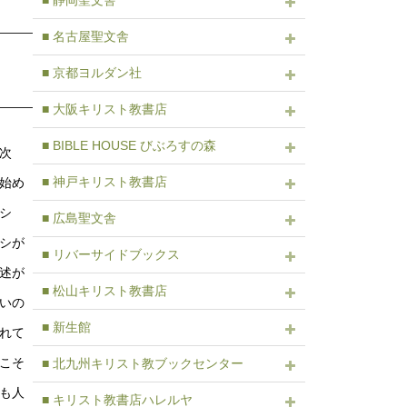
■ 静岡聖文舎
■ 名古屋聖文舎
■ 京都ヨルダン社
■ 大阪キリスト教書店
■ BIBLE HOUSE びぶろすの森
次
■ 神戸キリスト教書店
始め
シ
■ 広島聖文舎
シが
■ リバーサイドブックス
述が
■ 松山キリスト教書店
いの
■ 新生館
れて
こそ
■ 北九州キリスト教ブックセンター
も人
■ キリスト教書店ハレルヤ