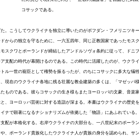
コサックである。
た。こうしてウクライナを独立に導いたのがボフダン・フメリニツキ
ンドからの独立を守るために、一六五四年、同じ正教国家であったモス
にモスクワとポーランドが締結したアンドルソヴォ条約に従って、ドニ
シア支配の時代が幕開けるのである。この時代に活躍したのが、ウクラ
ートル一世の寵臣として権勢を振るったが、のちにコサックに多大な犠
に、現在のウクライナ各地に残る壮麗な教会建築の多くは、「マゼッパ
れたものである。彼らコサックの生き様もまたヨーロッパの文豪、音楽
ぶと、ヨーロッパ芸術に対する造詣が深まる。本書はウクライナの歴史
ライナで顕著になるナショナリズムが依拠した「物語」にあふれている
支配が本格化する。右岸ウクライナの大部分も、一八世紀末のポーラ
者や、ポーランド貴族化したウクライナ人が貴族の身分を認められ、サ