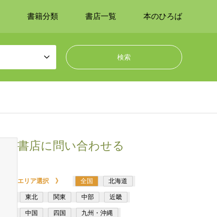
書籍分類
書店一覧
本のひろば
書店に問い合わせる
エリア選択 》
全国
北海道
東北
関東
中部
近畿
中国
四国
九州・沖縄