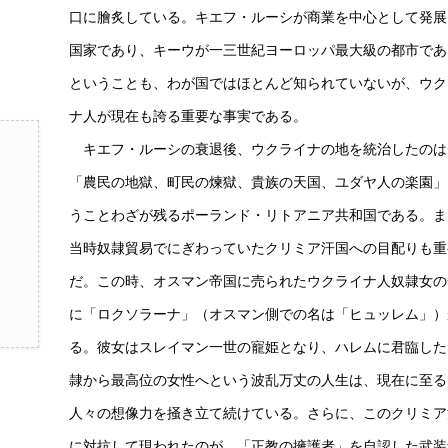
口に膾炙している。キエフ・ルーシが商業を中心として発展
国家であり、キーウが一三世紀ヨーロッパ最大級の都市であ
ということも、わが国ではほとんど知られていないが、ウク
ナ人が現在も誇る重要な事実である。
キエフ・ルーシの衰退後、ウクライナの地を統治したのは
「農民の地獄、町民の煉獄、貴族の天国、ユダヤ人の楽園」
うことわざが残るポーランド・リトアニア共和国である。ま
当時奴隷貿易でにぎわっていたクリミア汗国への目配りも重
だ。この時、オスマン帝国に売られたウクライナ人奴隷女の
に「ロクソラーナ」（オスマン側での名は「ヒュッレム」）
る。彼女はスレイマン一世の寵姫となり、ハレムに君臨した
隷から最高位の女性へという波乱万丈の人生は、現在に至る
人々の想像力を掻き立て続けている。さらに、このクリミア
に対抗して現われたのが、「正教の擁護者」を自認した武装