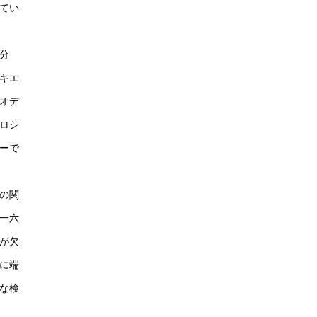
てい
分
キエ
オデ
ロシ
ーで
の関
一六
が欠
に端
な検