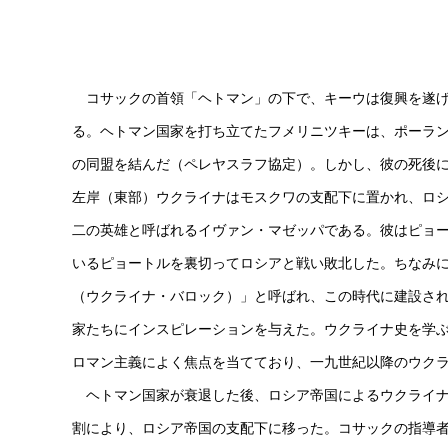
コサックの首領「ヘトマン」の下で、キーウは復興を遂げ
る。ヘトマン国家を打ち立てたフメリニツキーは、ポーラ
の同盟を結んだ（ペレヤスラフ協定）。しかし、彼の死後
左岸（東部）ウクライナはモスクワの支配下に置かれ、ロ
二の英雄と呼ばれるイヴァン・マゼッパである。彼はピョ
いるピョートルを裏切ってロシアと戦い敗北した。ちなみ
（ウクライナ・バロック）」と呼ばれ、この時代に建設さ
家たちにインスピレーションを与えた。ウクライナ史を学
ロマン主義によく焦点を当てており、一九世紀以降のウク
ヘトマン国家が衰退した後、ロシア帝国によるウクライナ
割により、ロシア帝国の支配下に移った。コサックの指導