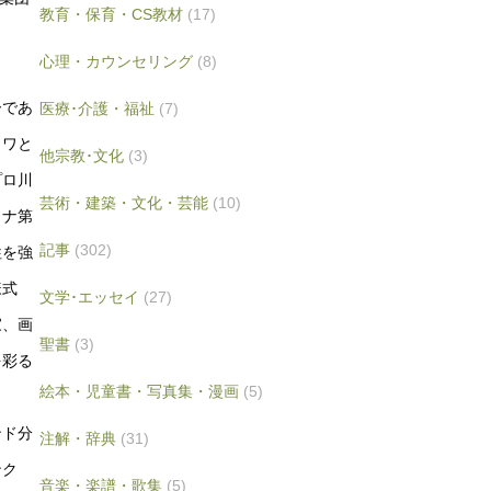
教育・保育・CS教材
(17)
心理・カウンセリング
(8)
ーであ
医療･介護・福祉
(7)
クワと
他宗教･文化
(3)
プロ川
芸術・建築・文化・芸能
(10)
イナ第
記事
(302)
牲を強
様式
文学･エッセイ
(27)
家、画
聖書
(3)
を彩る
絵本・児童書・写真集・漫画
(5)
。
ンド分
注解・辞典
(31)
ンク
音楽・楽譜・歌集
(5)