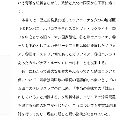
いう背景を紐解きながら、政治と文化の両面から丁寧に追っ
く。
本書では、歴史的発展に従ってウクライナを六つの地域区
（①ドンバス、ハリコフを含むスロビツカ・ウクライナ、②
フを中心とする旧ヘトマン国家領域、③右岸ウクライナ、④
ッサを中心としてエカテリーナ二世期以降に発展したノヴォ
ア、⑤旧オーストリア領であったガリツィア、⑥旧ハンガリ
あったカルパチア・ルーシ）に分けることを提案する。
長年にわたって甚大な影響力をふるってきた隣国ロシアと
係について、著者は両民族の最初の意識的な出会いとしての
五四年のペレヤスラフ条約以来、「本当の意味での「対話」
如している」と指摘する。ソ連解体後、クリミアの帰属問題
を発する両国の対立が生じたが、これについても本書は詳細
討を行っており、現在に通じる鋭い指摘がなされている。