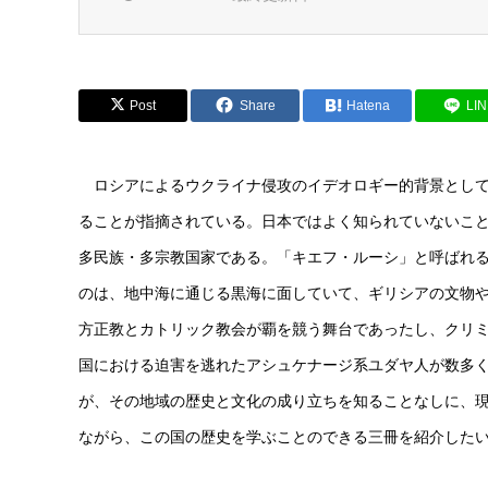
Post
Share
Hatena
LI
ロシアによるウクライナ侵攻のイデオロギー的背景として
ることが指摘されている。日本ではよく知られていないこ
多民族・多宗教国家である。「キエフ・ルーシ」と呼ばれ
のは、地中海に通じる黒海に面していて、ギリシアの文物
方正教とカトリック教会が覇を競う舞台であったし、クリ
国における迫害を逃れたアシュケナージ系ユダヤ人が数多
が、その地域の歴史と文化の成り立ちを知ることなしに、
ながら、この国の歴史を学ぶことのできる三冊を紹介した