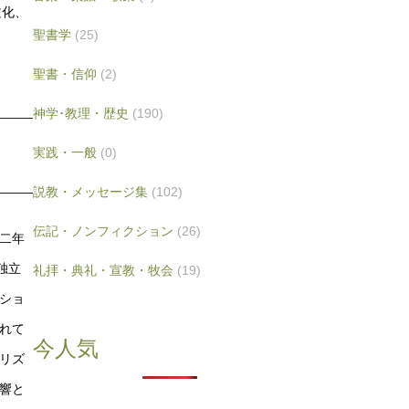
文化、
聖書学
(25)
聖書・信仰
(2)
神学･教理・歴史
(190)
実践・一般
(0)
説教・メッセージ集
(102)
伝記・ノンフィクション
(26)
二年
独立
礼拝・典礼・宣教・牧会
(19)
ショ
れて
今人気
リズ
響と