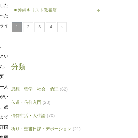
した
■ 沖縄キリスト教書店
った
ライ
1
2
3
4
›
、
とい
分類
た、
要
一人
思想・哲学・社会・倫理
(62)
がい
伝道・信仰入門
(23)
。奴
信仰生活・人生論
(70)
まで
汗国
祈り・聖書日課・デボーション
(21)
集団