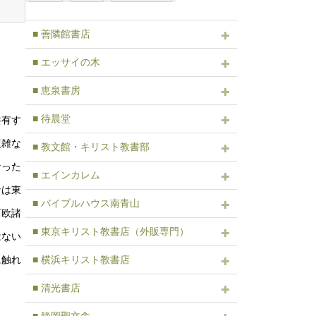
■ 善隣館書店
■ エッサイの木
■ 恵泉書房
■ 待晨堂
共有す
複雑な
■ 教文館・キリスト教書部
なった
■ エインカレム
ナは東
■ バイブルハウス南青山
西欧諸
■ 東京キリスト教書店（外販専門）
はない
に触れ
■ 横浜キリスト教書店
■ 清光書店