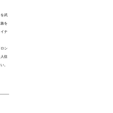
ナを武
民族を
ライナ
「ロシ
ナ人信
たい。