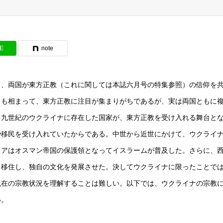
NE
note
、両国が東方正教（これに関しては本誌六月号の特集参照）の信仰を
とも相まって、東方正教に注目が集まりがちであるが、実は両国ともに
る九世紀のウクライナに存在した国家が、東方正教を受け入れる舞台と
や移民を受け入れていたからである。中世から近世にかけて、ウクライ
ミアはオスマン帝国の保護領となってイスラームが普及した。さらに、
く移住し、独自の文化を発展させた。決してウクライナに限ったことで
現在の宗教状況を理解することは難しい。以下では、ウクライナの宗教
い。