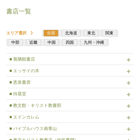
書店一覧
エリア選択 》
全国
北海道
東北
関東
中部
近畿
中国
四国
九州・沖縄
■ 善隣館書店
■ エッサイの木
■ 恵泉書房
■ 待晨堂
■ 教文館・キリスト教書部
■ エインカレム
■ バイブルハウス南青山