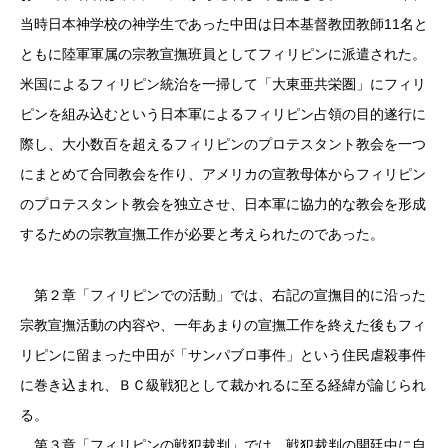
当時日本神学校の神学生であった中田は日本基督教団教師11名と
ともに陸軍軍属の宗教宣撫班員としてフィリピンに派遣された。
米国によるフィリピン統治を一掃して「大東亜共栄圏」にフィリ
ピンを組み込むという日本軍によるフィリピン占領の目的遂行に
際し、大小数百を超えるフィリピンのプロテスタント教会を一つ
にまとめて合同教会を作り、アメリカの宣教母体からフィリピン
のプロテスタント教会を独立させ、日本軍に協力的な教会を形成
するための宗教宣撫工作が必要と考えられたのであった。
第２章「フィリピンでの活動」では、右記の宣撫目的に沿った
宗教宣撫活動の内容や、一年あまりの宣撫工作を終えた後もフィ
リピンに留まった中田が「サンパブロ事件」という住民虐殺事件
に巻き込まれ、ＢＣ級戦犯として裁かれるに至る経緯が論じられ
る。
第３章「フィリピンの戦犯裁判」では、戦犯裁判の開廷中に自