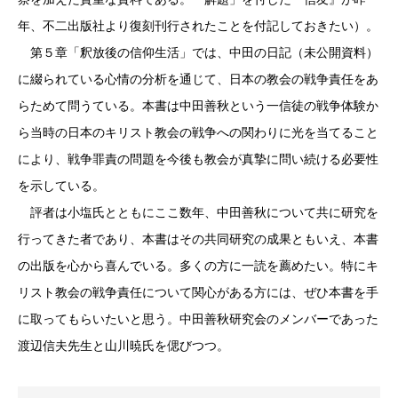
年、不二出版社より復刻刊行されたことを付記しておきたい）。
第５章「釈放後の信仰生活」では、中田の日記（未公開資料）
に綴られている心情の分析を通じて、日本の教会の戦争責任をあ
らためて問うている。本書は中田善秋という一信徒の戦争体験か
ら当時の日本のキリスト教会の戦争への関わりに光を当てること
により、戦争罪責の問題を今後も教会が真摯に問い続ける必要性
を示している。
評者は小塩氏とともにここ数年、中田善秋について共に研究を
行ってきた者であり、本書はその共同研究の成果ともいえ、本書
の出版を心から喜んでいる。多くの方に一読を薦めたい。特にキ
リスト教会の戦争責任について関心がある方には、ぜひ本書を手
に取ってもらいたいと思う。中田善秋研究会のメンバーであった
渡辺信夫先生と山川暁氏を偲びつつ。