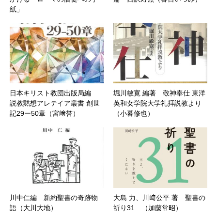
紙」
日本キリスト教団出版局編
堀川敏寛 編著 敬神奉仕 東洋
説教黙想アレテイア叢書 創世
英和女学院大学礼拝説教より
記29ー50章（宮﨑誉）
（小暮修也）
川中仁編 新約聖書の奇跡物
大島 力、川﨑公平 著 聖書の
語（大川大地）
祈り31 （加藤常昭）