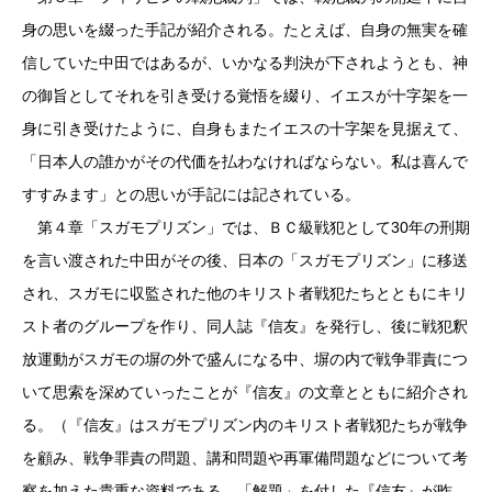
身の思いを綴った手記が紹介される。たとえば、自身の無実を確
信していた中田ではあるが、いかなる判決が下されようとも、神
の御旨としてそれを引き受ける覚悟を綴り、イエスが十字架を一
身に引き受けたように、自身もまたイエスの十字架を見据えて、
「日本人の誰かがその代価を払わなければならない。私は喜んで
すすみます」との思いが手記には記されている。
第４章「スガモプリズン」では、ＢＣ級戦犯として30年の刑期
を言い渡された中田がその後、日本の「スガモプリズン」に移送
され、スガモに収監された他のキリスト者戦犯たちとともにキリ
スト者のグループを作り、同人誌『信友』を発行し、後に戦犯釈
放運動がスガモの塀の外で盛んになる中、塀の内で戦争罪責につ
いて思索を深めていったことが『信友』の文章とともに紹介され
る。（『信友』はスガモプリズン内のキリスト者戦犯たちが戦争
を顧み、戦争罪責の問題、講和問題や再軍備問題などについて考
察を加えた貴重な資料である。「解題」を付した『信友』が昨