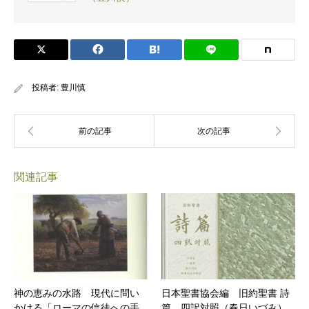
投稿者:
豊川慎
関連記事
神の恵みの水路 現代に問い
日本聖書協会編 旧約聖書 詩
かける「ローマの信徒への手
篇 四訳対照（春日いづみ）