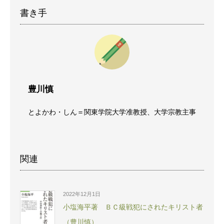
書き手
豊川慎
とよかわ・しん＝関東学院大学准教授、大学宗教主事
関連
2022年12月1日
小塩海平著 ＢＣ級戦犯にされたキリスト者
（豊川慎）