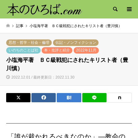
検索
記事
小塩海平著 ＢＣ級戦犯にされたキリスト者（豊川慎）
思想・哲学・社会・倫理
伝記・ノンフィクション
いのちのことば社
本・批評と紹介
2022年11月
小塩海平著 ＢＣ級戦犯にされたキリスト者（豊
川慎）
2022.12.01 / 最終更新日：2022.11.30
「誰が裁かれるべきなのか」―教会の