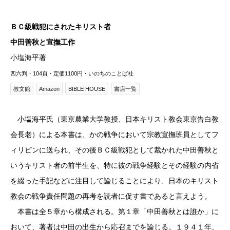
ＢＣ級戦犯にされたキリスト者
中田善秋と宣撫工作
小塩海平著
四六判・104頁・定価1100円・いのちのことば社
教文館
Amazon
BIBLE HOUSE
書店一覧
小塩海平氏（東京農業大学教授、日本キリスト教会東京告白教
会長老）による本書は、かの戦争において宗教宣撫班員としてフ
ィリピンに送られ、その後ＢＣ級戦犯として裁かれた中田善秋と
いうキリスト者の前半生を、特に彼の戦争経験とその経験の内省
を綴った手記などに注目して論じることにより、日本のキリスト
教会の戦争責任問題の再考を読者に促す書であると言えよう。
本書は全５章から構成される。第１章「中田善秋とは誰か」に
おいて、著者は中田の出生から応召までを論じる。１９４１年、