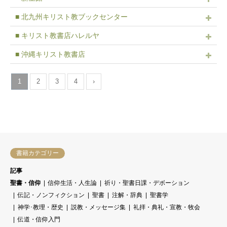
■ 北九州キリスト教ブックセンター
■ キリスト教書店ハレルヤ
■ 沖縄キリスト教書店
1
2
3
4
›
書籍カテゴリー
記事
聖書・信仰
信仰生活・人生論
祈り・聖書日課・デボーション
伝記・ノンフィクション
聖書
注解・辞典
聖書学
神学･教理・歴史
説教・メッセージ集
礼拝・典礼・宣教・牧会
伝道・信仰入門