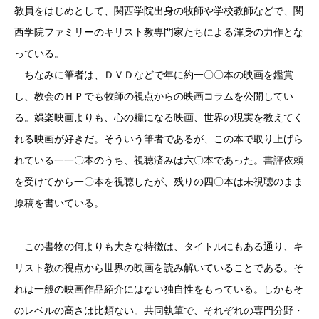
教員をはじめとして、関西学院出身の牧師や学校教師などで、関
西学院ファミリーのキリスト教専門家たちによる渾身の力作とな
っている。
ちなみに筆者は、ＤＶＤなどで年に約一〇〇本の映画を鑑賞
し、教会のＨＰでも牧師の視点からの映画コラムを公開してい
る。娯楽映画よりも、心の糧になる映画、世界の現実を教えてく
れる映画が好きだ。そういう筆者であるが、この本で取り上げら
れている一一〇本のうち、視聴済みは六〇本であった。書評依頼
を受けてから一〇本を視聴したが、残りの四〇本は未視聴のまま
原稿を書いている。
この書物の何よりも大きな特徴は、タイトルにもある通り、キ
リスト教の視点から世界の映画を読み解いていることである。そ
れは一般の映画作品紹介にはない独自性をもっている。しかもそ
のレベルの高さは比類ない。共同執筆で、それぞれの専門分野・