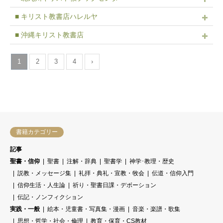
■ キリスト教書店ハレルヤ
■ 沖縄キリスト教書店
1
2
3
4
›
書籍カテゴリー
記事
聖書・信仰
聖書
注解・辞典
聖書学
神学･教理・歴史
説教・メッセージ集
礼拝・典礼・宣教・牧会
伝道・信仰入門
信仰生活・人生論
祈り・聖書日課・デボーション
伝記・ノンフィクション
実践・一般
絵本・児童書・写真集・漫画
音楽・楽譜・歌集
思想・哲学・社会・倫理
教育・保育・CS教材