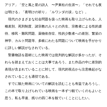
アリア」「空と風と星の詩人 〜尹東柱の生涯〜」「それでも夜
は明ける」「夜明けの祈り」「ルワンダの涙」など）。
現代のさまざまな社会問題を扱った映画も取り上げられる。人
種差別、死刑制度、諸宗教の人々との共生、宗教者による性的虐
待、移民・難民問題、薬物依存症、性的少数者への差別、繁栄の
神学、カルト問題等、多岐にわたる問題について映画を手がかり
に詳しい解説がなされている。
聖書物語を題材にした映画では批判的な解説が多かったが、そ
れらを踏まえておくことは大事であろう。また作品の中に差別的
表現が含まれていることに対して、現代的視点から注意喚起がな
されていることも適切である。
すでに観た映画についての解説を読むことも有益であろうし、
この本で取り上げられている映画を一本ずつ観ていくのもよいと
思う。私も早速、残りの四〇本を観ていくことにしたい。