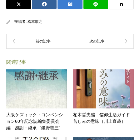
投稿者:
松本敏之
関連記事
大阪ケズィック・コンベンシ
柏木哲夫編 信仰生活ガイド
ョン60年記念誌編集委員会
苦しみの意味（川上直哉）
編 感謝・継承（鎌野善三）