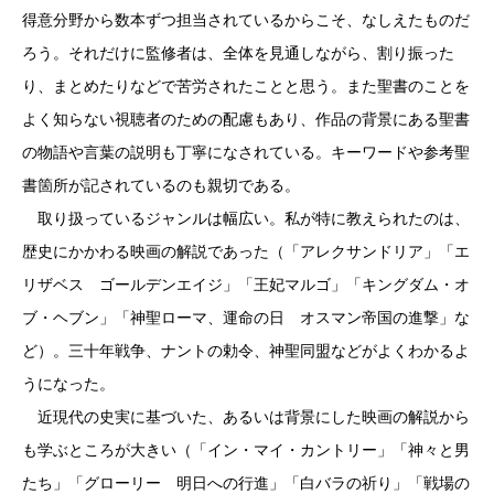
得意分野から数本ずつ担当されているからこそ、なしえたものだ
ろう。それだけに監修者は、全体を見通しながら、割り振った
り、まとめたりなどで苦労されたことと思う。また聖書のことを
よく知らない視聴者のための配慮もあり、作品の背景にある聖書
の物語や言葉の説明も丁寧になされている。キーワードや参考聖
書箇所が記されているのも親切である。
取り扱っているジャンルは幅広い。私が特に教えられたのは、
歴史にかかわる映画の解説であった（「アレクサンドリア」「エ
リザベス ゴールデンエイジ」「王妃マルゴ」「キングダム・オ
ブ・ヘブン」「神聖ローマ、運命の日 オスマン帝国の進撃」な
ど）。三十年戦争、ナントの勅令、神聖同盟などがよくわかるよ
うになった。
近現代の史実に基づいた、あるいは背景にした映画の解説から
も学ぶところが大きい（「イン・マイ・カントリー」「神々と男
たち」「グローリー 明日への行進」「白バラの祈り」「戦場の