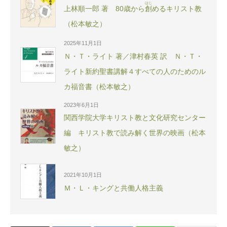
はじ
上林順一郎 著 80歳から
創
めるキリスト教
（松本敏之）
2025年11月1日
Ｎ・Ｔ・ライト 著／津村春英 訳 Ｎ・Ｔ・
ライト新約聖書講解４すべての人のためのル
カ福音書（松本敏之）
2023年6月1日
関西学院大学キリスト教と文化研究センター
編 キリスト教で読み解く世界の映画（松本
敏之）
2021年10月1日
Ｍ・Ｌ・キングと共働人格主義