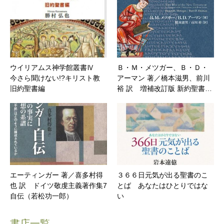
ウイリアムス神学館叢書Ⅳ
Ｂ・Ｍ・メツガー、Ｂ・Ｄ・
今さら聞けない!?キリスト教
アーマン 著／橋本滋男、前川
旧約聖書編
裕 訳 増補改訂版 新約聖書…
エーティンガー 著／喜多村得
３６６日元気が出る聖書のこ
也 訳 ドイツ敬虔主義著作集7
とば あなたはひとりではな
自伝（若松功一郎）
い
書店一覧