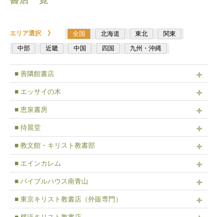
エリア選択 》
全国
北海道
東北
関東
中部
近畿
中国
四国
九州・沖縄
■ 善隣館書店
■ エッサイの木
■ 恵泉書房
■ 待晨堂
■ 教文館・キリスト教書部
■ エインカレム
■ バイブルハウス南青山
■ 東京キリスト教書店（外販専門）