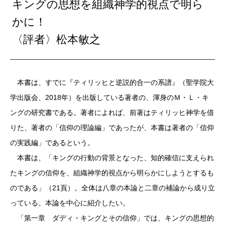
キングの思想を組織神学的視点で明ら
かに！
〈評者〉松本敏之
本書は、すでに『ティリッヒと逆説的合一の系譜』（聖学院大
学出版会、2018年）を出版している著者の、渾身のＭ・Ｌ・キ
ングの研究書である。著者によれば、前著はティリッヒ神学を借
りた、著者の「信仰の理論編」であったが、本書は著者の「信仰
の実践編」であるという。
本書は、「キングの行動の背景となった、知的確信に支えられ
たキングの信仰を、組織神学的視点から明らかにしようとするも
のである」（21頁）。全体は八章の本論と二章の補論から成り立
っている。本論を中心に紹介したい。
「第一章 ダディ・キングとその信仰」では、キングの思想的