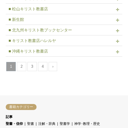
■ 松山キリスト教書店
■ 新生館
■ 北九州キリスト教ブックセンター
■ キリスト教書店ハレルヤ
■ 沖縄キリスト教書店
1
2
3
4
›
書籍カテゴリー
記事
聖書・信仰
聖書
注解・辞典
聖書学
神学･教理・歴史