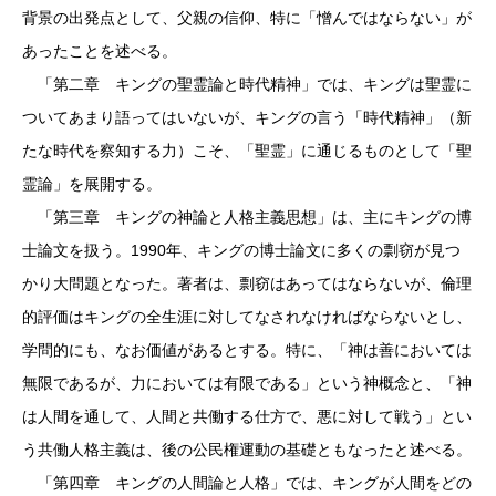
背景の出発点として、父親の信仰、特に「憎んではならない」が
あったことを述べる。
「第二章 キングの聖霊論と時代精神」では、キングは聖霊に
ついてあまり語ってはいないが、キングの言う「時代精神」（新
たな時代を察知する力）こそ、「聖霊」に通じるものとして「聖
霊論」を展開する。
「第三章 キングの神論と人格主義思想」は、主にキングの博
士論文を扱う。1990年、キングの博士論文に多くの剽窃が見つ
かり大問題となった。著者は、剽窃はあってはならないが、倫理
的評価はキングの全生涯に対してなされなければならないとし、
学問的にも、なお価値があるとする。特に、「神は善においては
無限であるが、力においては有限である」という神概念と、「神
は人間を通して、人間と共働する仕方で、悪に対して戦う」とい
う共働人格主義は、後の公民権運動の基礎ともなったと述べる。
「第四章 キングの人間論と人格」では、キングが人間をどの