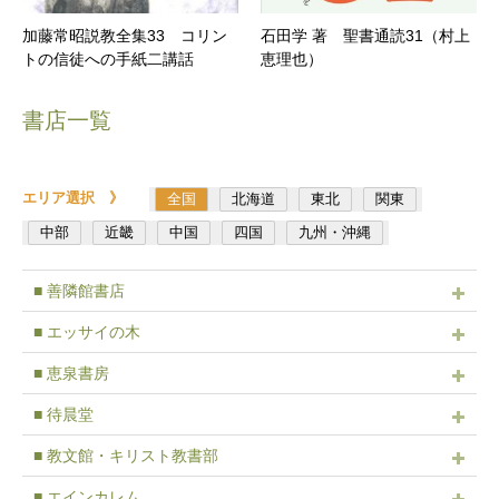
加藤常昭説教全集33 コリン
石田学 著 聖書通読31（村上
トの信徒への手紙二講話
恵理也）
書店一覧
エリア選択 》
全国
北海道
東北
関東
中部
近畿
中国
四国
九州・沖縄
■ 善隣館書店
■ エッサイの木
■ 恵泉書房
■ 待晨堂
■ 教文館・キリスト教書部
■ エインカレム