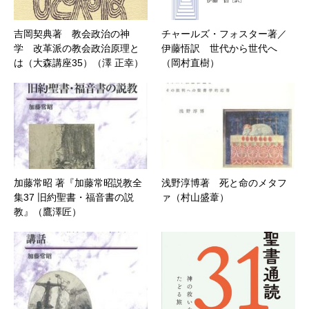
吉岡契典著 教会政治の神
チャールズ・フォスター著／
学 改革派の教会政治原理と
伊藤悟訳 世代から世代へ
は（大森講座35）（澤 正幸）
（岡村直樹）
加藤常昭 著『加藤常昭説教全
浅野淳博著 死と命のメタフ
集37 旧約聖書・福音書の説
ァ（村山盛葦）
教』（鷹澤匠）