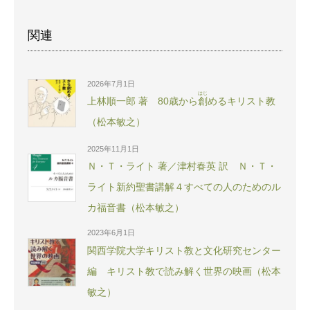
関連
2026年7月1日
はじ
上林順一郎 著 80歳から
創
めるキリスト教
（松本敏之）
2025年11月1日
Ｎ・Ｔ・ライト 著／津村春英 訳 Ｎ・Ｔ・
ライト新約聖書講解４すべての人のためのル
カ福音書（松本敏之）
2023年6月1日
関西学院大学キリスト教と文化研究センター
編 キリスト教で読み解く世界の映画（松本
敏之）