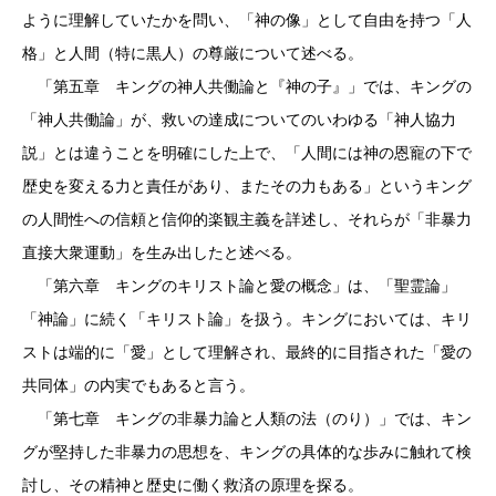
ように理解していたかを問い、「神の像」として自由を持つ「人
格」と人間（特に黒人）の尊厳について述べる。
「第五章 キングの神人共働論と『神の子』」では、キングの
「神人共働論」が、救いの達成についてのいわゆる「神人協力
説」とは違うことを明確にした上で、「人間には神の恩寵の下で
歴史を変える力と責任があり、またその力もある」というキング
の人間性への信頼と信仰的楽観主義を詳述し、それらが「非暴力
直接大衆運動」を生み出したと述べる。
「第六章 キングのキリスト論と愛の概念」は、「聖霊論」
「神論」に続く「キリスト論」を扱う。キングにおいては、キリ
ストは端的に「愛」として理解され、最終的に目指された「愛の
共同体」の内実でもあると言う。
「第七章 キングの非暴力論と人類の法（のり）」では、キン
グが堅持した非暴力の思想を、キングの具体的な歩みに触れて検
討し、その精神と歴史に働く救済の原理を探る。