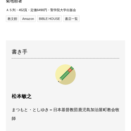
菊地順著
Ａ５判・452頁・定価6490円・聖学院大学出版会
教文館
Amazon
BIBLE HOUSE
書店一覧
書き手
松本敏之
まつもと・としゆき＝日本基督教団鹿児島加治屋町教会牧
師