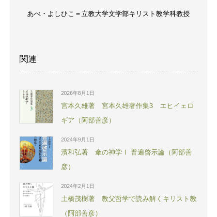
あべ・よしひこ＝立教大学文学部キリスト教学科教授
関連
2026年8月1日
宮本久雄著 宮本久雄著作集3 エヒイェロ
ギア（阿部善彦）
2024年9月1日
濱和弘著 傘の神学Ⅰ 普遍啓示論（阿部善
彦）
2024年2月1日
土橋茂樹著 教父哲学で読み解くキリスト教
（阿部善彦）