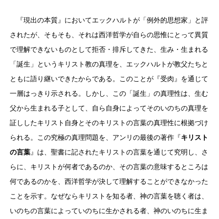
『現出の本質』においてエックハルトが「例外的思想家」と評
されたが、そもそも、それは西洋哲学が自らの思惟にとって異質
で理解できないものとして拒否・排斥してきた、生み・生まれる
「誕生」というキリスト教の真理を、エックハルトが教父たちと
ともに語り継いできたからである。このことが『受肉』を通じて
一層はっきり示される。しかし、この「誕生」の真理性は、生む
父から生まれる子として、自ら自身によってそのいのちの真理を
証ししたキリスト自身とそのキリストの言葉の真理性に根拠づけ
られる。この究極の真理問題を、アンリの最後の著作『
キリスト
の言葉
』は、聖書に記されたキリストの言葉を通じて究明し、さ
らに、キリストが何者であるのか、その言葉の意味するところは
何であるのかを、西洋哲学が決して理解することができなかった
ことを示す。なぜならキリストを知る者、神の言葉を聴く者は、
いのちの言葉によっていのちに生かされる者、神のいのちに生ま