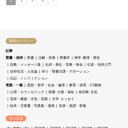
1
2
3
4
›
書籍カテゴリー
記事
聖書・信仰
聖書
注解・辞典
聖書学
神学･教理・歴史
説教・メッセージ集
礼拝・典礼・宣教・牧会
伝道・信仰入門
信仰生活・人生論
祈り・聖書日課・デボーション
伝記・ノンフィクション
実践・一般
思想・哲学・社会・倫理
教育・保育・CS教材
心理・カウンセリング
医療･介護・福祉
他宗教･文化
芸術・建築・文化・芸能
文学･エッセイ
絵本・児童書・写真集・漫画
音楽・楽譜・歌集
本の広場