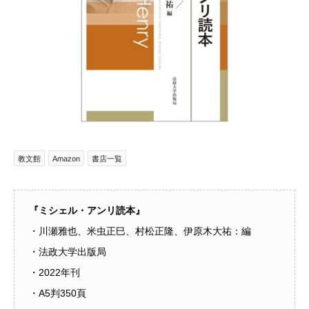
教文館
Amazon
書店一覧
『ミシェル・アンリ読本』
・川瀬雅也、米虫正巳、村松正隆、伊原木大祐：編
・法政大学出版局
・2022年刊
・A5判350頁