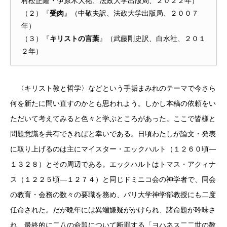
村松正隆・伊原木大祐、法政大学出版局、２０２２年）
（２）『
受肉
』（中敬夫訳、法政大学出版局、２００７
年）
（３）『
キリストの言葉
』（武藤剛史訳、白水社、２０１
２年）
〈キリスト教と哲学〉などという手垢まみれのテーマで今さら
何を新たに問い直すのかとも思われよう。しかし本稿の依頼をい
ただいて考えてみると色々と学ぶところがあった。ここで皆様と
問題意識を共有できればと幸いである。日頃わたしが論文・発表
に取り上げるのは主にマイスター・エックハルト（１２６０頃―
１３２８）とその周辺である。エックハルトはトマス・アクィナ
ス（１２２５頃―１２７４）と同じドミニコ会の神学者で、同会
の教育・会務の数々の要職を務め、パリ大学神学部教授にも二度
任命された。だが晩年には異端嫌疑がかけられ、諸命題が吟味さ
れ、最終的に二八の命題について断罪する「ヨハネス二二世の教