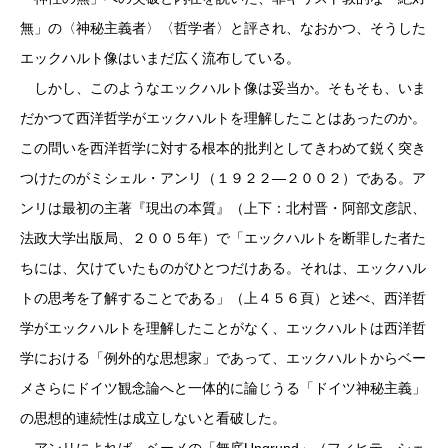
無」の〈神秘主義者〉〈哲学者〉と評され、なおかつ、そうした
エックハルト像はいまだ広く流布している。
しかし、このようなエックハルト像は妥当か。そもそも、いま
だかつて西洋哲学がエックハルトを理解したことはあったのか。
この問いを西洋哲学に対する根本的批判としてきわめて鋭く突き
つけたのがミシェル・アンリ（１９２２―２００２）である。ア
ンリは最初の主著『現出の本質』（上下：北村晋・阿部文彦訳、
法政大学出版局、２００５年）で「エックハルトを断罪した者た
ちには、欠けていたものがひとつだけある。それは、エックハル
トの思考を了解することである」（上４５６頁）と述べ、西洋哲
学がエックハルトを理解したことがなく、エックハルトは西洋哲
学における「例外的な思想家」であって、エックハルトからベー
メさらにドイツ観念論へと一体的に論じうる「ドイツ神秘主義」
の思想的連続性は成立しないと看破した。