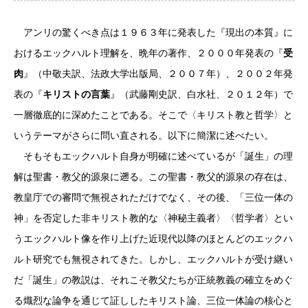
アンリの驚くべき点は１９６３年に発表した『現出の本質』に
おけるエックハルト理解を、晩年の著作、２０００年発表の『
受
肉
』（中敬夫訳、法政大学出版局、２００７年）、２００２年発
表の『
キリストの言葉
』（武藤剛史訳、白水社、２０１２年）で
一層徹底的に深めたことである。そこで〈キリスト教と哲学〉と
いうテーマがさらに問い直される。以下に簡潔に述べたい。
そもそもエックハルト自身が明確に述べているが「誕生」の理
解は聖書・教父的源泉に遡る。この聖書・教父的源泉の存在は、
教皇庁での審問で無視されただけでなく、その後、「三位一体の
神」を否定した非キリスト教的な〈神秘主義者〉〈哲学者〉とい
うエックハルト像を作り上げた近現代以降のほとんどのエックハ
ルト研究でも無視されてきた。しかし、エックハルトが受け継い
だ「誕生」の教説は、それこそ教父たちが正統教義の確立をめぐ
る熾烈な論争を通じて証ししたキリスト論、三位一体論の核心と