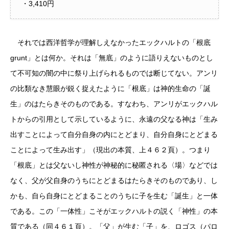
・3,410円
それでは西洋哲学が理解しえなかったエックハルトの「根底
grunt」とは何か。それは「無底」のように語りえないものとし
て不可知の闇の中に祭り上げられるものでは断じてない。アンリ
の比類なき慧眼が鋭く捉えたように「根底」は神的生命の「誕
生」のはたらきそのものである。すなわち、アンリがエックハル
トからの引用として示しているように、永遠の父なる神は「生み
出すことによって自分自身の内にとどまり、自分自身にとどまる
ことによって生み出す」（現出の本質、上４６２頁）。つまり
「根底」とは父ないし神性が神秘的に秘匿される〈場〉などでは
なく、父が父自身のうちにとどまるはたらきそのものであり、し
かも、自ら自身にとどまることのうちに子を生む「誕生」と一体
である。この「一体性」こそがエックハルトの説く「神性」の本
質である（同４６１頁）。「父」が生む「子」を、ロゴス（パロ