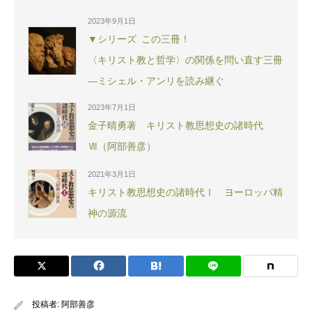
2023年9月1日
▼シリーズ この三冊！
〈キリスト教と哲学〉の関係を問い直す三冊
―ミシェル・アンリを読み継ぐ
2023年7月1日
金子晴勇著 キリスト教思想史の諸時代
Ⅶ（阿部善彦）
2021年3月1日
キリスト教思想史の諸時代Ⅰ ヨーロッパ精
神の源流
投稿者:
阿部善彦