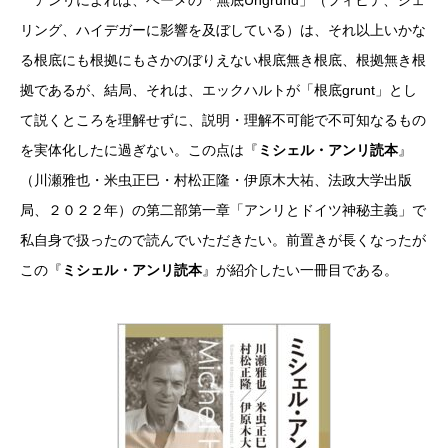
アンリによれば、ベーメの「無底Ungrund」（フィヒテ、シェ
リング、ハイデガーに影響を及ぼしている）は、それ以上いかな
る根底にも根拠にもさかのぼりえない根底無き根底、根拠無き根
拠であるが、結局、それは、エックハルトが「根底grunt」とし
て説くところを理解せずに、説明・理解不可能で不可知なるもの
を実体化したに過ぎない。この点は『
ミシェル・アンリ読本
』
（川瀬雅也・米虫正巳・村松正隆・伊原木大祐、法政大学出版
局、２０２２年）の第二部第一章「アンリとドイツ神秘主義」で
私自身で扱ったので読んでいただきたい。前置きが長くなったが
この『
ミシェル・アンリ読本
』が紹介したい一冊目である。