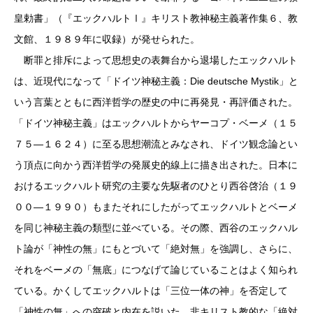
皇勅書」（『エックハルトⅠ』キリスト教神秘主義著作集６、教
文館、１９８９年に収録）が発せられた。
断罪と排斥によって思想史の表舞台から退場したエックハルト
は、近現代になって「ドイツ神秘主義：Die deutsche Mystik」と
いう言葉とともに西洋哲学の歴史の中に再発見・再評価された。
「ドイツ神秘主義」はエックハルトからヤーコプ・ベーメ（１５
７５―１６２４）に至る思想潮流とみなされ、ドイツ観念論とい
う頂点に向かう西洋哲学の発展史的線上に描き出された。日本に
おけるエックハルト研究の主要な先駆者のひとり西谷啓治（１９
００―１９９０）もまたそれにしたがってエックハルトとベーメ
を同じ神秘主義の類型に並べている。その際、西谷のエックハル
ト論が「神性の無」にもとづいて「絶対無」を強調し、さらに、
それをベーメの「無底」につなげて論じていることはよく知られ
ている。かくしてエックハルトは「三位一体の神」を否定して
「神性の無」への突破と内在を説いた、非キリスト教的な「絶対