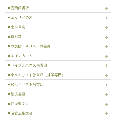
■ 善隣館書店
■ エッサイの木
■ 恵泉書房
■ 待晨堂
■ 教文館・キリスト教書部
■ エインカレム
■ バイブルハウス南青山
■ 東京キリスト教書店（外販専門）
■ 横浜キリスト教書店
■ 清光書店
■ 静岡聖文舎
■ 名古屋聖文舎