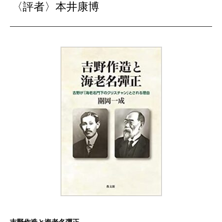
〈評者〉本井康博
吉野作造と海老名彈正