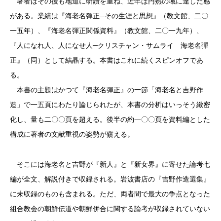
著者はその後も地道に研鑽を重ね、近年は円熟の域に達した感
がある。業績は『海老名彈正─その生涯と思想』（教文館、二〇
一五年）、『海老名彈正関係資料』（教文館、二〇一九年）、
『人になれ人、人になせ人─クリスチャン・サムライ 海老名彈
正』（同）として結晶する。本書はこれに続くスピンオフであ
る。
本書の主題はかつて『海老名彈正』の一節「海老名と吉野作
造」で一五頁にわたり論じられたが、本書の分析はいっそう緻密
化し、量も二〇〇頁を超える。後半の約一〇〇頁を資料編とした
構成に著者の文献重視の姿勢が窺える。
そこには海老名と吉野が『新人』と『新女界』に寄せた論考七
編が全文、解説付きで収録される。岩波書店の『吉野作造選集』
に未収録のものも含まれる。ただ、両者間で最大の争点となった
組合教会の朝鮮伝道や朝鮮併合に関する論考が収録されていない