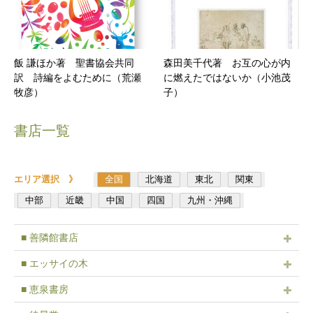
飯 謙ほか著 聖書協会共同
森田美千代著 お互の心が内
訳 詩編をよむために（荒瀬
に燃えたではないか（小池茂
牧彦）
子）
書店一覧
エリア選択 》
全国
北海道
東北
関東
中部
近畿
中国
四国
九州・沖縄
■ 善隣館書店
■ エッサイの木
■ 恵泉書房