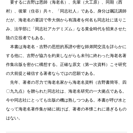
要するに吉野は恩師（海老名）、先輩（大工原）、同期（西
村）、後輩（住谷）共々、「同志社人」である。身分は嘱託講師
だが、海老名の要請で帝大側から有識者を何名も同志社に送りこ
み、法学部に「同志社アカデミズム」なる黄金時代を招来させた
陰の立役者でもある。
本書は海老名・吉野の思想的系譜や密な師弟間交流を詳らかに
する他に、吉野が協力を約束しながらも未刊に終わった海老名著
作集出版を密かに構想する。正確な原文（第一次資料）こそ研究
の大前提と確信する著者ならではの悲願である。
先年、著者の尽力で海老名家から海老名資料（吉野書簡等、四
〇九九点）を贈られた同志社は、海老名研究の一大拠点である。
今や同志社にとっても出版の機は熟しつつある。本書が呼び水と
なって海老名著作集が緒に就けば、著者の本懐これに過ぎるもの
はない。