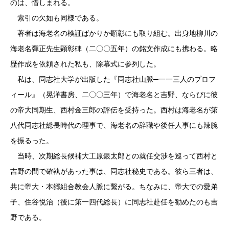
のは、惜しまれる。
索引の欠如も同様である。
著者は海老名の検証ばかりか顕彰にも取り組む。出身地柳川の
海老名彈正先生顕彰碑（二〇〇五年）の銘文作成にも携わる。略
歴作成を依頼された私も、除幕式に参列した。
私は、同志社大学が出版した『同志社山脈─一一三人のプロフ
ィール』（晃洋書房、二〇〇三年）で海老名と吉野、ならびに彼
の帝大同期生、西村金三郎の評伝を受持った。西村は海老名が第
八代同志社総長時代の理事で、海老名の辞職や後任人事にも辣腕
を振るった。
当時、次期総長候補大工原銀太郎との就任交渉を巡って西村と
吉野の間で確執があった事は、同志社秘史である。彼ら三者は、
共に帝大・本郷組合教会人脈に繫がる。ちなみに、帝大での愛弟
子、住谷悦治（後に第一四代総長）に同志社赴任を勧めたのも吉
野である。