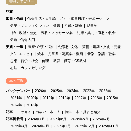
書籍カテゴリー
記事
聖書・信仰
信仰生活・人生論
祈り・聖書日課・デボーション
伝記・ノンフィクション
聖書
注解・辞典
聖書学
神学･教理・歴史
説教・メッセージ集
礼拝・典礼・宣教・牧会
伝道・信仰入門
実践・一般
医療･介護・福祉
他宗教･文化
芸術・建築・文化・芸能
文学･エッセイ
絵本・児童書・写真集・漫画
音楽・楽譜・歌集
思想・哲学・社会・倫理
教育・保育・CS教材
心理・カウンセリング
本の広場
バックナンバー
2026年
2025年
2024年
2023年
2022年
2021年
2020年
2019年
2018年
2017年
2016年
2015年
2014年
2013年
記事
エッセイ
出会い・本・人
特集
本・批評と紹介
記事掲載号
2026年7月
2026年6月
2026年5月
2026年4月
2026年3月
2026年2月
2026年1月
2025年12月
2025年11月