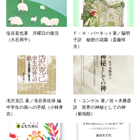
塩谷直也著 月曜日の復活
Ｆ・Ｈ・バーネット著／脇明
（大石周平）
子訳 秘密の花園（斎藤惇
夫）
滝沢克己 著／滝谷美佐保 編
Ｅ・ユンゲル 著／佐々木勝彦
中学生の孫への手紙（小林孝
訳 世界の神秘としての神
吉）
（菊地順）