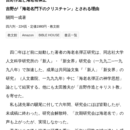
吉野が「海老名門下のクリスチャン」とされる理由
關岡一成著
四六判・224頁・定価1980円・教文館
教文館
Amazon
BIBLE HOUSE
書店一覧
四〇年ほど前に始動した著者の海老名彈正研究は、同志社大学
人文科学研究所の『新人』・『新女界』研究会（一九九二─一九
九八年）で加速した。成果は共同論文集『「新人」「新女界」の
研究』（人文書院、一九九九年）中に「海老名彈正の神学思想」
論として結実する。他にも太田雅夫が「吉野作造とキリスト教」
を寄せた。
私も諸先輩の驥尾に付して六年間、研究会にほぼ皆勤したが、
未成稿に終わった。研究会解散時、「次期研究会は海老名で」の
声も上がったが、実現しなかった。