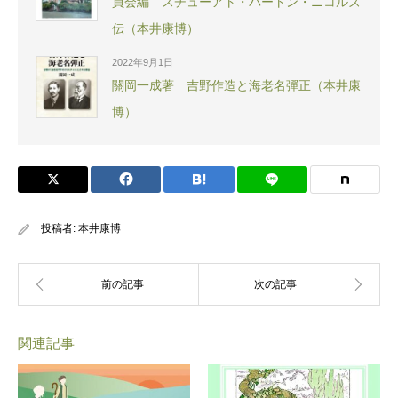
員会編 スチューアト・バートン・ニコルズ
伝（本井康博）
2022年9月1日
關岡一成著 吉野作造と海老名彈正（本井康
博）
投稿者:
本井康博
関連記事