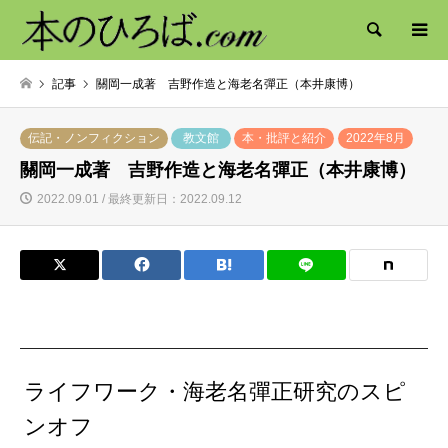
検索
記事
關岡一成著 吉野作造と海老名彈正（本井康博）
伝記・ノンフィクション
教文館
本・批評と紹介
2022年8月
關岡一成著 吉野作造と海老名彈正（本井康博）
2022.09.01 / 最終更新日：2022.09.12
ライフワーク・海老名彈正研究のスピ
ンオフ