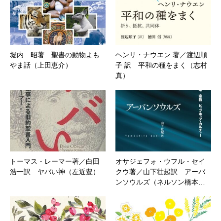
堀内 昭著 聖書の動物よも
ヘンリ・ナウエン 著／渡辺順
やま話（上田恵介）
子 訳 平和の種をまく（志村
真）
トーマス・レーマー著／白田
オサジェフォ・ウフル・セイ
浩一訳 ヤバい神（左近豊）
クウ著／山下壮起訳 アーバ
ンソウルズ（ネルソン橋本…