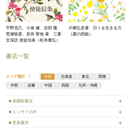
平野克己、小泉 健、吉田 隆、
片柳弘史著 日々を生きる力
荒瀬牧彦、安井 聖他 著 三要
（露の団姫）
文深読 使徒信条（松本雅弘）
書店一覧
エリア選択 》
全国
北海道
東北
関東
中部
近畿
中国
四国
九州・沖縄
■ 善隣館書店
■ エッサイの木
■ 恵泉書房