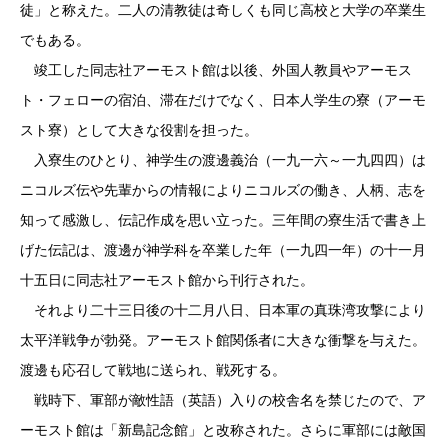
徒」と称えた。二人の清教徒は奇しくも同じ高校と大学の卒業生
でもある。
竣工した同志社アーモスト館は以後、外国人教員やアーモス
ト・フェローの宿泊、滞在だけでなく、日本人学生の寮（アーモ
スト寮）として大きな役割を担った。
入寮生のひとり、神学生の渡邊義治（一九一六～一九四四）は
ニコルズ伝や先輩からの情報によりニコルズの働き、人柄、志を
知って感激し、伝記作成を思い立った。三年間の寮生活で書き上
げた伝記は、渡邊が神学科を卒業した年（一九四一年）の十一月
十五日に同志社アーモスト館から刊行された。
それより二十三日後の十二月八日、日本軍の真珠湾攻撃により
太平洋戦争が勃発。アーモスト館関係者に大きな衝撃を与えた。
渡邊も応召して戦地に送られ、戦死する。
戦時下、軍部が敵性語（英語）入りの校舎名を禁じたので、ア
ーモスト館は「新島記念館」と改称された。さらに軍部には敵国