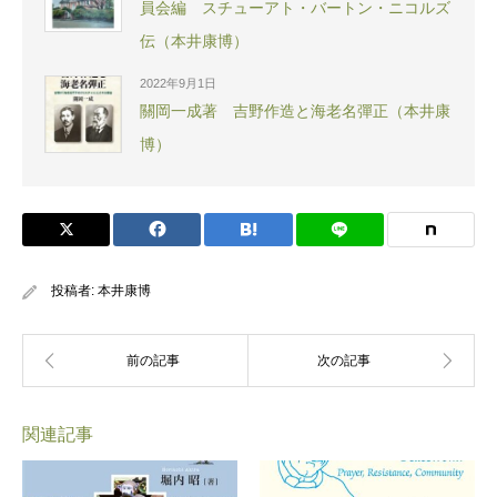
員会編 スチューアト・バートン・ニコルズ
伝（本井康博）
2022年9月1日
關岡一成著 吉野作造と海老名彈正（本井康
博）
投稿者:
本井康博
関連記事