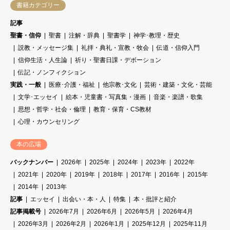
書籍カテゴリー
記事
聖書・信仰
聖書
注解・辞典
聖書学
神学･教理・歴史
説教・メッセージ集
礼拝・典礼・宣教・牧会
伝道・信仰入門
信仰生活・人生論
祈り・聖書日課・デボーション
伝記・ノンフィクション
実践・一般
医療･介護・福祉
他宗教･文化
芸術・建築・文化・芸能
文学･エッセイ
絵本・児童書・写真集・漫画
音楽・楽譜・歌集
思想・哲学・社会・倫理
教育・保育・CS教材
心理・カウンセリング
本の広場
バックナンバー
2026年
2025年
2024年
2023年
2022年
2021年
2020年
2019年
2018年
2017年
2016年
2015年
2014年
2013年
記事
エッセイ
出会い・本・人
特集
本・批評と紹介
記事掲載号
2026年7月
2026年6月
2026年5月
2026年4月
2026年3月
2026年2月
2026年1月
2025年12月
2025年11月