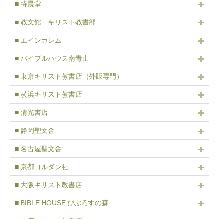
■ 待晨堂
■ 教文館・キリスト教書部
■ エインカレム
■ バイブルハウス南青山
■ 東京キリスト教書店（外販専門）
■ 横浜キリスト教書店
■ 清光書店
■ 静岡聖文舎
■ 名古屋聖文舎
■ 京都ヨルダン社
■ 大阪キリスト教書店
■ BIBLE HOUSE びぶろすの森