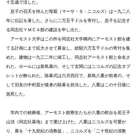
十五歳で没した。
息子の召天を悼んだ母親（マーサ・Ｓ・ニコルズ）は一九二八
年に伝記を著した。さらに二万五千ドルを寄付し、息子を記念す
る同志社ＹＭＣＡ館の建設を申し出た。
アーモスト大学はこの件を同志社大学構内にアーモスト館を建
てる計画にまで拡大させて募金し、総額六万五千ドルの寄付を集
めた。建物は一九三二年に竣工し、同志社アーモスト館と命名さ
れた。ホールには新島襄の、そして玄関にはニコルズの記念タブ
レットが飾られた。除幕式は六月四日で、新島八重が前者の、そ
して旧友の中村貢が後者の除幕を担当した。八重はこの十日後に
急死した。
学内での校葬後、アーモスト館寮生たちが八重の棺台を若王子
山頂（同志社墓地）まで運び上げた。八重はニコルズを可愛が
り、襄を「十九世紀の清教徒」、ニコルズを「二十世紀の清教