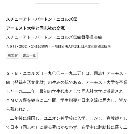
スチューアト・バートン・ニコルズ伝
アーモスト大学と同志社の交流
スチューアト・バートン・ニコルズ伝編纂委員会編
Ａ５判・263頁・定価1650円・一般財団法人同志社日米文化財団出版局
教文館
書店一覧
Ｓ・Ｂ・ニコルズ（一九〇〇～一九二五）は、同志社アーモスト
館（登録有形文化財）の生みの親である。アーモスト大学を卒業
した一九二二年、最初の学生代表として同志社大学に派遣され、
ＹＭＣＡ寮を拠点に二年間、学生指導と日米交流に尽力し、皆か
ら慕われた。
二年後に帰国し、ユニオン神学校に入学。しかし、宣教師とし
て日本（同志社）に戻る夢はかなわず、在学中に肺結核に罹り二