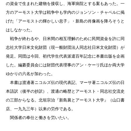
の資金で生まれた建物を接収し、海軍病院とする案もあった。一
方のアーモスト大学は戦争中も学内のジョンソン・チャペルに掲
げた「アーモストの輝かしい息子」・新島の肖像画を降ろそうと
はしなかった。
戦争が終わるや、日米間の相互理解のために民間資金を許に同
志社大学日米文化財団（現一般財団法人同志社日米文化財団）が
発足。同団は今回、初代学生代表派遣百年記念に本書出版を企画
した。編纂委員会には財団代表理事のアン・ケーリ氏ほか両大学
ゆかりの六名が加わった。
本書は渡邊著ニコルズ伝の現代表記、マーサ著ニコルズ伝の日
本語訳（後半の抄訳）、渡邊の略歴とアーモスト・同志社交流史
の三部からなる。北垣宗治『新島襄とアーモスト大学』（山口書
店、一九九三年）以来の労作である。
関係者の奉仕と働きを労いたい。