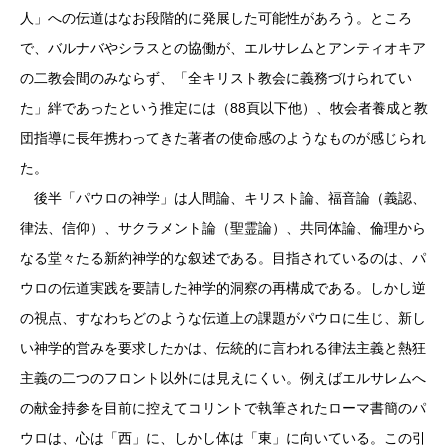
人」への伝道はなお段階的に発展した可能性があろう。ところ
で、バルナバやシラスとの協働が、エルサレムとアンティオキア
の二教会間のみならず、「全キリスト教会に義務づけられてい
た」絆であったという推定には（88頁以下他）、牧会者養成と教
団指導に長年携わってきた著者の使命感のようなものが感じられ
た。
後半「パウロの神学」は人間論、キリスト論、福音論（義認、
律法、信仰）、サクラメント論（聖霊論）、共同体論、倫理から
なる堂々たる新約神学的な叙述である。目指されているのは、パ
ウロの伝道実践を要請した神学的洞察の再構成である。しかし逆
の視点、すなわちどのような伝道上の課題がパウロに生じ、新し
い神学的営みを要求したかは、伝統的に言われる律法主義と熱狂
主義の二つのフロント以外には見えにくい。例えばエルサレムへ
の献金持参を目前に控えてコリントで執筆されたローマ書簡のパ
ウロは、心は「西」に、しかし体は「東」に向いている。この引