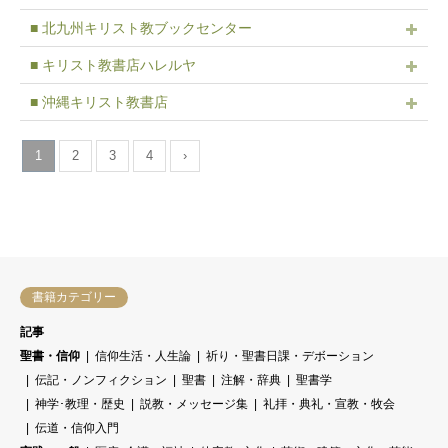
■ 北九州キリスト教ブックセンター
■ キリスト教書店ハレルヤ
■ 沖縄キリスト教書店
1
2
3
4
›
書籍カテゴリー
記事
聖書・信仰
信仰生活・人生論
祈り・聖書日課・デボーション
伝記・ノンフィクション
聖書
注解・辞典
聖書学
神学･教理・歴史
説教・メッセージ集
礼拝・典礼・宣教・牧会
伝道・信仰入門