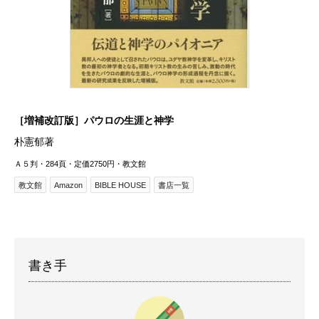
［増補改訂版］パウロの生涯と神学
朴憲郁著
Ａ５判・284頁・定価2750円・教文館
教文館
Amazon
BIBLE HOUSE
書店一覧
書き手