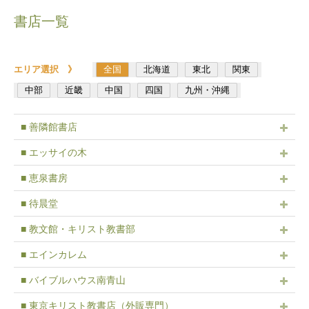
書店一覧
エリア選択 》
全国
北海道
東北
関東
中部
近畿
中国
四国
九州・沖縄
■ 善隣館書店
■ エッサイの木
■ 恵泉書房
■ 待晨堂
■ 教文館・キリスト教書部
■ エインカレム
■ バイブルハウス南青山
■ 東京キリスト教書店（外販専門）