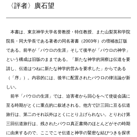
〈評者〉廣石望
本書は、東京神学大学名誉教授・特任教授、また山梨英和学院
院長・同大学長である著者の同名著書（2003年）の増補改訂版
である。前半が「パウロの生涯」そして後半が「パウロの神学」
という構成は旧版のままである。「新たな神学的洞察は伝道を要
請し、伝道はつねに新たな神学的営みを要求した」からである
（「序」）。内容的には、後半に配置されたパウロの律法論が新
しい。
前半「パウロの生涯」では、迫害者から回心をへて使徒会議に
至る時期がとくに重点的に叙述される。他方で計三回に亘る伝道
旅行は、第二のそれ以外はとくにとり上げられない。とりわけ第
三回伝道旅行は、残されたパウロ真正書簡のほとんどがその時期
に由来するので、ここでこそ伝道と神学の緊密な結びつきを探求