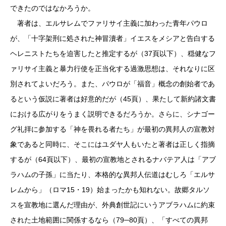
できたのではなかろうか。
著者は、エルサレムでファリサイ主義に加わった青年パウロ
が、「十字架刑に処された神冒瀆者」イエスをメシアと告白する
ヘレニストたちを迫害したと推定するが（37頁以下）、穏健なフ
ァリサイ主義と暴力行使を正当化する過激思想は、それなりに区
別されてよいだろう。また、パウロが「福音」概念の創始者であ
るという仮説に著者は好意的だが（45頁）、果たして新約諸文書
における広がりをうまく説明できるだろうか。さらに、シナゴー
グ礼拝に参加する「神を畏れる者たち」が最初の異邦人の宣教対
象であると同時に、そこにはユダヤ人もいたと著者は正しく指摘
するが（64頁以下）、最初の宣教地とされるナバテア人は「アブ
ラハムの子孫」に当たり、本格的な異邦人伝道はむしろ「エルサ
レムから」（ロマ15・19）始まったかも知れない。故郷タルソ
スを宣教地に選んだ理由が、外典創世記にいうアブラハムに約束
された土地範囲に関係するなら（79─80頁）、「すべての異邦