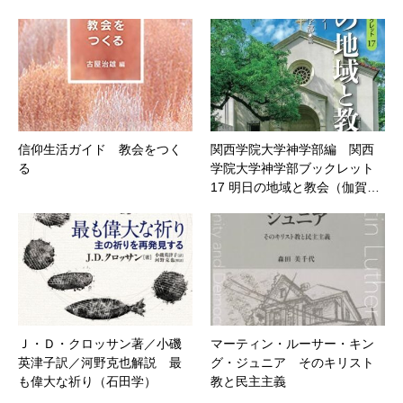
信仰生活ガイド 教会をつく
関西学院大学神学部編 関西
る
学院大学神学部ブックレット
17 明日の地域と教会（伽賀…
Ｊ・Ｄ・クロッサン著／小磯
マーティン・ルーサー・キン
英津子訳／河野克也解説 最
グ・ジュニア そのキリスト
も偉大な祈り（石田学）
教と民主主義