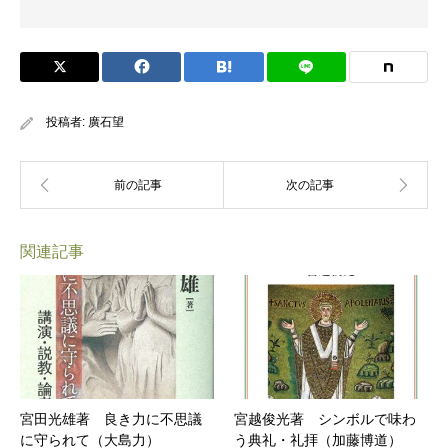
投稿者:
廣石望
関連記事
宮田光雄著 良き力に不思議
宮越俊光著 シンボルで味わ
に守られて（大島力）
う典礼・礼拝（加藤博道）