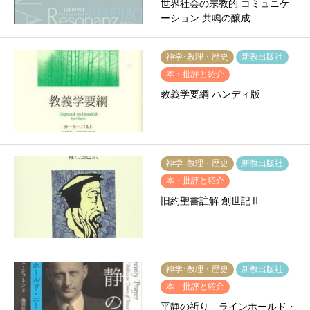
世界社会の宗教的 コミュニケ
ーション 共鳴の醸成
神学･教理・歴史
新教出版社
本・批評と紹介
教義学要綱 ハンディ版
神学･教理・歴史
新教出版社
本・批評と紹介
旧約聖書註解 創世記Ⅱ
神学･教理・歴史
新教出版社
本・批評と紹介
平静の祈り ラインホールド・