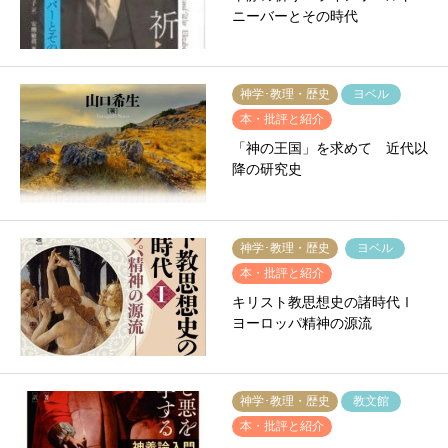
ニーバーとその時代
神学･教理・歴史
ヨベル
本・批評と紹介
「神の王国」を求めて 近代以
降の研究史
神学･教理・歴史
ヨベル
本・批評と紹介
キリスト教思想史の諸時代Ⅰ
ヨーロッパ精神の源流
神学･教理・歴史
教文館
本・批評と紹介