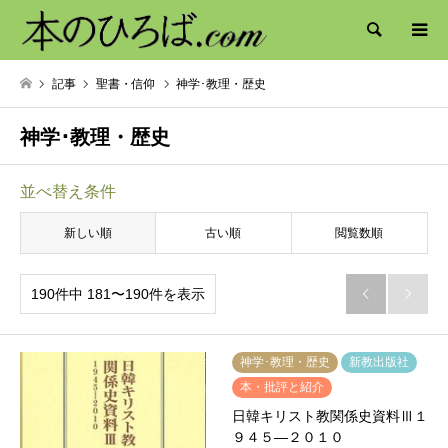
検索
記事
聖書・信仰
神学･教理・歴史
神学･教理・歴史
並べ替え条件
新しい順
古い順
閲覧数順
190件中 181〜190件を表示


神学･教理・歴史
新教出版社
本・批評と紹介
日韓キリスト教関係史資料Ⅲ１
９４５―２０１０