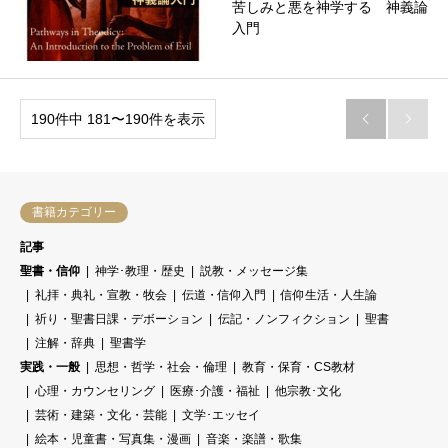
苦しみと悪を神学する 神義論
入門
190件中 181〜190件を表示


書籍カテゴリー
記事
聖書・信仰
神学･教理・歴史
説教・メッセージ集
礼拝・典礼・宣教・牧会
伝道・信仰入門
信仰生活・人生論
祈り・聖書日課・デボーション
伝記・ノンフィクション
聖書
注解・辞典
聖書学
実践・一般
思想・哲学・社会・倫理
教育・保育・CS教材
心理・カウンセリング
医療･介護・福祉
他宗教･文化
芸術・建築・文化・芸能
文学･エッセイ
絵本・児童書・写真集・漫画
音楽・楽譜・歌集