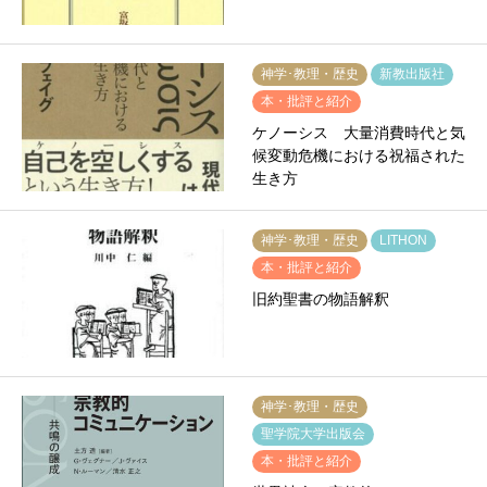
神学･教理・歴史
新教出版社
本・批評と紹介
ケノーシス 大量消費時代と気
候変動危機における祝福された
生き方
神学･教理・歴史
LITHON
本・批評と紹介
旧約聖書の物語解釈
神学･教理・歴史
聖学院大学出版会
本・批評と紹介