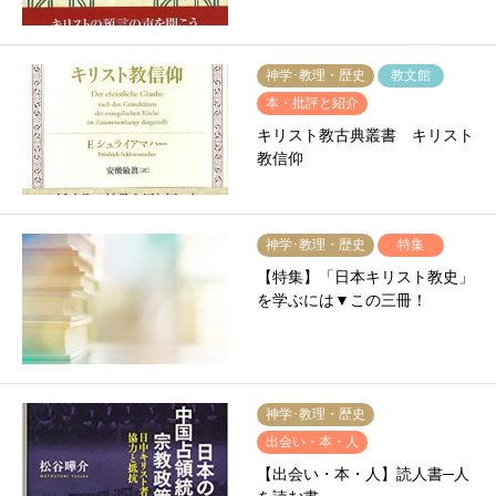
神学･教理・歴史
教文館
本・批評と紹介
キリスト教古典叢書 キリスト
教信仰
神学･教理・歴史
特集
【特集】「日本キリスト教史」
を学ぶには▼この三冊！
神学･教理・歴史
出会い・本・人
【出会い・本・人】読人書─人