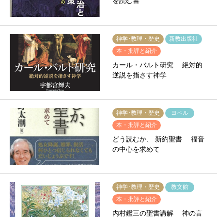
を読む書
神学･教理・歴史
新教出版社
本・批評と紹介
カール・バルト研究 絶対的
逆説を指さす神学
神学･教理・歴史
ヨベル
本・批評と紹介
どう読むか、 新約聖書 福音
の中心を求めて
神学･教理・歴史
教文館
本・批評と紹介
内村鑑三の聖書講解 神の言