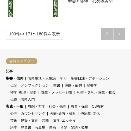
聖霊と霊性 心の深みで
190件中 171〜180件を表示


書籍カテゴリー
記事
聖書・信仰
信仰生活・人生論
祈り・聖書日課・デボーション
伝記・ノンフィクション
聖書
注解・辞典
聖書学
神学･教理・歴史
説教・メッセージ集
礼拝・典礼・宣教・牧会
伝道・信仰入門
実践・一般
思想・哲学・社会・倫理
教育・保育・CS教材
心理・カウンセリング
医療･介護・福祉
他宗教･文化
芸術・建築・文化・芸能
文学･エッセイ
絵本・児童書・写真集・漫画
音楽・楽譜・歌集