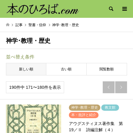
検索
記事
聖書・信仰
神学･教理・歴史
神学･教理・歴史
並べ替え条件
新しい順
古い順
閲覧数順
190件中 171〜180件を表示


神学･教理・歴史
教文館
本・批評と紹介
アウグスティヌス著作集 第
19／Ⅱ 詩編注解（４）