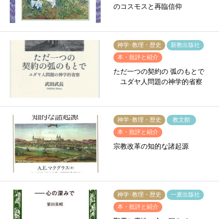
のコスモスと再臨信仰
神学･教理・歴史
新教出版社
本・批評と紹介
ただ一つの契約の 弧のもとで
ユダヤ人問題の神学的省察
神学･教理・歴史
教文館
本・批評と紹介
宗教改革の知的な諸起源
神学･教理・歴史
一麦出版社
本・批評と紹介