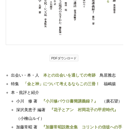
PDFダウンロード
出会い・本・人
本との出会いを通しての奇跡
鳥居雅志
特集
「金と神」について考えるならこの三冊！
福嶋揚
本・批評と紹介
小川 修 著
『小川修パウロ書簡講義録７』
（廣石望）
深沢美恵子 編著
『花子とアン 村岡花子の甲府時代』
（小檜山ルイ）
加藤常昭 著
『加藤常昭説教全集 コリントの信徒への手