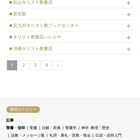
■ 松山キリスト教書店
■ 新生館
■ 北九州キリスト教ブックセンター
■ キリスト教書店ハレルヤ
■ 沖縄キリスト教書店
1
2
3
4
›
書籍カテゴリー
記事
聖書・信仰
聖書
注解・辞典
聖書学
神学･教理・歴史
説教・メッセージ集
礼拝・典礼・宣教・牧会
伝道・信仰入門