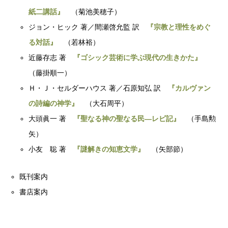
紙二講話』
（菊池美穂子）
ジョン・ヒック 著／間瀬啓允監 訳
『宗教と理性をめぐ
る対話』
（若林裕）
近藤存志 著
『ゴシック芸術に学ぶ現代の生きかた』
（藤掛順一）
Ｈ・Ｊ・セルダーハウス 著／石原知弘 訳
『カルヴァン
の詩編の神学』
（大石周平）
大頭眞一 著
『聖なる神の聖なる民―レビ記』
（手島勲
矢）
小友 聡 著
『謎解きの知恵文学』
（矢部節）
既刊案内
書店案内