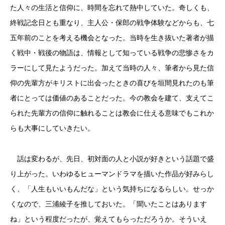
た人々の生活と信仰に、時間を忘れて熱中していた。奇しくも、
終戦記念日とも重なり、主人公・保郎の戦争体験などからも、七
五年前のことを考える機会となった。当時を生き抜いた著者が描
く戦中・戦後の物語は、情報として知っている戦争の悲惨さをカ
ラーにして見たようだった。加えて当時の人々、筆者から見た信
仰の先輩方がキリストに出会ったときの喜びを垣間見れたのも筆
者にとっては価値のあることだった。今の教会を建て、支えてこ
られた先輩方の信仰に触れることは教会に仕える意味でもこれか
らも大事にしていきたい。
話は変わるが、先日、初対面の人と小説が好きという話題で盛
り上がった。いわゆるヒューマンドラマを描いた作品が好みらし
く、「人生もいいもんだな」という気持ちになるらしい。せっか
くなので、三浦綾子を推しておいた。「聞いたことはあります
ね」という程度だったが、覚えてもらっただろうか。そういえ