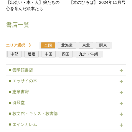
【出会い・本・人】娘たちの
【本のひろば】 2024年11月号
心を育んだ絵本たち
書店一覧
エリア選択 》
全国
北海道
東北
関東
中部
近畿
中国
四国
九州・沖縄
■ 善隣館書店
■ エッサイの木
■ 恵泉書房
■ 待晨堂
■ 教文館・キリスト教書部
■ エインカレム