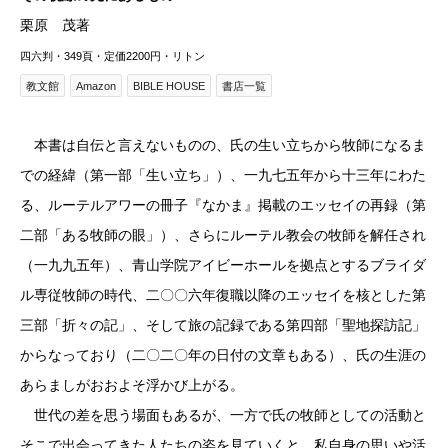
栗原 茂著
四六判・349頁・定価2200円・リトン
教文館
Amazon
BIBLE HOUSE
書店一覧
本書は自伝と言えないものの、氏の生い立ちから牧師になるま
での経緯（第一部「生い立ち」）、一九七五年から十三年にわた
る、ルーテルアワーの冊子『なかま』掲載のエッセイの再録（第
二部「ある牧師の眼」）、さらにルーテル教会の牧師を解任され
（一九九五年）、青山学院アイビーホールを拠点とするブライダ
ル専従牧師の時代、二〇〇六年復職以降のエッセイを核とした第
三部「折々の記」、そして旅の記録である第四部「聖地探訪記」
からなっており（二〇二〇年の日付の文章もある）、氏の生涯の
あらましがおおよそ浮かび上がる。
世代の差を思う場面もあるが、一方で氏の牧師としての活動と
そこで出会ってきた人たちの姿を見ていくと、私自身の思いや活