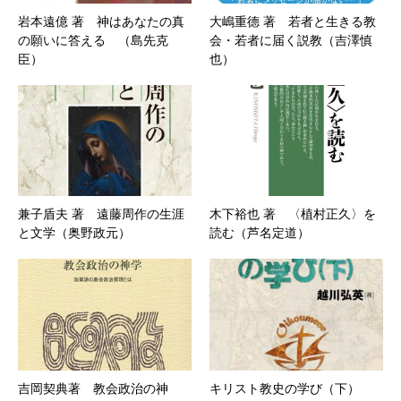
岩本遠億 著 神はあなたの真
大嶋重德 著 若者と生きる教
の願いに答える （島先克
会・若者に届く説教（吉澤慎
臣）
也）
兼子盾夫 著 遠藤周作の生涯
木下裕也 著 〈植村正久〉を
と文学（奥野政元）
読む（芦名定道）
吉岡契典著 教会政治の神
キリスト教史の学び（下）