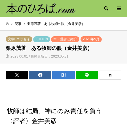
検索
記事
栗原茂著 ある牧師の眼（金井美彦）
文学･エッセイ
LITHON
本・批評と紹介
2023年5月
栗原茂著 ある牧師の眼（金井美彦）
2023.06.01 / 最終更新日：2023.05.31
牧師は結局、神にのみ責任を負う
〈評者〉金井美彦