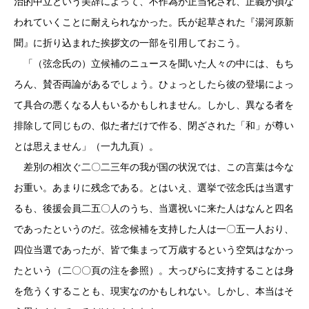
治的中立という美辞によって、不作為が正当化され、正義が損な
われていくことに耐えられなかった。氏が起草された『湯河原新
聞』に折り込まれた挨拶文の一部を引用しておこう。
「（弦念氏の）立候補のニュースを聞いた人々の中には、もち
ろん、賛否両論があるでしょう。ひょっとしたら彼の登場によっ
て具合の悪くなる人もいるかもしれません。しかし、異なる者を
排除して同じもの、似た者だけで作る、閉ざされた「和」が尊い
とは思えません」（一九九頁）。
差別の相次ぐ二〇二三年の我が国の状況では、この言葉は今な
お重い。あまりに残念である。とはいえ、選挙で弦念氏は当選す
るも、後援会員二五〇人のうち、当選祝いに来た人はなんと四名
であったというのだ。弦念候補を支持した人は一〇五一人おり、
四位当選であったが、皆で集まって万歳するという空気はなかっ
たという（二〇〇頁の注を参照）。大っぴらに支持することは身
を危うくすることも、現実なのかもしれない。しかし、本当はそ