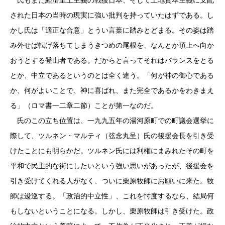
氏もまた経済至上主義の戦後日本、そして土地資本主義に支配
された日本の当時の現実に強い批判を持っていたはずである。し
かし氏は「適正な合意」とうい言葉に踏みとどまる。その姿は踏
み外せば転げ落ちてしまうきつめの尾根を、なんとか頂上へ向か
おうとする登山者である。だからと言ってそれはバランスをとる
とか、中立であるというのとは全く違う。「何が神の御心である
か、何がよいことで、神に喜ばれ、また完全であるかをわきまえ
る」（ロマ書一二章二節）ことが第一なのだ。
氏のこの立ち位置は、一九九五年の湯河原町での町議会選挙に
際して、ツルネン・マルティ（弦念丸呈）氏の後援会長を引き受
けたことにも明らかだ。ツルネン氏には利権にまみれたその町を
平和で民主的な街にしたいという強い思いがあったが、後援会を
引き受けてくれる人がなく、ついに栗原牧師にお願いに来た。牧
師は逡巡する。「政治的中立性」、これを忖度するなら、結局何
もしないということになる。しかし、栗原牧師は引き受けた。政