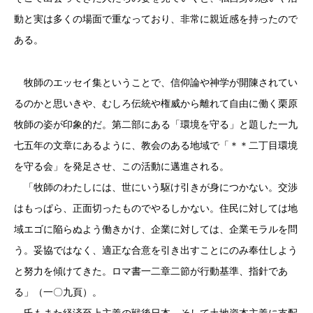
動と実は多くの場面で重なっており、非常に親近感を持ったので
ある。
牧師のエッセイ集ということで、信仰論や神学が開陳されてい
るのかと思いきや、むしろ伝統や権威から離れて自由に働く栗原
牧師の姿が印象的だ。第二部にある「環境を守る」と題した一九
七五年の文章にあるように、教会のある地域で「＊＊二丁目環境
を守る会」を発足させ、この活動に邁進される。
「牧師のわたしには、世にいう駆け引きが身につかない。交渉
はもっぱら、正面切ったものでやるしかない。住民に対しては地
域エゴに陥らぬよう働きかけ、企業に対しては、企業モラルを問
う。妥協ではなく、適正な合意を引き出すことにのみ奉仕しよう
と努力を傾けてきた。ロマ書一二章二節が行動基準、指針であ
る」（一〇九頁）。