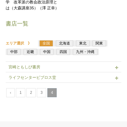
学 改革派の教会政治原理と
は（大森講座35）（澤 正幸）
書店一覧
エリア選択 》
全国
北海道
東北
関東
中部
近畿
中国
四国
九州・沖縄
宮崎ともしび書房
ライフセンタービブロス堂
‹
1
2
3
4