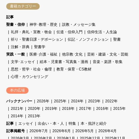
書籍カテゴリー
記事
聖書・信仰
神学･教理・歴史
説教・メッセージ集
礼拝・典礼・宣教・牧会
伝道・信仰入門
信仰生活・人生論
祈り・聖書日課・デボーション
伝記・ノンフィクション
聖書
注解・辞典
聖書学
実践・一般
医療･介護・福祉
他宗教･文化
芸術・建築・文化・芸能
文学･エッセイ
絵本・児童書・写真集・漫画
音楽・楽譜・歌集
思想・哲学・社会・倫理
教育・保育・CS教材
心理・カウンセリング
本の広場
バックナンバー
2026年
2025年
2024年
2023年
2022年
2021年
2020年
2019年
2018年
2017年
2016年
2015年
2014年
2013年
記事
エッセイ
出会い・本・人
特集
本・批評と紹介
記事掲載号
2026年7月
2026年6月
2026年5月
2026年4月
2026年3月
2026年2月
2026年1月
2025年12月
2025年11月