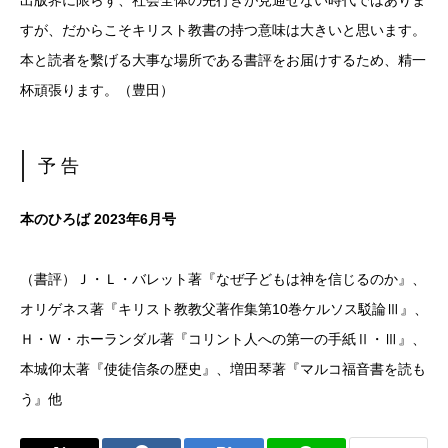
出版界に限らず、社会全体の先行きが見通せない時代ではありま
すが、だからこそキリスト教書の持つ意味は大きいと思います。
本と読者を繫げる大事な場所である書評をお届けするため、精一
杯頑張ります。（豊田）
予 告
本のひろば 2023年6月号
（書評）Ｊ・Ｌ・バレット著『なぜ子どもは神を信じるのか』、
オリゲネス著『キリスト教教父著作集第10巻ケルソス駁論Ⅲ』、
Ｈ・Ｗ・ホーランダル著『コリント人への第一の手紙Ⅱ・Ⅲ』、
本城仰太著『使徒信条の歴史』、増田琴著『マルコ福音書を読も
う』他