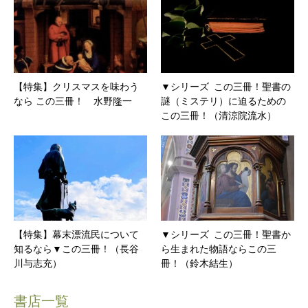
【特集】クリスマスを味わう
▼シリーズ この三冊！聖書の
なら この三冊！ 水野隆一
謎（ミステリ）に迫るための
この三冊！（清涼院流水）
【特集】幕末漂流民について
▼シリーズ この三冊！聖書か
知るなら▼この三冊！（長谷
ら生まれた物語ならこの三
川与志充）
冊！（鈴木結生）
書店一覧