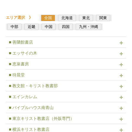
エリア選択 》
全国
北海道
東北
関東
中部
近畿
中国
四国
九州・沖縄
■ 善隣館書店
■ エッサイの木
■ 恵泉書房
■ 待晨堂
■ 教文館・キリスト教書部
■ エインカレム
■ バイブルハウス南青山
■ 東京キリスト教書店（外販専門）
■ 横浜キリスト教書店