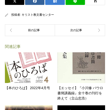
投稿者:
キリスト教文書センター
関連記事
【本のひろば】 2022年4月号
【エッセイ】『小川修 パウロ
書簡講義録』全十巻の刊行を
終えて（立山忠浩）