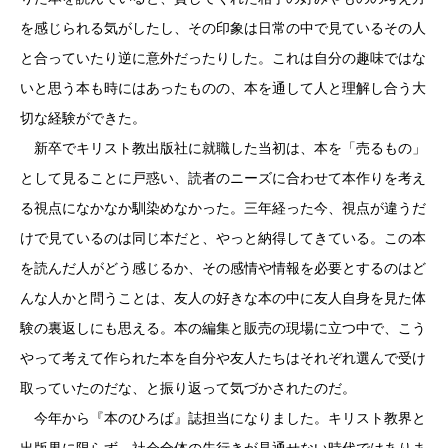
を感じられる気がしたし、その印象は日常の中で見ているその人
と合っていたり逆に意外だったりした。これは自分の趣味ではな
いと思う本も時にはあったものの、本を通して人と理解し合う大
切な経験ができた。
新卒でキリスト教出版社に就職した当初は、本を「売るもの」
として見ることに戸惑い、読者のニーズに合わせて本作りを考え
る視点になかなか馴染めなかった。三年経った今、視点が違うだ
けで見ているのは同じ本だと、やっと納得してきている。この本
を読んだ人がどう感じるか、その感情や情報を必要とするのはど
んな人かと問うことは、友人の好きな本の中に友人自身を見た体
験の裏返しにも思える。本の編集と販売の現場に立つ中で、こう
やって考えて作られた本を自分や友人たちはそれぞれ選んで受け
取っていたのだな、と振り返って気づかされたのだ。
今年から『本のひろば』誌担当になりました。キリスト教界と