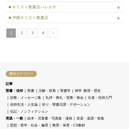
■ キリスト教書店ハレルヤ
■ 沖縄キリスト教書店
1
2
3
4
›
書籍カテゴリー
記事
聖書・信仰
聖書
注解・辞典
聖書学
神学･教理・歴史
説教・メッセージ集
礼拝・典礼・宣教・牧会
伝道・信仰入門
信仰生活・人生論
祈り・聖書日課・デボーション
伝記・ノンフィクション
実践・一般
絵本・児童書・写真集・漫画
音楽・楽譜・歌集
思想・哲学・社会・倫理
教育・保育・CS教材