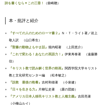
詩を書くなら▼この三冊！
（柴崎聰）
本・批評と紹介
『すべての人のためのローマ書２』
Ｎ・Ｔ・ライト著／岩上
敬人訳 （山口希生）
『聖書の動物よもやま話』
堀内昭著 （上田恵介）
『これで変わる！あなたの英語力！』
伊東寿泰著 （遠藤勝
信）
『キリスト教で読み解く世界の映画』
関西学院大学キリスト
教と文化研究センター編 （松本敏之）
『説教 最後の晩餐』
吉村和雄著 （小泉健）
『日々を生きる力』
片柳弘史著 （露の団姫）
『アメリカ日本人移民キリスト教と人種主義』
吉田亮著
（小檜山ルイ）