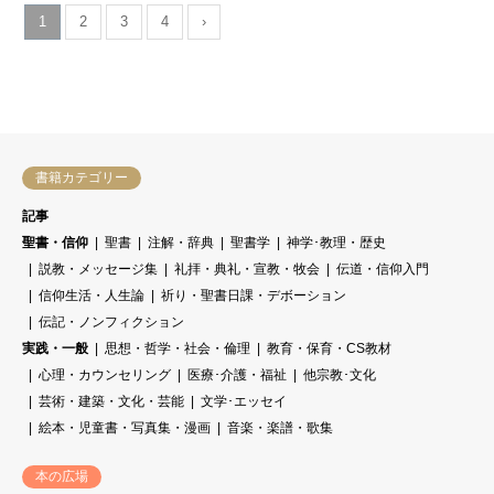
1
2
3
4
›
書籍カテゴリー
記事
聖書・信仰
聖書
注解・辞典
聖書学
神学･教理・歴史
説教・メッセージ集
礼拝・典礼・宣教・牧会
伝道・信仰入門
信仰生活・人生論
祈り・聖書日課・デボーション
伝記・ノンフィクション
実践・一般
思想・哲学・社会・倫理
教育・保育・CS教材
心理・カウンセリング
医療･介護・福祉
他宗教･文化
芸術・建築・文化・芸能
文学･エッセイ
絵本・児童書・写真集・漫画
音楽・楽譜・歌集
本の広場