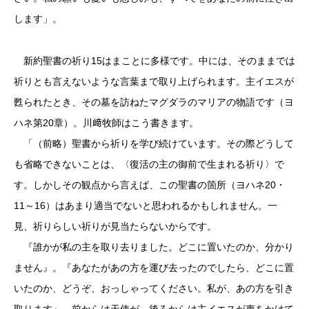
します」。
新約聖書の祈り15はまことに多様です。中には、そのままでは
祈りとも言えないような言葉まで取り上げられます。主イエスが
甦られたとき、その墓を訪ねたマグダラのマリアの物語です（ヨ
ハネ第20章）。川﨑牧師はこう書きます。
「（前略）聖書から祈りを学び続けています。その際どうして
も省略できないことは、〈復活の主の御前で生まれる祈り〉で
す。しかしその観点から言えば、この聖書の箇所（ヨハネ20・
11～16）はあまり適当でないと思われるかもしれません。一
見、祈りらしい祈りが見当たらないからです。
『誰かが私の主を取り去りました。どこに置いたのか、分かり
ません』。『あなたがあの方を運び去ったのでしたら、どこに置
いたのか、どうぞ、おっしゃってください。私が、あの方を引き
取ります』。前からは天使が、後ろからは主イエスが声をかけて