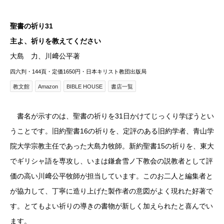
聖書の祈り31
主よ、祈りを教えてください
大島 力、川﨑公平著
四六判・144頁・定価1650円・日本キリスト教団出版局
教文館
Amazon
BIBLE HOUSE
書店一覧
書名が示すのは、聖書の祈りを31日かけてじっくり学ぼうとい
うことです。旧約聖書16の祈りを、定評のある旧約学者、青山学
院大学宗教主任であった大島力牧師。新約聖書15の祈りを、東大
でギリシャ語を専攻し、いまは鎌倉雪ノ下教会の説教者として評
価の高い川﨑公平牧師が担当しています。このお二人と編集者と
が協力して、丁寧に造り上げた製作者の意図がよく現れた好著で
す。とてもよい祈りの導きの書物が新しく加えられたと喜んでい
ます。