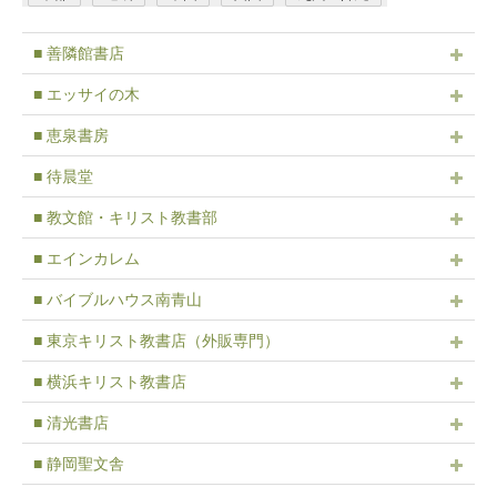
■ 善隣館書店
■ エッサイの木
■ 恵泉書房
■ 待晨堂
■ 教文館・キリスト教書部
■ エインカレム
■ バイブルハウス南青山
■ 東京キリスト教書店（外販専門）
■ 横浜キリスト教書店
■ 清光書店
■ 静岡聖文舎