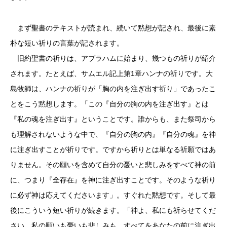
まず聖書のテキストが読まれ、続いて黙想が記され、最後に素
朴な短い祈りの言葉が記されます。
旧約聖書の祈りは、アブラハムに始まり、幾つもの祈りが紹介
されます。たとえば、サムエル記上第1章ハンナの祈りです。大
島牧師は、ハンナの祈りが「胸の内を注ぎ出す祈り」であったこ
とをこう黙想します。「この『自分の胸の内を注ぎ出す』とは
『私の魂を注ぎ出す』ということです。誰からも、また祭司から
も理解されないような中で、『自分の胸の内』『自分の魂』を神
に注ぎ出すことが祈りです。ですから祈りとは単なる祈願ではあ
りません。その願いを含めて自分の憂いと悲しみをすべて神の前
に、つまり『全存在』を神に注ぎ出すことです。そのような祈り
に必ず神は応えてくださいます」。すぐれた黙想です。そして最
後にこういう短い祈りが続きます。「神よ、私にも祈らせてくだ
さい。私の願いも憂いも悲しみも、すべてをあなたの前に注ぎ出