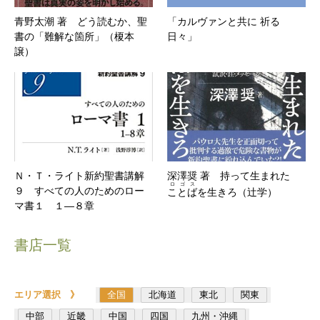
青野太潮 著 どう読むか、聖
「カルヴァンと共に 祈る
書の「難解な箇所」（榎本
日々」
譲）
Ｎ・Ｔ・ライト新約聖書講解
深澤奨 著 持って生まれた
ロゴス
９ すべての人のためのロー
ことば
を生きろ（辻学）
マ書１ １―８章
書店一覧
エリア選択 》
全国
北海道
東北
関東
中部
近畿
中国
四国
九州・沖縄