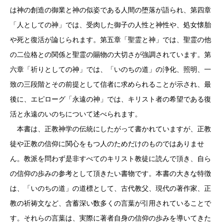
は神の創造の御業と神の似姿である人間の堕落が語られ、第四章
「人としての神」では、受肉した御子の人性と神性や、処女懐胎
や死と復活が論じられます。第五章「聖霊と神」では、聖霊の他
の二位格との関係と聖霊の賜物の大切さが強調されています。第
六章「祈りとしての神」では、「いのちの道」の浄化、照明、一
致の三段階とその前提として信者に求められることが示され、最
後に、エピローグ「永遠の神」では、キリスト者の希望である復
活と永遠のいのちについて述べられます。
本書は、正教神学の伝統にしたがって書かれていますが、正教
徒や正教の信仰に関心をもつ人のためだけのものではありませ
ん。教派を問わず是非すべてのキリスト教徒に読んで頂き、自ら
の信仰の歩みの参考として頂きたい書物です。本書の大きな特徴
は、「いのちの道」の道標として、古代教父、現代の著作家、正
教の祈祷文など、含蓄深い数多くの言葉が引用されていることで
す。それらの言葉は、実際に著者自身の信仰の歩みを導いてきた