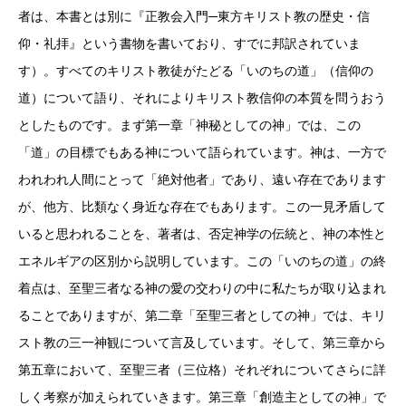
者は、本書とは別に『正教会入門─東方キリスト教の歴史・信
仰・礼拝』という書物を書いており、すでに邦訳されていま
す）。すべてのキリスト教徒がたどる「いのちの道」（信仰の
道）について語り、それによりキリスト教信仰の本質を問うおう
としたものです。まず第一章「神秘としての神」では、この
「道」の目標でもある神について語られています。神は、一方で
われわれ人間にとって「絶対他者」であり、遠い存在であります
が、他方、比類なく身近な存在でもあります。この一見矛盾して
いると思われることを、著者は、否定神学の伝統と、神の本性と
エネルギアの区別から説明しています。この「いのちの道」の終
着点は、至聖三者なる神の愛の交わりの中に私たちが取り込まれ
ることでありますが、第二章「至聖三者としての神」では、キリ
スト教の三一神観について言及しています。そして、第三章から
第五章において、至聖三者（三位格）それぞれについてさらに詳
しく考察が加えられていきます。第三章「創造主としての神」で