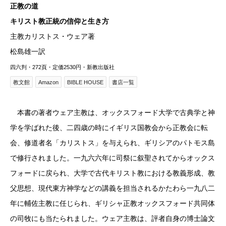
正教の道
キリスト教正統の信仰と生き方
主教カリストス・ウェア著
松島雄一訳
四六判・272頁・定価2530円・新教出版社
教文館
Amazon
BIBLE HOUSE
書店一覧
本書の著者ウェア主教は、オックスフォード大学で古典学と神
学を学ばれた後、二四歳の時にイギリス国教会から正教会に転
会、修道者名「カリストス」を与えられ、ギリシアのパトモス島
で修行されました。一九六六年に司祭に叙聖されてからオックス
フォードに戻られ、大学で古代キリスト教における教義形成、教
父思想、現代東方神学などの講義を担当されるかたわら一九八二
年に輔佐主教に任じられ、ギリシャ正教オックスフォード共同体
の司牧にも当たられました。ウェア主教は、評者自身の博士論文