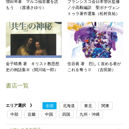
増田琴著 マルコ福音書を読
フランシスコ会日本管区監修
もう （渡邊さゆり）
／小高毅編訳 聖ボナヴェン
トゥラ著作選集（松村良祐）
金子晴勇 著 キリスト教思想
住谷眞 著 烈しく攻める者が
史の例話集Ⅲ（関川祐一郎）
これを奪うⅡ （吉田新）
書店一覧
エリア選択 》
全国
北海道
東北
関東
中部
近畿
中国
四国
九州・沖縄