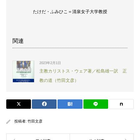
たけだ・ふみひこ＝清泉女子大学教授
関連
2023年2月1日
主教カリストス・ウェア著／松島雄一訳 正
教の道（竹田文彦）
投稿者:
竹田文彦