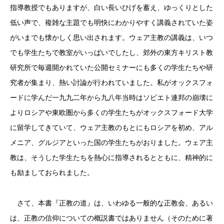
指導教授でもありますが、白い長いひげを蓄え、ゆっくりとした
低い声で、複雑な主題でも明快にわかりやすく講義されていた姿
がいまでも懐かしく思い出されます。ウェア主教の講義は、いつ
でも学生たちで教室がいっぱいでしたし、郊外の東方キリスト教
研究所で毎週開かれていた公開セミナーにも多くの学生たちや研
究者が集まり、熱い討論が行われていました。私がオックスフォ
ードに学んだ一九九二年から九八年当時はソビエト連邦の崩壊に
よりロシアや東欧圏から多くの学生たちがオックスフォード大学
に留学してきていて、ウェア主教のもとにもロシアを初め、アル
メニア、グルジアといった国の学生たちがおりました。ウェア主
教は、そうした学生たちを熱心に指導されるとともに、精神的に
も励ましておられました。
さて、本書『正教の道』は、いわゆる一般的な正教会、あるい
は、正教の信仰についての概説書ではありません（そのために著