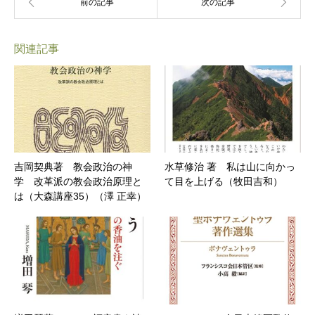
関連記事
吉岡契典著 教会政治の神
水草修治 著 私は山に向かっ
学 改革派の教会政治原理と
て目を上げる（牧田吉和）
は（大森講座35）（澤 正幸）