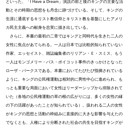
といった、「I Have a Dream」演説の前と後のキングの主要な活
動とその時期の思想をも丹念に跡づけている。そして、キングの
生涯に通底するキリスト教信仰とキリスト教を基盤にしたアメリ
カ民主主義への献身を忠実に描き出している。
さらに、本書の最初の二章ではキングと同時代を生きた二人の
女性に焦点があてられる。一人は日本では比較的知られていない
作家、エッセイスト、雑誌編集者のリリアン・Ｅ・スミス、もう
一人はモンゴメリー・バス・ボイコット事件のきっかけとなった
ローザ・パークスである。本書においてたびたび指摘されている
ように、キングの公民権運動は相対的に男性中心に進められ、も
っとも重要な局面において女性はリーダーシップから排除されて
いた（各地の公民権運動の草の根の広がりには、多くの女性の縁
の下の活躍があったことが知られている）。扱われる二人の女性
がキングの思想と活動の枠組みに直接的に大きな影響を与えたの
でなくとも、人種により分断された社会の共生を目指すキングが