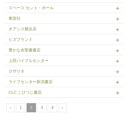
スペース セント・ポール
東宣社
オアシス横浜店
ヒズブランド
豊かな命聖書書店
上田バイブルセンター
ロザリオ
ライフセンター新潟書店
CLC こひつじ書店
‹
1
2
3
4
›