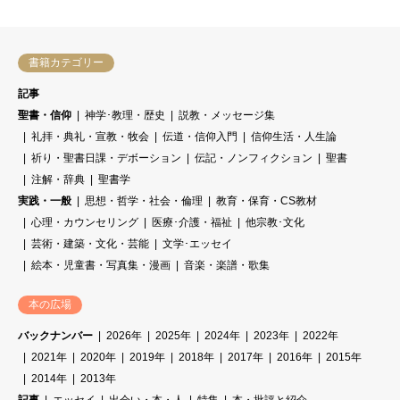
書籍カテゴリー
記事
聖書・信仰
神学･教理・歴史
説教・メッセージ集
礼拝・典礼・宣教・牧会
伝道・信仰入門
信仰生活・人生論
祈り・聖書日課・デボーション
伝記・ノンフィクション
聖書
注解・辞典
聖書学
実践・一般
思想・哲学・社会・倫理
教育・保育・CS教材
心理・カウンセリング
医療･介護・福祉
他宗教･文化
芸術・建築・文化・芸能
文学･エッセイ
絵本・児童書・写真集・漫画
音楽・楽譜・歌集
本の広場
バックナンバー
2026年
2025年
2024年
2023年
2022年
2021年
2020年
2019年
2018年
2017年
2016年
2015年
2014年
2013年