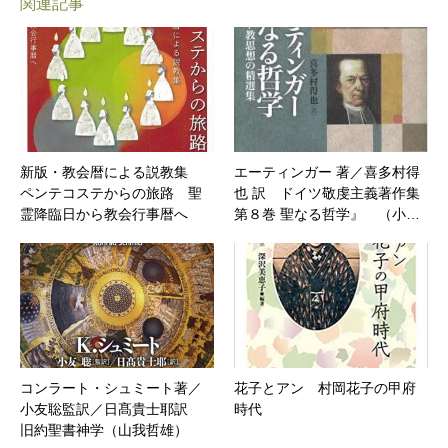
関連記事
新版・教会暦による説教集
エーティンガー 著／喜多村得
ペンテコステからの旅路 聖
也 訳 ドイツ敬虔主義著作集
霊降臨日から教会行事暦へ
第８巻 聖なる哲学』 （小…
コンラート・シュミート著／
花子とアン 村岡花子の甲府
小友聡監訳／日髙貴士耶訳
時代
旧約聖書神学（山我哲雄）