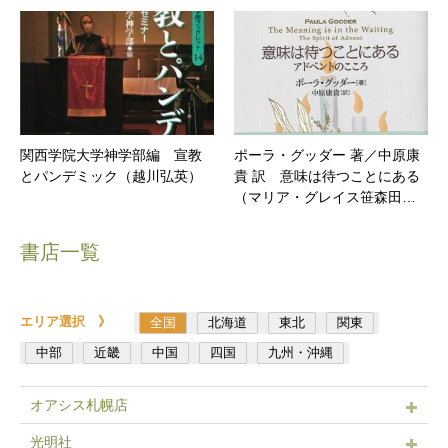
関西学院大学神学部編 宣教
ポーラ・グッダー 著／中原康
とパンデミック（越川弘英）
貴 訳 意味は待つことにある
（マリア・グレイス笹森田…
書店一覧
エリア選択 》
全国
北海道
東北
関東
中部
近畿
中国
四国
九州・沖縄
オアシス札幌店
光明社