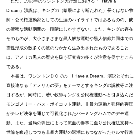
ただ、1963年のワシントン大行進における「I Have a
Dream」演説は、キングの（暗殺により断たれた）長くはない牧
師・公民権運動家としての生涯のハイライトではあるものの、彼
の濃密な活動期間の一段階にしかすぎない。また、キングの存在
そのものが、大小さまざまな黒人解放運動や黒人信仰共同体での
霊性形成の数多くの波のなかから生み出されたものであること
は、アメリカ黒人の歴史を扱う研究者の多くが注意を促すところ
である。
本書は、ワシントンＤＣでの「I Have a Dream」演説とそれに
直接連なる「アメリカの夢」をテーマとするキングの説教等に注
目するが、同時に、若い牧師キングを公民権運動へと引き込んだ
モンゴメリー・バス・ボイコット運動、非暴力運動と強権的弾圧
がテレビ映像を通じて可視化されたバーミングハムでのデモ運
動、また、当局の弾圧によって流血の惨事に至り公民権法支持へ
世論を喚起しつつも非暴力運動の退潮にもつながったセルマ行進