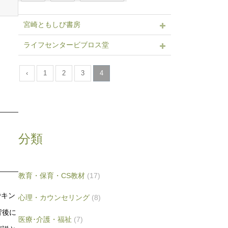
宮崎ともしび書房
ライフセンタービブロス堂
‹
1
2
3
4
分類
教育・保育・CS教材
(17)
でキン
心理・カウンセリング
(8)
背後に
医療･介護・福祉
(7)