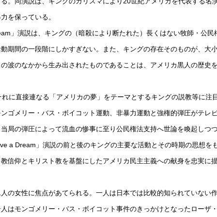
る。同演説は、キングのカリスマにより20世紀アメリカを代表する名
得力を保っている。
 Dream」演説は、キングの（暗殺により断たれた）長くはない牧師・公民
活動期間の一段階にしかすぎない。また、キングの存在そのものが、大
くの波のなかから生み出されたものであることは、アメリカ黒人の歴史
演説とそれに直接連なる「アメリカの夢」をテーマとするキングの説教等に注
モンゴメリー・バス・ボイコット運動、非暴力運動と強権的弾圧がテレ
、当局の弾圧によって流血の惨事に至り公民権法支持へ世論を喚起しつ
ve a Dream」演説の前と後のキングの主要な活動とその時期の思想を
ト教信仰とキリスト教を基盤にしたアメリカ民主主義への献身を忠実に
人の女性に焦点があてられる。一人は日本では比較的知られていない
一人はモンゴメリー・バス・ボイコット事件のきっかけとなったローザ