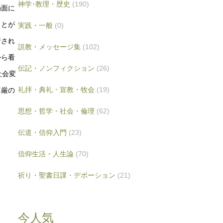
神学･教理・歴史
(190)
局面に
ことが
実践・一般
(0)
断され
説教・メッセージ集
(102)
から看
伝記・ノンフィクション
(26)
社会変
礼拝・典礼・宣教・牧会
(19)
尊厳の
思想・哲学・社会・倫理
(62)
伝道・信仰入門
(23)
信仰生活・人生論
(70)
祈り・聖書日課・デボーション
(21)
今人気