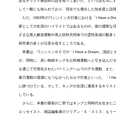
あるキリスト教信仰の話を知って驚いた、という話も耳にす
して一般にも知られており、現在でも傑出した知名度と説
ただ、1963年のワシントン大行進における「I Have a
家としての生涯のハイライトではあるものの、彼の濃密な
ざまな黒人解放運動や黒人信仰共同体での霊性形成の数多
研究者の多くが注意を促すところである。
本書は、ワシントンＤＣでの「I Have a Dream」
が、同時に、若い牧師キングを公民権運動へと引き込んだ
を通じて可視化されたバーミングハムでのデモ運動、また
暴力運動の退潮にもつながったセルマ行進といった、「I Ha
に跡づけている。そして、キングの生涯に通底するキリス
している。
さらに、本書の最初の二章ではキングと同時代を生きた二
エッセイスト、雑誌編集者のリリアン・Ｅ・スミス、もう