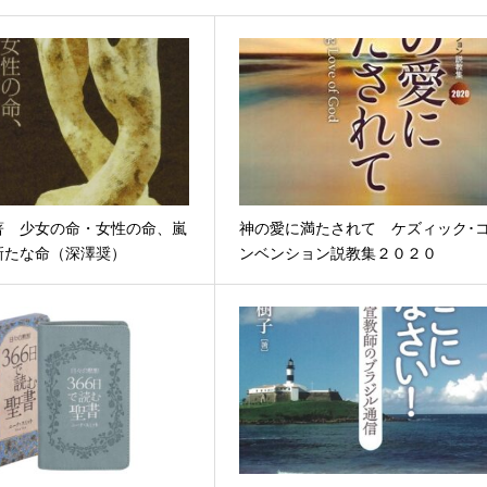
著 少女の命・女性の命、嵐
神の愛に満たされて ケズィック･
新たな命（深澤奨）
ンベンション説教集２０２０