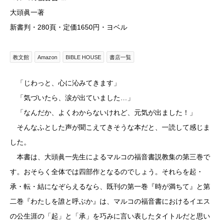
大頭眞一著
新書判・280頁・定価1650円・ヨベル
教文館
Amazon
BIBLE HOUSE
書店一覧
「じわっと、心に沁みてきます」
「気づいたら、涙が出ていました…」
「なんだか、よくわからないけれど、元気が出ました！」
そんなふとした声が聞こえてきそうな本だと、一読して感じま
した。
本書は、大頭眞一先生によるマルコの福音書説教集の第三巻で
す。おそらく全体では四部作となるのでしょう。それらを起・
承・転・結になぞらえるなら、既刊の第一巻『時が満ちて』と第
二巻『わたしを誰と呼ぶか』は、マルコの福音書におけるイエス
の公生涯の「起」と「承」を巧みに言い表したタイトルだと思い