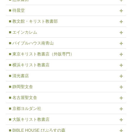
■ 待晨堂
■ 教文館・キリスト教書部
■ エインカレム
■ バイブルハウス南青山
■ 東京キリスト教書店（外販専門）
■ 横浜キリスト教書店
■ 清光書店
■ 静岡聖文舎
■ 名古屋聖文舎
■ 京都ヨルダン社
■ 大阪キリスト教書店
■ BIBLE HOUSE びぶろすの森