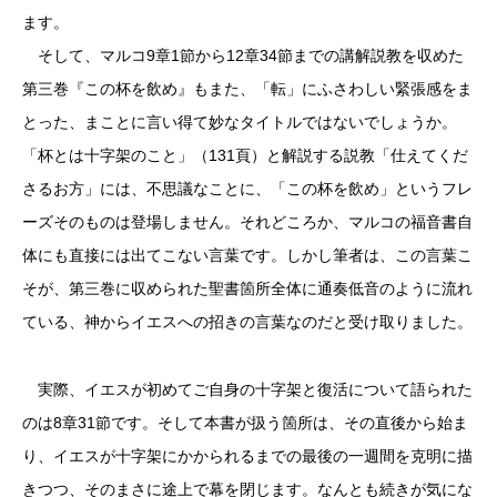
ます。
そして、マルコ9章1節から12章34節までの講解説教を収めた
第三巻『この杯を飲め』もまた、「転」にふさわしい緊張感をま
とった、まことに言い得て妙なタイトルではないでしょうか。
「杯とは十字架のこと」（131頁）と解説する説教「仕えてくだ
さるお方」には、不思議なことに、「この杯を飲め」というフレ
ーズそのものは登場しません。それどころか、マルコの福音書自
体にも直接には出てこない言葉です。しかし筆者は、この言葉こ
そが、第三巻に収められた聖書箇所全体に通奏低音のように流れ
ている、神からイエスへの招きの言葉なのだと受け取りました。
実際、イエスが初めてご自身の十字架と復活について語られた
のは8章31節です。そして本書が扱う箇所は、その直後から始ま
り、イエスが十字架にかかられるまでの最後の一週間を克明に描
きつつ、そのまさに途上で幕を閉じます。なんとも続きが気にな