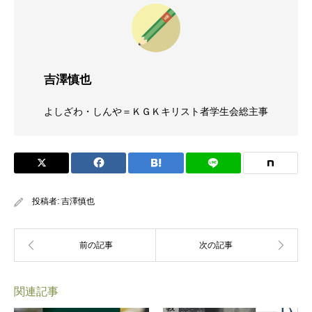
吉澤慎也
よしざわ・しんや＝ＫＧＫキリスト者学生会総主事
投稿者:
吉澤慎也
関連記事