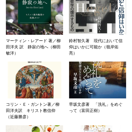
マーティン・レアード 著／柳
鈴村智久著 現代において信
田洋夫 訳 静寂の地へ（柳田
仰はいかに可能か（嶺岸佑
敏洋）
亮）
コリン・Ｅ・ガントン著／柳
早坂文彦著 「洗礼」をめぐ
田洋夫訳 キリスト教信仰
って（富田正樹）
（近藤勝彦）