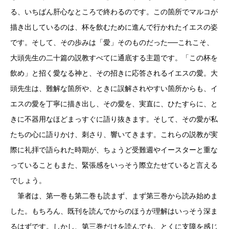
る、いちばん肝心なところで終わるのです。この箇所でマルコが
描き出しているのは、杯を飲むために進んで行かれたイエスの姿
です。そして、その歩みは「愛」そのものだった──これこそ、
大頭先生の二十篇の説教すべてに通底する主題です。「この杯を
飲め」と招く愛なる神と、その招きに応答されるイエスの愛。大
頭先生は、難解な箇所や、ときに誤解されやすい箇所からも、イ
エスの愛を丁寧に描き出し、その愛を、実直に、ひたすらに、と
きに不器用なほどまっすぐに語り抜きます。そして、その愛が私
たちの心に語りかけ、刺さり、響いてきます。これらの説教が実
際に礼拝で語られた時期が、ちょうど受難週やイースターと重な
っていることもまた、緊張感をいっそう際立たせていると言える
でしょう。
筆者は、第一巻も第二巻も読まず、まず第三巻から読み始めま
した。もちろん、既刊を読んでからのほうが理解はいっそう深ま
るはずです。しかし、第三巻だけを読んでも、とくに支障を感じ