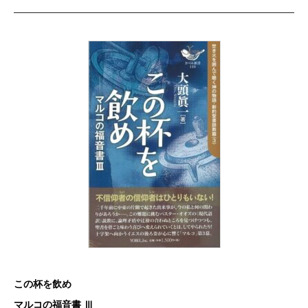
この杯を飲め
マルコの福音書 Ⅲ