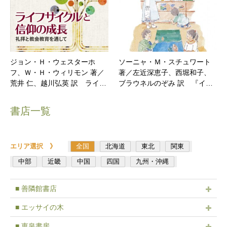
ジョン・Ｈ・ウェスターホ
ソーニャ・Ｍ・スチュワート
フ、Ｗ・Ｈ・ウィリモン 著／
著／左近深恵子、西堀和子、
荒井 仁、越川弘英 訳 ライ…
ブラウネルのぞみ 訳 『イ…
書店一覧
エリア選択 》
全国
北海道
東北
関東
中部
近畿
中国
四国
九州・沖縄
■ 善隣館書店
■ エッサイの木
■ 恵泉書房