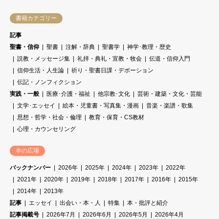
書籍カテゴリー
記事
聖書・信仰
聖書
注解・辞典
聖書学
神学･教理・歴史
説教・メッセージ集
礼拝・典礼・宣教・牧会
伝道・信仰入門
信仰生活・人生論
祈り・聖書日課・デボーション
伝記・ノンフィクション
実践・一般
医療･介護・福祉
他宗教･文化
芸術・建築・文化・芸能
文学･エッセイ
絵本・児童書・写真集・漫画
音楽・楽譜・歌集
思想・哲学・社会・倫理
教育・保育・CS教材
心理・カウンセリング
本の広場
バックナンバー
2026年
2025年
2024年
2023年
2022年
2021年
2020年
2019年
2018年
2017年
2016年
2015年
2014年
2013年
記事
エッセイ
出会い・本・人
特集
本・批評と紹介
記事掲載号
2026年7月
2026年6月
2026年5月
2026年4月