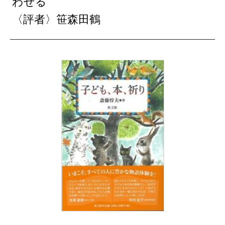
わせる
〈評者〉笹森田鶴