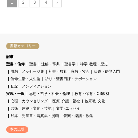
1
2
3
4
›
書籍カテゴリー
記事
聖書・信仰
聖書
注解・辞典
聖書学
神学･教理・歴史
説教・メッセージ集
礼拝・典礼・宣教・牧会
伝道・信仰入門
信仰生活・人生論
祈り・聖書日課・デボーション
伝記・ノンフィクション
実践・一般
思想・哲学・社会・倫理
教育・保育・CS教材
心理・カウンセリング
医療･介護・福祉
他宗教･文化
芸術・建築・文化・芸能
文学･エッセイ
絵本・児童書・写真集・漫画
音楽・楽譜・歌集
本の広場