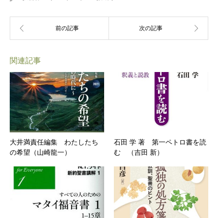
関連記事
大井満責任編集 わたしたち
石田 学 著 第一ペトロ書を読
の希望（山崎龍一）
む （吉田 新）