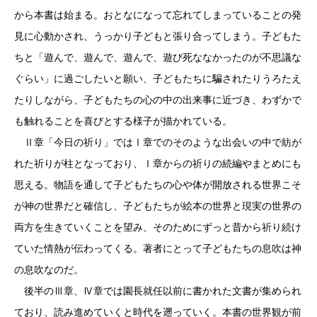
から本書は始まる。おとなになって忘れてしまっていることの発
見に心動かされ、うっかり子どもと張り合ってしまう。子どもた
ちと「遊んで、遊んで、遊んで、遊び死ななかったのが不思議な
ぐらい」に過ごしたいと願い、子どもたちに騙されたりうろたえ
たりしながら、子どもたちの心の中の出来事に近づき、わずかで
も触れることを喜びとする様子が描かれている。
Ⅱ章「今日の祈り」ではⅠ章でのそのような出会いの中で紡が
れた祈りが柱となっており、Ⅰ章からの祈りの続編やまとめにも
思える。物語を通して子どもたちの心や体が開放される世界こそ
が神の世界だと確信し、子どもたちが絵本の世界と現実の世界の
両方を生きていくことを望み、そのためにずっと昔から祈り続け
ていた情熱が伝わってくる。著者にとって子どもたちの息吹は神
の息吹なのだ。
後半のⅢ章、Ⅳ章では園長就任以前に書かれた文書が集められ
ており、読み進めていくと時代を遡っていく。本書の世界観が前