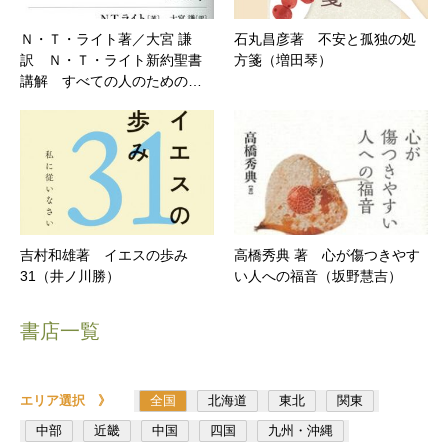
Ｎ・Ｔ・ライト著／大宮 謙
石丸昌彦著 不安と孤独の処
訳 Ｎ・Ｔ・ライト新約聖書
方箋（増田琴）
講解 すべての人のための…
吉村和雄著 イエスの歩み
高橋秀典 著 心が傷つきやす
31（井ノ川勝）
い人への福音（坂野慧吉）
書店一覧
エリア選択 》
全国
北海道
東北
関東
中部
近畿
中国
四国
九州・沖縄