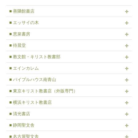
■ 善隣館書店
■ エッサイの木
■ 恵泉書房
■ 待晨堂
■ 教文館・キリスト教書部
■ エインカレム
■ バイブルハウス南青山
■ 東京キリスト教書店（外販専門）
■ 横浜キリスト教書店
■ 清光書店
■ 静岡聖文舎
■ 名古屋聖文舎