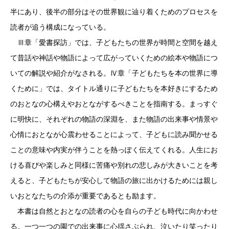
半にあり、後半の部分はその世界観に辿り着くためのプロセスを
読者が追う構成になっている。
Ⅲ章「愛書探訪」では、子どもたちの世界が時間と空間を越え
て昔話や神話や物語によって広がっていくための絵本や物語につ
いての解説や紹介がなされる。Ⅳ章「子どもたちを本の世界に導
くために」では、タイトル通りに子どもたちを本好きにするため
のおとなの心構えやおとながするべきことを指南する。まっすぐ
に明快に、それぞれの物語の深淵を、また物語の出来事や情景や
心情におとなが心震わせることによって、子どもに読み聞かせる
ことの意味や内実が伴うことを熱っぽく伝えてくれる。人生にお
ける喜びや楽しみと同様に苦痛や別れの悲しみが大きいことを考
えると、子どもたちが安心して物語の旅に出かけるためには親し
いおとなたちの介添が重要であるとも励ます。
本書は自然とおとなの読者の心を自らの子ども時代に向かわせ
る。一つ一つの園での出来事に心揺さぶられ、泣いたり笑ったり