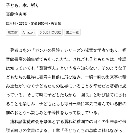
子ども、本、祈り
斎藤惇夫著
四六判・276頁・定価1650円・教文館
教文館
Amazon
BIBLE HOUSE
書店一覧
著者はあの「ガンバの冒険」シリーズの児童文学者であり、福
音館書店の編集者でもあった方だ。けれども子どもたちは、物語
は知っていても「斎藤惇夫」という名を知らない。そのような子
どもたちの世界に喜寿を目前に飛び込み、一瞬一瞬の出来事の積
み重ねがつなぐ子どもたちの世界にいることを幸せだと著者は思
っている。そして時に子どもたちから「園長」と呼び捨てにされ
ることを楽しみ、子どもたちも毎日一緒に本気で遊んでいる眼の
前のおとなへ親しみと平等性をもって接している。
浦和諸聖徒教会を母体とする麗和幼稚園での日々の出来事や保
護者向けの文書による、Ⅰ章「子どもたちの息吹に触れながら」