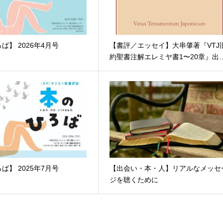
ば】 2026年4月号
【書評／エッセイ】大串肇著『VTJ
約聖書注解エレミヤ書1〜20章』出
ば】 2025年7月号
【出会い・本・人】リアルなメッセ
ジを聴くために