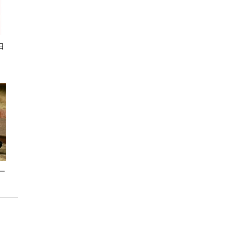
旧
…
ー