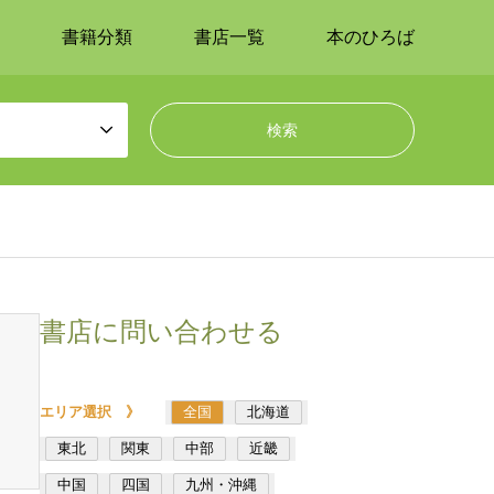
書籍分類
書店一覧
本のひろば
書店に問い合わせる
エリア選択 》
全国
北海道
東北
関東
中部
近畿
中国
四国
九州・沖縄