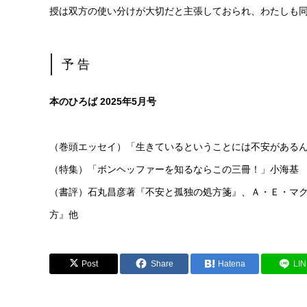
授は双方の使い分けが大切だと主張しておられ、わたしも同
予 告
本のひろば 2025年5月号
（巻頭エッセイ）「生きているということには不安がある
（特集）「ボンヘッファーを知るならこの三冊！」小海基
（書評）石丸昌彦著『不安と孤独の処方箋』、Ａ・Ｅ・マ
方』他
Post
Share
Hatena
LI