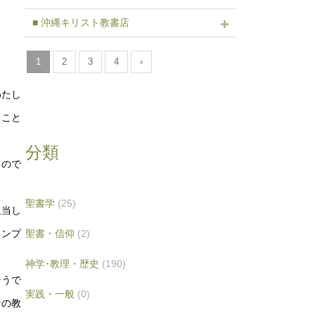
■ 沖縄キリスト教書店
1
2
3
4
›
わたし
ること
分類
るので
聖書学
(25)
担当し
聖書・信仰
(2)
インプ
神学･教理・歴史
(190)
そうで
実践・一般
(0)
その教