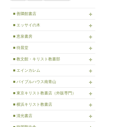
■ 善隣館書店
■ エッサイの木
■ 恵泉書房
■ 待晨堂
■ 教文館・キリスト教書部
■ エインカレム
■ バイブルハウス南青山
■ 東京キリスト教書店（外販専門）
■ 横浜キリスト教書店
■ 清光書店