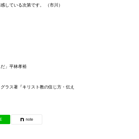
感している次第です。 （市川）
んだ」平林孝裕
クグラス著『キリスト教の信じ方・伝え
NE
note