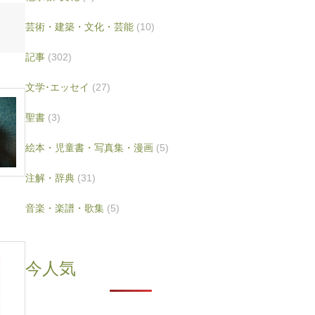
芸術・建築・文化・芸能
(10)
記事
(302)
文学･エッセイ
(27)
聖書
(3)
絵本・児童書・写真集・漫画
(5)
注解・辞典
(31)
音楽・楽譜・歌集
(5)
今人気