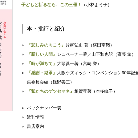
子どもと祈るなら、この三冊！
（小林よう子）
本・批評と紹介
『悲しみの向こう』
片柳弘史 著（横田南嶺）
『新しい人間』
シュペーナー著／山下和也訳（齋藤 篤）
『時が満ちて』
大頭眞一著（宮崎 誉）
『感謝・継承』
大阪ケズィック・コンベンション60年記
集委員会編（鎌野善三）
『私たちのゲツセマネ』
相賀昇著（本多峰子）
バックナンバー表
近刊情報
書店案内