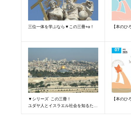
三位一体を学ぶなら▼この三冊+α！
【本のひろ
▼シリーズ この三冊！
【本のひろ
ユダヤ人とイスラエル社会を知るた…