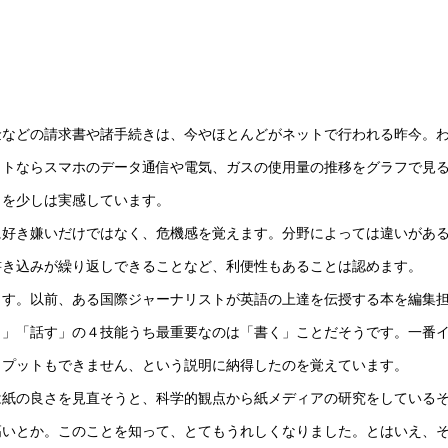
などの請求書や諸手続きは、今やほとんどがネットで行われる昨今。
ットならスマホのデータ通信や電気、ガスの使用量の推移をグラフで見
さを少しは実感しています。
好き嫌いだけではなく、危機感を覚えます。分野によっては違いがあ
書き込みが繰り返しできることなど、利便性もあることは認めます。
す。以前、ある国際ジャーナリストが英語の上達を伝授する本を編集
く」「話す」の４技能うち最重要なのは「書く」ことだそうです。一番
トプットもできません、という説明に納得したのを覚えています。
紙の良さを見直そうと、科学的観点から紙メディアの研究をしている
高いとか。このことを知って、とてもうれしくなりました。とはいえ、