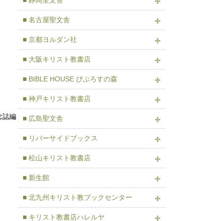
■ 静岡聖文舎
■ 名古屋聖文舎
■ 京都ヨルダン社
■ 大阪キリスト教書店
■ BIBLE HOUSE びぶろすの森
■ 神戸キリスト教書店
念誌編
■ 広島聖文舎
■ リバーサイドブックス
■ 松山キリスト教書店
■ 新生館
■ 北九州キリスト教ブックセンター
■ キリスト教書店ハレルヤ