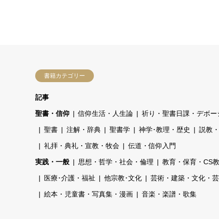
書籍カテゴリー
記事
聖書・信仰
信仰生活・人生論
祈り・聖書日課・デボー
聖書
注解・辞典
聖書学
神学･教理・歴史
説教
礼拝・典礼・宣教・牧会
伝道・信仰入門
実践・一般
思想・哲学・社会・倫理
教育・保育・CS
医療･介護・福祉
他宗教･文化
芸術・建築・文化・芸
絵本・児童書・写真集・漫画
音楽・楽譜・歌集