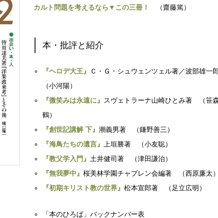
カルト問題を考えるなら▼この三冊！
（齋藤篤）
本・批評と紹介
『ヘロデ大王』
Ｃ・Ｇ・シュウェンツェル著／波部雄
（小河陽）
『微笑みは永遠に』
スヴェトラーナ山崎ひとみ著 （笹
鶴）
『創世記講解 下』
潮義男著 （鎌野善三）
『海鳥たちの遺言』
上垣勝著 （小友聡）
『教父学入門』
土井健司著 （津田謙治）
『無我夢中』
桜美林学園チャプレン会編著 （西原廉太
『初期キリスト教の世界』
松本宣郎著 （足立広明）
「本のひろば」バックナンバー表