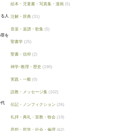
絵本・児童書・写真集・漫画
(5)
ける人
注解・辞典
(31)
音楽・楽譜・歌集
(5)
の罪を
聖書学
(25)
）
聖書・信仰
(2)
神学･教理・歴史
(190)
実践・一般
(0)
説教・メッセージ集
(102)
時代
伝記・ノンフィクション
(26)
礼拝・典礼・宣教・牧会
(19)
思想・哲学・社会・倫理
(62)