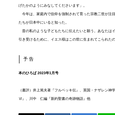
げたかのようにみなしてくださいます」。
今年は、家庭内で信仰を強制されて育った宗教二世が注目
たちが日本中にいると知った。
昔の私のような子どもたちに伝えたいと願う。あなたはイ
引き受けるために、イエス様はこの世に生まれてこられた
予 告
本のひろば 2023年1月号
（書評）井上篤夫著『フルベッキ伝』、英国・ナザレン神
Ⅵ』、川中 仁編『新約聖書の奇跡物語』他