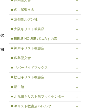
■ 静岡聖文舎
■ 名古屋聖文舎
■ 京都ヨルダン社
■ 大阪キリスト教書店
一郎訳
■ BIBLE HOUSE びぶろすの森
■ 神戸キリスト教書店
森田
■ 広島聖文舎
■ リバーサイドブックス
■ 松山キリスト教書店
）
■ 新生館
■ 北九州キリスト教ブックセンター
■ キリスト教書店ハレルヤ