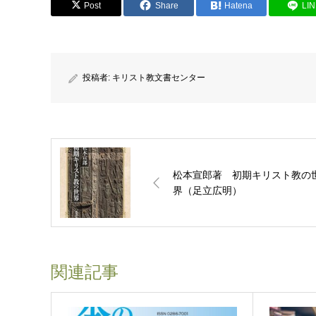
Post
Share
Hatena
LI
投稿者:
キリスト教文書センター
松本宣郎著 初期キリスト教の
界（足立広明）
関連記事