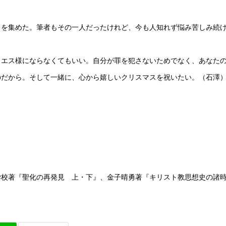
を集めた。筆者もその一人だったけれど、今も人知れず悩み苦しみ続
エス様にならなくてもいい。自分が罪を犯さないためでなく、あなた
のだから。そして一緒に、心から嬉しいクリスマスを祝いたい。（石澤
学校著『聖化の再発見 上・下』、金子晴勇著『キリスト教思想史の諸