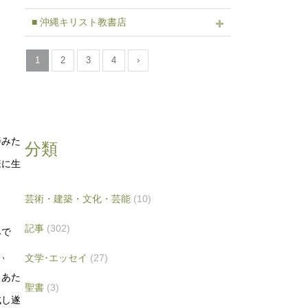
■ 沖縄キリスト教書店
1
2
3
4
›
善みた
分類
様に生
芸術・建築・文化・芸能
(10)
記事
(302)
みで
も、
文学･エッセイ
(27)
、あた
聖書
(3)
成し遂