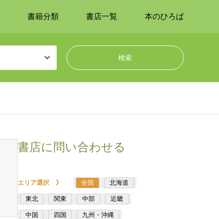
書籍分類
書店一覧
本のひろば
書店に問い合わせる
エリア選択 》
全国
北海道
東北
関東
中部
近畿
中国
四国
九州・沖縄