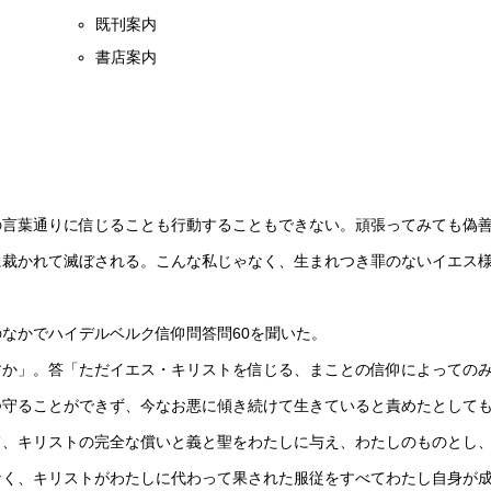
既刊案内
書店案内
言葉通りに信じることも行動することもできない。頑張ってみても偽
に裁かれて滅ぼされる。こんな私じゃなく、生まれつき罪のないイエス
なかでハイデルベルク信仰問答問60を聞いた。
か」。答「ただイエス・キリストを信じる、まことの信仰によっての
つ守ることができず、今なお悪に傾き続けて生きていると責めたとして
て、キリストの完全な償いと義と聖をわたしに与え、わたしのものとし
なく、キリストがわたしに代わって果された服従をすべてわたし自身が