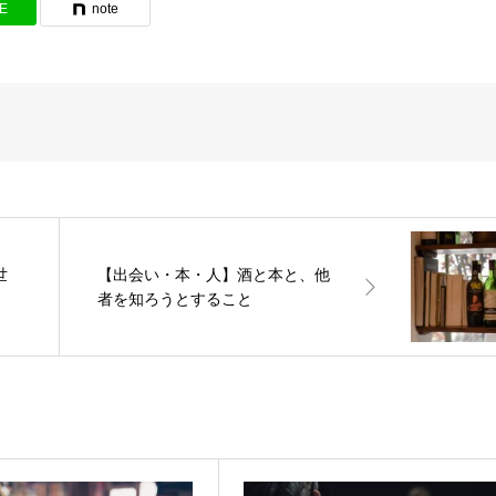
NE
note
世
【出会い・本・人】酒と本と、他
者を知ろうとすること