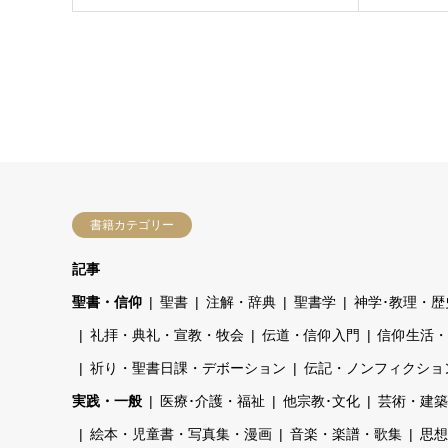
書籍カテゴリー
記事
聖書・信仰
聖書
注解・辞典
聖書学
神学･教理・歴
礼拝・典礼・宣教・牧会
伝道・信仰入門
信仰生活・
祈り・聖書日課・デボーション
伝記・ノンフィクショ
実践・一般
医療･介護・福祉
他宗教･文化
芸術・建築
絵本・児童書・写真集・漫画
音楽・楽譜・歌集
思想