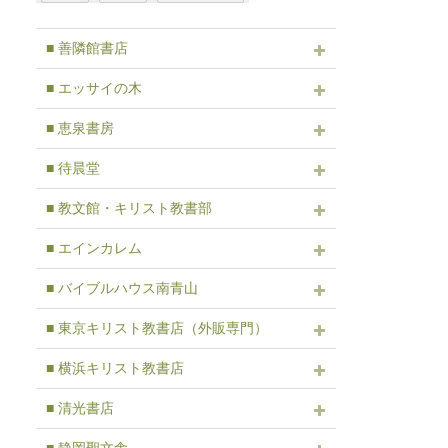
■ 善隣館書店
■ エッサイの木
■ 恵泉書房
■ 待晨堂
■ 教文館・キリスト教書部
■ エインカレム
■ バイブルハウス南青山
■ 東京キリスト教書店（外販専門）
■ 横浜キリスト教書店
■ 清光書店