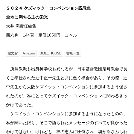
２０２４ ケズィック・コンベンション説教集
全地に満ちる主の栄光
大井 満責任編集
四六判・144頁・定価1650円・ヨベル
教文館
Amazon
BIBLE HOUSE
書店一覧
所属教派も出身神学校も異なるが、日本基督教団扇町教会で長
くご奉仕された辻中正一先生と共に働く機会があり、その際、辻
中先生から大阪ケズイック・コンベンションに参加するよう促さ
れたのが、私にとってケズイック・コンベンションに関わるきっ
かけであった。
ケズイック・コンベンションに参加するようになったものの、
私が聞いた限り、そこで語られたメッセージのすべてが良かった
わけではない。けれども、神の恵みに圧倒され、魂が揺さぶられ