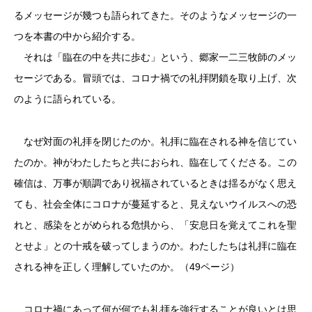
るメッセージが幾つも語られてきた。そのようなメッセージの一
つを本書の中から紹介する。
それは「臨在の中を共に歩む」という、郷家一二三牧師のメッ
セージである。冒頭では、コロナ禍での礼拝閉鎖を取り上げ、次
のように語られている。
なぜ対面の礼拝を閉じたのか。礼拝に臨在される神を信じてい
たのか。神がわたしたちと共におられ、臨在してくださる。この
確信は、万事が順調であり祝福されているときは揺るがなく思え
ても、社会全体にコロナが蔓延すると、見えないウイルスへの恐
れと、感染をとがめられる危惧から、「安息日を覚えてこれを聖
とせよ」との十戒を破ってしまうのか。わたしたちは礼拝に臨在
される神を正しく理解していたのか。（49ページ）
コロナ禍にあって何が何でも礼拝を強行することが良いとは思