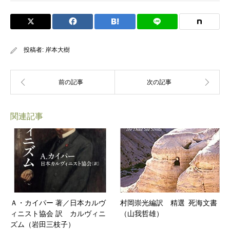
投稿者:
岸本大樹
関連記事
Ａ・カイパー 著／日本カルヴ
村岡崇光編訳 精選 死海文書
ィニスト協会 訳 カルヴィニ
（山我哲雄）
ズム（岩田三枝子）