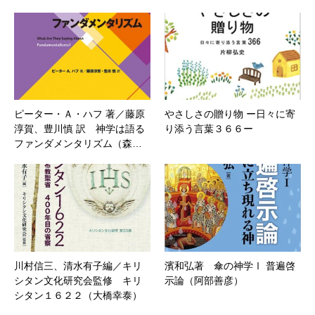
ピーター・Ａ・ハフ 著／藤原
やさしさの贈り物 ー日々に寄
淳賀、豊川慎 訳 神学は語る
り添う言葉３６６ー
ファンダメンタリズム（森…
川村信三、清水有子編／キリ
濱和弘著 傘の神学Ⅰ 普遍啓
シタン文化研究会監修 キリ
示論（阿部善彦）
シタン１６２２（大橋幸泰）