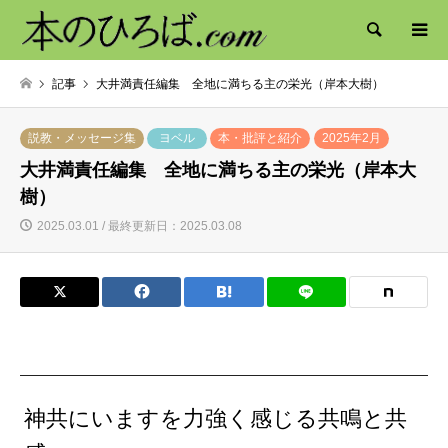
検索
記事
大井満責任編集 全地に満ちる主の栄光（岸本大樹）
説教・メッセージ集
ヨベル
本・批評と紹介
2025年2月
大井満責任編集 全地に満ちる主の栄光（岸本大
樹）
2025.03.01 / 最終更新日：2025.03.08
神共にいますを力強く感じる共鳴と共