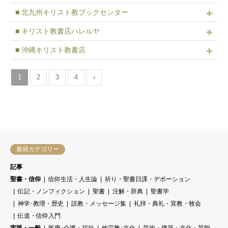
■ 北九州キリスト教ブックセンター
■ キリスト教書店ハレルヤ
■ 沖縄キリスト教書店
1
2
3
4
›
書籍カテゴリー
記事
聖書・信仰
信仰生活・人生論
祈り・聖書日課・デボーション
伝記・ノンフィクション
聖書
注解・辞典
聖書学
神学･教理・歴史
説教・メッセージ集
礼拝・典礼・宣教・牧会
伝道・信仰入門