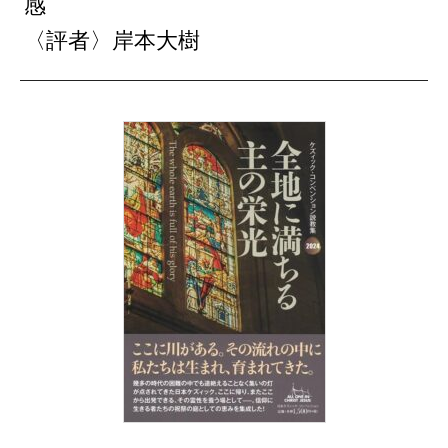
感
〈評者〉岸本大樹