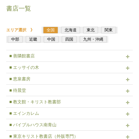
書店一覧
エリア選択 》
全国
北海道
東北
関東
中部
近畿
中国
四国
九州・沖縄
■ 善隣館書店
■ エッサイの木
■ 恵泉書房
■ 待晨堂
■ 教文館・キリスト教書部
■ エインカレム
■ バイブルハウス南青山
■ 東京キリスト教書店（外販専門）