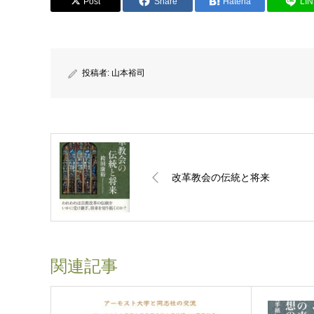
Post
Share
Hatena
LI
投稿者:
山本裕司
改革教会の伝統と将来
関連記事