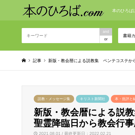
本のひろば
and
書籍
or
記事
新版・教会暦による説教集 ペンテコステか
説教・メッセージ集
キリスト新聞社
本・批評と
新版・教会暦による説
聖霊降臨日から教会行事
2021.08.01 / 最終更新日：2022.02.21