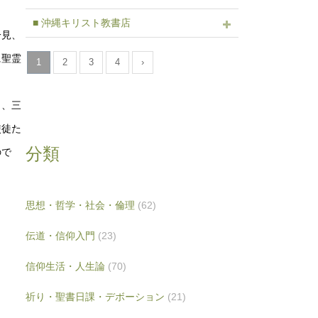
■ 沖縄キリスト教書店
一見、
に聖霊
1
2
3
4
›
き、三
使徒た
分類
ので
思想・哲学・社会・倫理
(62)
伝道・信仰入門
(23)
信仰生活・人生論
(70)
祈り・聖書日課・デボーション
(21)