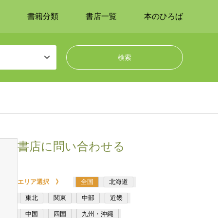
書籍分類
書店一覧
本のひろば
書店に問い合わせる
エリア選択 》
全国
北海道
東北
関東
中部
近畿
中国
四国
九州・沖縄