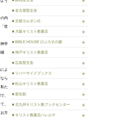
■ 静岡聖文舎
のよう
■ 名古屋聖文舎
その内
■ 京都ヨルダン社
」「世
■ 大阪キリスト教書店
■ BIBLE HOUSE びぶろすの森
学神学
■ 神戸キリスト教書店
が綴
■ 広島聖文舎
禍によ
■ リバーサイドブックス
ばなら
■ 松山キリスト教書店
…私た
■ 新生館
間で、
って、
■ 北九州キリスト教ブックセンター
るお方
■ キリスト教書店ハレルヤ