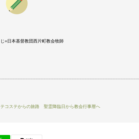
じ=日本基督教団西片町教会牧師
ンテコステからの旅路 聖霊降臨日から教会行事暦へ