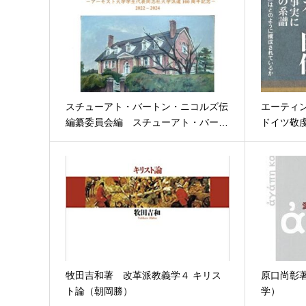
スチューアト・バートン・ニコルズ伝
エーティ
編纂委員会編 スチューアト・バー…
ドイツ敬虔
牧田吉和著 改革派教義学４ キリス
原口尚彰
ト論（朝岡勝）
学）