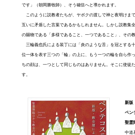
です」（朝岡勝牧師）、そう確信へと導かれます。
このように説教者たちが、ヤボクの渡しで神と夜明けまで
互いに矛盾した言葉であるかもしれません。しかし説教集
の賜物である「多様であること、一つであること」、その
三輪義也氏による装丁には「炎のような舌」を冠とする十
位一体を表す三つの「輪」の上に、もう一つの輪を自ら作
ちの顔は、一つとして同じものはありません。そこに使徒
す。
新版
ペン
聖霊
中道