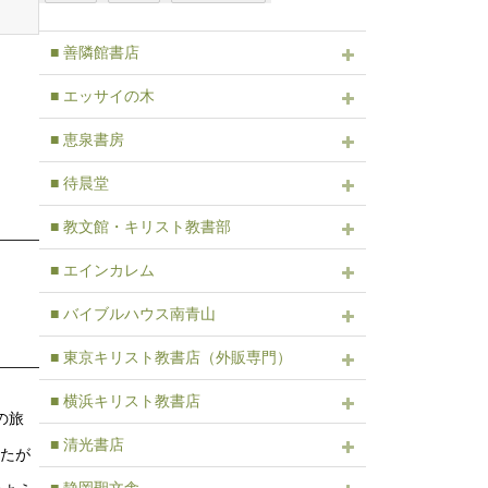
■ 善隣館書店
■ エッサイの木
■ 恵泉書房
■ 待晨堂
■ 教文館・キリスト教書部
■ エインカレム
■ バイブルハウス南青山
■ 東京キリスト教書店（外販専門）
■ 横浜キリスト教書店
の旅
■ 清光書店
したが