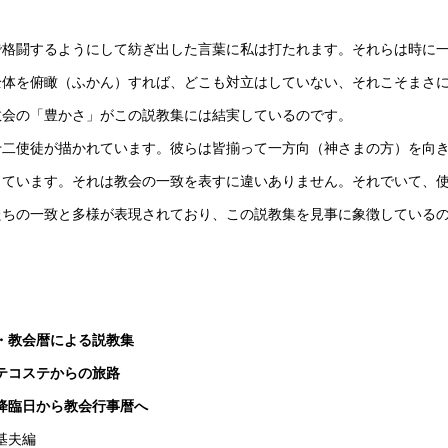
格闘するようにして紡ぎ出した言葉に私は打たれます。それらは時に
全体を俯瞰（ふかん）すれば、どこも対立はしていない、それこそまさ
教会の「豊かさ」がこの説教集には結実しているのです。
二使徒が描かれています。彼らは皆揃って一方向（神さまの方）を向
っています。それは教会の一致を表すに違いありません。それでいて、
たちの一致と多様が表現されており、この説教集を見事に象徴している
・教会暦による説教集
テコステからの旅路
降臨日から教会行事暦へ
基夫編