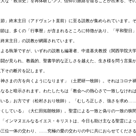
壮大な「救済史」を再体験しつつ、信仰の旅路を辿ることが出来る、そ
節」終末主日（アドヴェント直前）に至る説教が集められています。
期節は、多くの「行事暦」が含まれるところに特徴があり、「平和聖日
「終末主日」の説教が網羅されています。
よる執筆ですが、いずれの説教も編著者、中道基夫教授（関西学院大
格闘が見られ、教義的、聖書学的な正しさを越えた、生き様を問う言葉
以下その断片を記します。
神さまの方を向くようになります」（土肥研一牧師）。それはコロナ
異なると暗示されます。わたしたちは「教会への熱心さで一致しなけれ
用いる」お方です（松村さおり牧師）。「むしろ正しさ、強さを求め…
なくしている」（大仁田拓朗牧師）。聖霊による一致と偽りの一致の狭
し「インマヌエルなるイエス・キリストは、今日も助け主なる聖霊によ
の三位一体の交わり、……究極の愛の交わりの中に共におらせてくださ