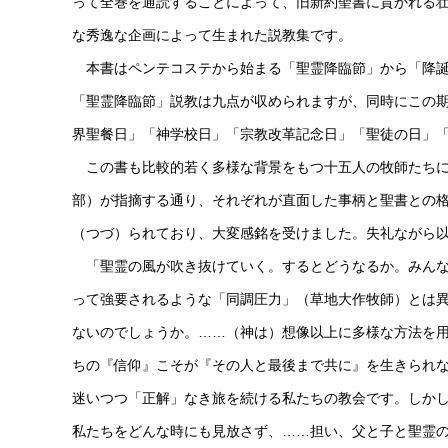
って全巻を通読することによって、旧新約聖書に貫かれる
な秀逸な企画によって生まれた説教集です。
本書はペンテコステから始まる「聖霊降臨節」から「降誕
「聖霊降臨節」説教は九点が収められますが、同時にこの
界聖餐日」「神学校日」「宗教改革記念日」「聖徒の日」
この書も比較的若く多様な背景をもつ十五人の牧師たちに
部）が指摘する通り、それぞれが直面した事柄と聖書との
（つづ）られており、大変感銘を受けました。失礼ながら
「聖霊の風が吹き抜けていく。するとどうなるか。みんな
って強要されるような「同調圧力」（草地大作牧師）とは
ないのでしょうか。……（神は）想像以上に多様な方法を
ちの『信仰』こそが『その人と最後まで共に』を生きられ
迷いつつ「正解」なき旅を続ける私たちの教会です。しか
私たちをどんな時にも見放さず、……担い、父と子と聖霊