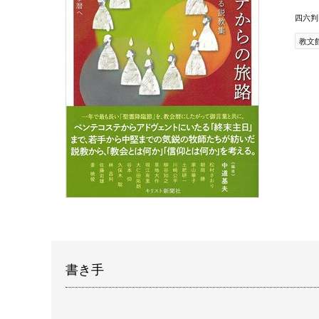
四六判
教文
書き手