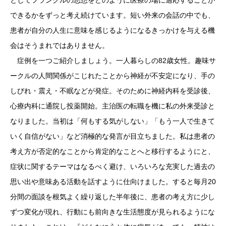
としてフランクルの思想をどのように医療の場に適応することが
できるかをずっと考え続けています。短い外来の会話の中でも、
患者が自分の人生に意味を感じるようになるきっかけを与える機
会はそうまれではありません。
症例を一つご紹介しましょう。一人暮らしの82歳女性。趣味サ
ークルの人間関係がこじれたことから神経が不安定になり、手の
しびれ・震え・不眠などが発症。そのために神経内科を受診後、
心療内科に通院し投薬開始。主治医の転職を機に私の外来受診と
なりました。当初は「何もする気がしない」「もう一人で生きて
いく自信がない」など消極的な発言が目立ちました。私は患者の
考え方が否定的なことから肯定的なことへと移行するようにと、
症状に関するテーマはなるべく避け、いろいろな充実した過去の
思い出や意味ある活動を話すように仕向けました。すると毎月20
分間の面談を根気よく繰り返した半年後に、患者の考え方に少し
ずつ変化が現れ、行動にも前向きな生活態度が見られるようにな