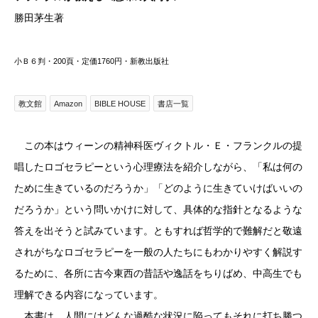
勝田茅生著
小Ｂ６判・200頁・定価1760円・新教出版社
教文館
Amazon
BIBLE HOUSE
書店一覧
この本はウィーンの精神科医ヴィクトル・Ｅ・フランクルの提
唱したロゴセラピーという心理療法を紹介しながら、「私は何の
ために生きているのだろうか」「どのように生きていけばいいの
だろうか」という問いかけに対して、具体的な指針となるような
答えを出そうと試みています。ともすれば哲学的で難解だと敬遠
されがちなロゴセラピーを一般の人たちにもわかりやすく解説す
るために、各所に古今東西の昔話や逸話をちりばめ、中高生でも
理解できる内容になっています。
本書は、人間にはどんな過酷な状況に陥ってもそれに打ち勝つ