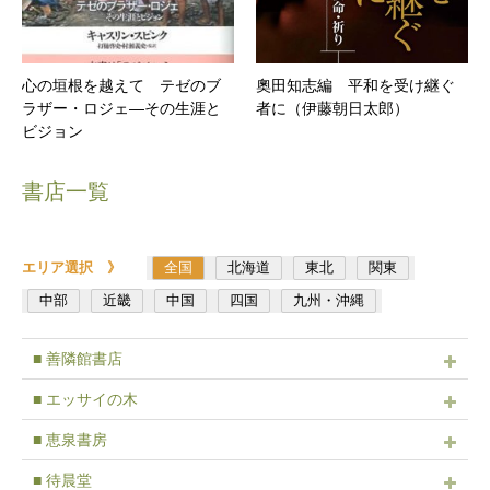
心の垣根を越えて テゼのブ
奧田知志編 平和を受け継ぐ
ラザー・ロジェ―その生涯と
者に（伊藤朝日太郎）
ビジョン
書店一覧
エリア選択 》
全国
北海道
東北
関東
中部
近畿
中国
四国
九州・沖縄
■ 善隣館書店
■ エッサイの木
■ 恵泉書房
■ 待晨堂