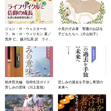
ジョン・Ｈ・ウェスターホ
小見のぞみ著 聖書のお話を
フ、Ｗ・Ｈ・ウィリモン 著／
子どもたちへ（片山知子）
荒井 仁、越川弘英 訳 ライ…
柏木哲夫編 信仰生活ガイド
悲しみの過去を手放し希望の
苦しみの意味（川上直哉）
未来へ