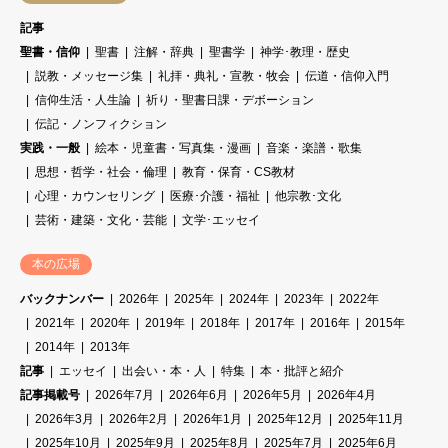
記事
聖書・信仰
聖書
注解・辞典
聖書学
神学･教理・歴史
説教・メッセージ集
礼拝・典礼・宣教・牧会
伝道・信仰入門
信仰生活・人生論
祈り・聖書日課・デボーション
伝記・ノンフィクション
実践・一般
絵本・児童書・写真集・漫画
音楽・楽譜・歌集
思想・哲学・社会・倫理
教育・保育・CS教材
心理・カウンセリング
医療･介護・福祉
他宗教･文化
芸術・建築・文化・芸能
文学･エッセイ
本の広場
バックナンバー
2026年
2025年
2024年
2023年
2022年
2021年
2020年
2019年
2018年
2017年
2016年
2015年
2014年
2013年
記事
エッセイ
出会い・本・人
特集
本・批評と紹介
記事掲載号
2026年7月
2026年6月
2026年5月
2026年4月
2026年3月
2026年2月
2026年1月
2025年12月
2025年11月
2025年10月
2025年9月
2025年8月
2025年7月
2025年6月