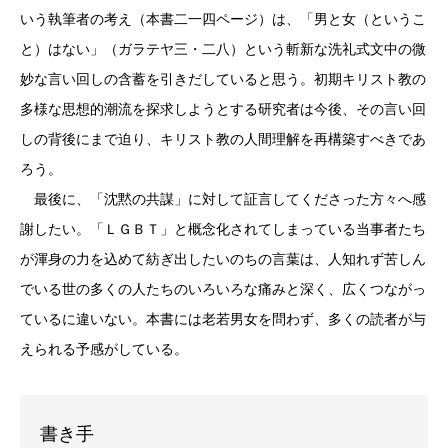
いう執筆者の考え（本書二一四ページ）は、「男と女（というこ
と）はない」（ガラテヤ三・二八）という斬新な洗礼式文中の微
妙な言い回しの含蓄を引きだしていると思う。初期キリスト教の
多様な思想的潮流を探求しようとする研究者は今後、その言い回
しの背後にまで迫り、キリスト教の人間理解を再構築すべきであ
ろう。
最後に、「沈黙の共謀」に対して証言してくださった方々へ感
謝したい。「ＬＧＢＴ」と概念化されてしまっている当事者たち
が渾身の力を込めて紡ぎ出したいのちの言葉は、人知れず苦しん
でいる世の多くの人たちのいろいろな痛みと深く、広くつながっ
ているに違いない。本書には老若男女を問わず、多くの読者が与
えられる予感がしている。
書き手