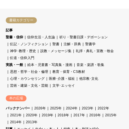
書籍カテゴリー
記事
聖書・信仰
信仰生活・人生論
祈り・聖書日課・デボーション
伝記・ノンフィクション
聖書
注解・辞典
聖書学
神学･教理・歴史
説教・メッセージ集
礼拝・典礼・宣教・牧会
伝道・信仰入門
実践・一般
絵本・児童書・写真集・漫画
音楽・楽譜・歌集
思想・哲学・社会・倫理
教育・保育・CS教材
心理・カウンセリング
医療･介護・福祉
他宗教･文化
芸術・建築・文化・芸能
文学･エッセイ
本の広場
バックナンバー
2026年
2025年
2024年
2023年
2022年
2021年
2020年
2019年
2018年
2017年
2016年
2015年
2014年
2013年