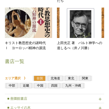
たち
キリスト教思想史の諸時代
上田光正 著 バルト神学への
Ⅰ ヨーロッパ精神の源流
道しるべ（井ノ川勝）
書店一覧
エリア選択 》
全国
北海道
東北
関東
中部
近畿
中国
四国
九州・沖縄
■ 善隣館書店
■ エッサイの木