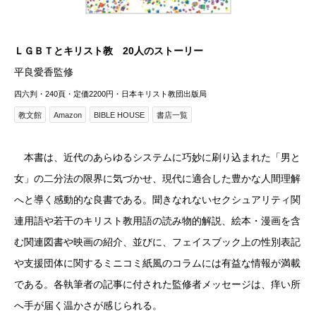
ＬＧＢＴとキリスト教 20人のストーリー
平良愛香監修
四六判・240頁・定価2200円・日本キリスト教団出版局
教文館
Amazon
BIBLE HOUSE
書店一覧
本書は、近代のあらゆるシステムに巧妙に刷り込まれた「男と
女」の二分法の限界に気づかせ、現代に適合した豊かな人間理解
へと導く感動的な良書である。聞きなれないセクシュアリティ関
連用語や若干のキリスト教用語の読み物的解説、絵本・漫画を含
む関連図書や映画の紹介、並びに、フェイスブック上の性別表記
や支援団体に関するミニコミ紙風のコラムには有益な情報が満載
である。各執筆者の記事に付された監修者メッセージは、痒い所
へ手が届く温かさが感じられる。