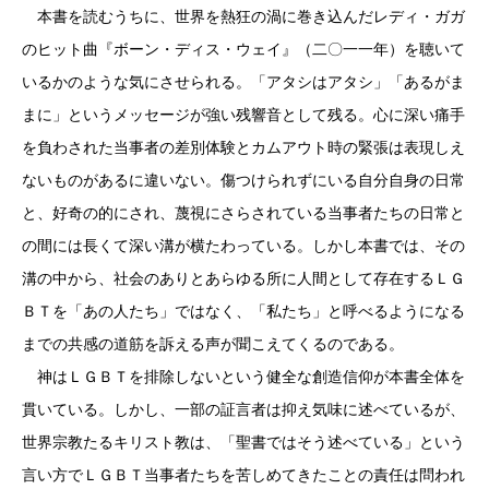
本書を読むうちに、世界を熱狂の渦に巻き込んだレディ・ガガ
のヒット曲『ボーン・ディス・ウェイ』（二〇一一年）を聴いて
いるかのような気にさせられる。「アタシはアタシ」「あるがま
まに」というメッセージが強い残響音として残る。心に深い痛手
を負わされた当事者の差別体験とカムアウト時の緊張は表現しえ
ないものがあるに違いない。傷つけられずにいる自分自身の日常
と、好奇の的にされ、蔑視にさらされている当事者たちの日常と
の間には長くて深い溝が横たわっている。しかし本書では、その
溝の中から、社会のありとあらゆる所に人間として存在するＬＧ
ＢＴを「あの人たち」ではなく、「私たち」と呼べるようになる
までの共感の道筋を訴える声が聞こえてくるのである。
神はＬＧＢＴを排除しないという健全な創造信仰が本書全体を
貫いている。しかし、一部の証言者は抑え気味に述べているが、
世界宗教たるキリスト教は、「聖書ではそう述べている」という
言い方でＬＧＢＴ当事者たちを苦しめてきたことの責任は問われ