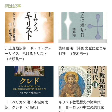
関連記事
川上直哉訳著 Ｐ・Ｔ・フォ
柴崎聰 著 詩集 文脈に立つ短
ーサイス 活けるキリスト
剣符 （並木浩一）
（大頭眞一）
Ｊ・ペリカン 著／本城仰太
キリスト教思想史の諸時代
訳 クレド（小高毅）
Ⅲ ヨーロッパ中世の思想家