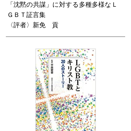
「沈黙の共謀」に対する多種多様なＬ
ＧＢＴ証言集
〈評者〉新免 貢