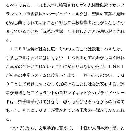
るべきである。一九七八年に暗殺されたゲイ人権活動家でサンフ
ランシスコ市会議員のハーヴェイ・ミルクは、聖書の言葉の意味
がねじ曲げられていることに対して宗教指導者たちが音なしのか
まえでいることを「沈黙の共謀」と非難したことが思い起こされ
る。
ＬＧＢＴ理解が社会に広まりつつあることは歓迎すべきだが、
手放しで喜ぶわけにはいくまい。ＬＧＢＴが主流派から遠く離れ
た異界の存在とされていることに変わりはないからだ。ＬＧＢＴ
が社会の生産システムに役立った上で、「物わかりの良い」ＬＧ
ＢＴとして異界におとなしく居続けることに社会は安心する。評
者が遭遇したアイスランドの首都レイキャビクのプライドパレー
ドは、拍手喝采だけではなく、怒号も浴びせられながらの行進で
あった。そこにＬＧＢＴが置かれている現実の一端がうかがわれ
る。
ついでながら、文献学的に言えば、「中性が人間本来の形」と