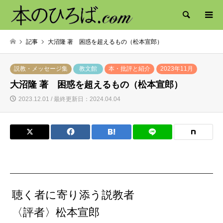
検索
記事
大沼隆 著 困惑を超えるもの（松本宣郎）
説教・メッセージ集
教文館
本・批評と紹介
2023年11月
大沼隆 著 困惑を超えるもの（松本宣郎）
2023.12.01 / 最終更新日：2024.04.04
聴く者に寄り添う説教者
〈評者〉松本宣郎