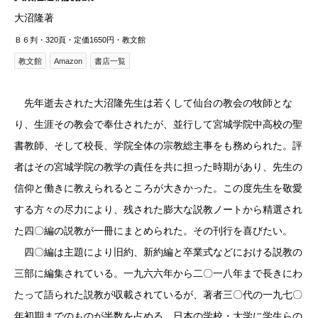
大沼隆著
Ｂ６判・320頁・定価1650円・教文館
教文館
Amazon
書店一覧
先年逝去された大沼隆先生は若くして仙台の教会の牧師とな
り、生涯その教会で奉仕されたが、並行して宮城学院中高校の聖
書教師、そして校長、学院全体の宗教総主事をも務められた。評
者はその宮城学院の教学の責任を共に担った時期があり、先生の
信仰と働きに教えられるところが大きかった。この度先生を敬愛
する方々の尽力により、残された膨大な説教ノートから精選され
た四〇編の説教が一冊にまとめられた。その刊行を喜びたい。
四〇編は主題により旧約、新約編と卒業式などにおける説教の
三部に編集されている。一九六六年から二〇一八年まで長きにわ
たって語られた説教が収載されているが、著者三〇代の一九七〇
年初期までのものが半数を占める。日本の学校・大学に学生らの