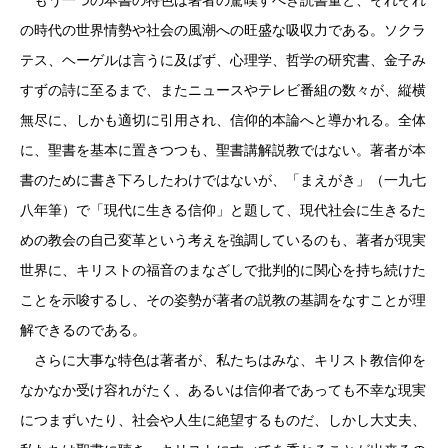
もう一つの本書の特色は著者の驚嘆すべき読書量と、それぞれ
の時代の世界情勢や社会の風潮への旺盛な吸収力である。ソクラ
テス、ヘーゲルは言うに及ばず、心理学、哲学の研究書、金子み
すずの詩に至るまで、またニュースやテレビ番組の数々が、縦横
無尽に、しかも適切に引用され、信仰的本論へと導かれる。全体
に、聖書を基本に置きつつも、聖書講解説教ではない。著者が本
書のために書き下ろしたわけではないが、「まえがき」（一九七
八年筆）で「現代に生きる信仰」と題して、現代社会に生きるた
めの教会の自己変革という考えを強調しているのも、著者が現実
世界に、キリストの福音のまなざしで批判的に関心を持ち続けた
ことを示唆するし、その姿勢が著者の説教の基調をなすことが理
解できるのである。
さらに大事な特色は著者が、私たちはみな、キリスト教信仰を
なかなか受け容れがたく、あるいは信仰者であっても不幸な現実
につまずいたり、社会や人生に絶望するものだ、しかし大丈夫、