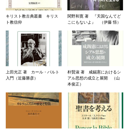
キリスト教古典叢書 キリス
関野和寛 著 『天国なんてど
ト教信仰
こにもないよ』 （伊藤 悟）
上田光正 著 カール・バルト
朴賢淑 著 咸錫憲におけるシ
入門（近藤勝彦）
アル思想の成立と展開 （山
本俊正）