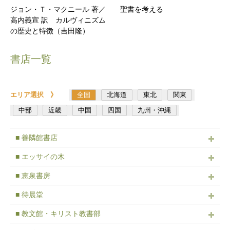
ジョン・Ｔ・マクニール 著／
聖書を考える
高内義宣 訳 カルヴィニズム
の歴史と特徴（吉田隆）
書店一覧
エリア選択 》
全国
北海道
東北
関東
中部
近畿
中国
四国
九州・沖縄
■ 善隣館書店
■ エッサイの木
■ 恵泉書房
■ 待晨堂
■ 教文館・キリスト教書部