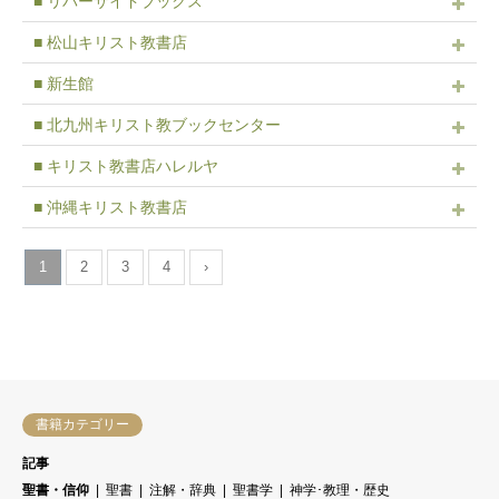
■ リバーサイドブックス
■ 松山キリスト教書店
■ 新生館
■ 北九州キリスト教ブックセンター
■ キリスト教書店ハレルヤ
■ 沖縄キリスト教書店
1
2
3
4
›
書籍カテゴリー
記事
聖書・信仰
聖書
注解・辞典
聖書学
神学･教理・歴史