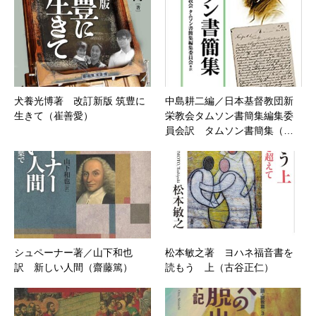
犬養光博著 改訂新版 筑豊に
中島耕二編／日本基督教団新
生きて（崔善愛）
栄教会タムソン書簡集編集委
員会訳 タムソン書簡集（…
シュペーナー著／山下和也
松本敏之著 ヨハネ福音書を
訳 新しい人間（齋藤篤）
読もう 上（古谷正仁）