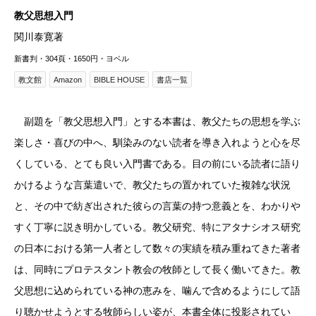
教父思想入門
関川泰寛著
新書判・304頁・1650円・ヨベル
教文館
Amazon
BIBLE HOUSE
書店一覧
副題を「教父思想入門」とする本書は、教父たちの思想を学ぶ
楽しさ・喜びの中へ、馴染みのない読者を導き入れようと心を尽
くしている、とても良い入門書である。目の前にいる読者に語り
かけるような言葉遣いで、教父たちの置かれていた複雑な状況
と、その中で紡ぎ出された彼らの言葉の持つ意義とを、わかりや
すく丁寧に説き明かしている。教父研究、特にアタナシオス研究
の日本における第一人者として数々の実績を積み重ねてきた著者
は、同時にプロテスタント教会の牧師として長く働いてきた。教
父思想に込められている神の恵みを、噛んで含めるようにして語
り聴かせようとする牧師らしい姿が、本書全体に投影されてい