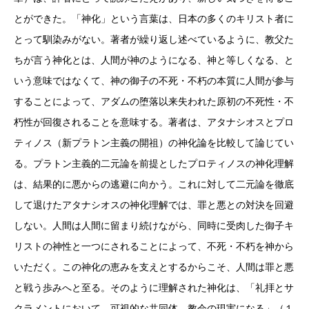
とができた。「神化」という言葉は、日本の多くのキリスト者に
とって馴染みがない。著者が繰り返し述べているように、教父た
ちが言う神化とは、人間が神のようになる、神と等しくなる、と
いう意味ではなくて、神の御子の不死・不朽の本質に人間が参与
することによって、アダムの堕落以来失われた原初の不死性・不
朽性が回復されることを意味する。著者は、アタナシオスとプロ
ティノス（新プラトン主義の開祖）の神化論を比較して論じてい
る。プラトン主義的二元論を前提としたプロティノスの神化理解
は、結果的に悪からの逃避に向かう。これに対して二元論を徹底
して退けたアタナシオスの神化理解では、罪と悪との対決を回避
しない。人間は人間に留まり続けながら、同時に受肉した御子キ
リストの神性と一つにされることによって、不死・不朽を神から
いただく。この神化の恵みを支えとするからこそ、人間は罪と悪
と戦う歩みへと至る。そのように理解された神化は、「礼拝とサ
クラメントにおいて、可視的な共同体、教会の現実になる」（１