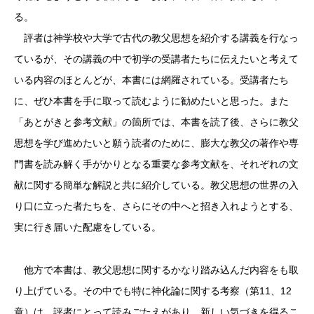
る。
評者は神学校や大学で古代の教父思想を紹介する講義を行なっ
ているが、その講義の中で初学の受講者たちに伝えたいと考えて
いる内容のほとんどが、本書には網羅されている。受講者たち
に、ぜひ本書を手に取って読むように勧めたいと思った。また
「あとがきと参考文献」の箇所では、本書を読了後、さらに教父
思想を学び進めたいと願う読者のために、膨大な教父の著作や専
門書を読み解く手がかりとなる重要な参考文献を、それぞれの文
献に関する簡単な解説と共に紹介している。教父思想の世界の入
り口に立った者たちを、さらにその中へと招き入れようとする、
実に行き届いた配慮をしている。
他方で本書は、教父思想に関するかなり踏み込んだ内容をも取
り上げている。その中でも特に神化論に関する考察（第11、12
章）は、評者にとって読みごたえがあり、新しい気づきを得るこ