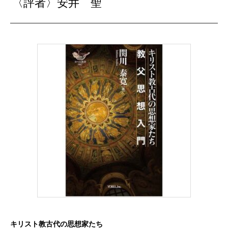
〈評者〉安井 聖
キリスト教古代の思想家たち