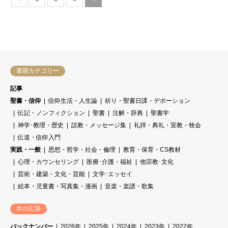
書籍カテゴリー
記事
聖書・信仰
信仰生活・人生論
祈り・聖書日課・デボーション
伝記・ノンフィクション
聖書
注解・辞典
聖書学
神学･教理・歴史
説教・メッセージ集
礼拝・典礼・宣教・牧会
伝道・信仰入門
実践・一般
思想・哲学・社会・倫理
教育・保育・CS教材
心理・カウンセリング
医療･介護・福祉
他宗教･文化
芸術・建築・文化・芸能
文学･エッセイ
絵本・児童書・写真集・漫画
音楽・楽譜・歌集
本の広場
バックナンバー
2026年
2025年
2024年
2023年
2022年