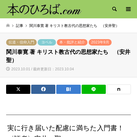
検索
記事
関川泰寛 著 キリスト教古代の思想家たち （安井聖）
伝道・信仰入門
ヨベル
本・批評と紹介
2023年9月
関川泰寛 著 キリスト教古代の思想家たち （安井
聖）
2023.10.01 / 最終更新日：2023.10.04
実に行き届いた配慮に満ちた入門書！