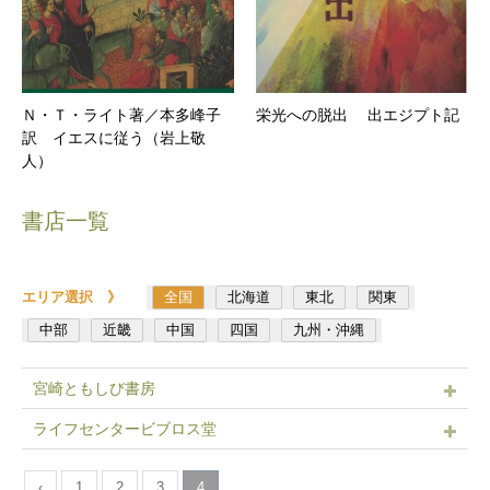
Ｎ・Ｔ・ライト著／本多峰子
栄光への脱出 出エジプト記
訳 イエスに従う（岩上敬
人）
書店一覧
エリア選択 》
全国
北海道
東北
関東
中部
近畿
中国
四国
九州・沖縄
宮崎ともしび書房
ライフセンタービブロス堂
‹
1
2
3
4