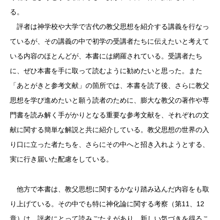
る。
評者は神学校や大学で古代の教父思想を紹介する講義を行なっ
ているが、その講義の中で初学の受講者たちに伝えたいと考えて
いる内容のほとんどが、本書には網羅されている。受講者たち
に、ぜひ本書を手に取って読むように勧めたいと思った。また
「あとがきと参考文献」の箇所では、本書を読了後、さらに教父
思想を学び進めたいと願う読者のために、膨大な教父の著作や専
門書を読み解く手がかりとなる重要な参考文献を、それぞれの文
献に関する簡単な解説と共に紹介している。教父思想の世界の入
り口に立った者たちを、さらにその中へと招き入れようとする、
実に行き届いた配慮をしている。
他方で本書は、教父思想に関するかなり踏み込んだ内容をも取
り上げている。その中でも特に神化論に関する考察（第11、12
章）は、評者にとって読みごたえがあり、新しい気づきを得るこ