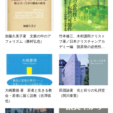
加藤久美子著 文脈の中のア
竹本修三、木村護郎クリスト
フォリズム（勝村弘也）
フ著／日本クリスチャンアカ
デミー編 脱原発の必然性…
大嶋重德 著 若者と生きる教
田淵諭著 光と祈りの礼拝堂
会・若者に届く説教（吉澤慎
（関川泰寛）
也）