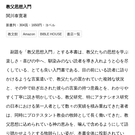
教父思想入門
関川泰寛著
新書判・304頁・1650円・ヨベル
教文館
Amazon
BIBLE HOUSE
書店一覧
副題を「教父思想入門」とする本書は、教父たちの思想を学ぶ
楽しさ・喜びの中へ、馴染みのない読者を導き入れようと心を尽
くしている、とても良い入門書である。目の前にいる読者に語り
かけるような言葉遣いで、教父たちの置かれていた複雑な状況
と、その中で紡ぎ出された彼らの言葉の持つ意義とを、わかりや
すく丁寧に説き明かしている。教父研究、特にアタナシオス研究
の日本における第一人者として数々の実績を積み重ねてきた著者
は、同時にプロテスタント教会の牧師として長く働いてきた。教
父思想に込められている神の恵みを、噛んで含めるようにして語
り聴かせようとする牧師らしい姿が、本書全体に投影されてい