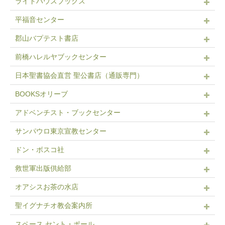
ライトハウスブックス
平福音センター
郡山バプテスト書店
前橋ハレルヤブックセンター
日本聖書協会直営 聖公書店（通販専門）
BOOKSオリーブ
アドベンチスト・ブックセンター
サンパウロ東京宣教センター
ドン・ボスコ社
救世軍出版供給部
オアシスお茶の水店
聖イグナチオ教会案内所
スペース セント・ポール