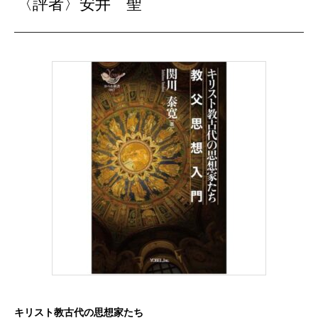
〈評者〉安井 聖
キリスト教古代の思想家たち