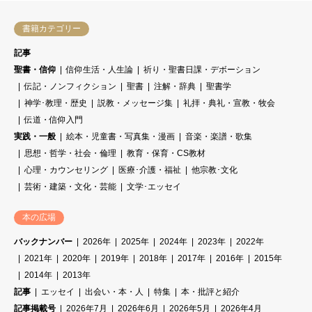
書籍カテゴリー
記事
聖書・信仰
信仰生活・人生論
祈り・聖書日課・デボーション
伝記・ノンフィクション
聖書
注解・辞典
聖書学
神学･教理・歴史
説教・メッセージ集
礼拝・典礼・宣教・牧会
伝道・信仰入門
実践・一般
絵本・児童書・写真集・漫画
音楽・楽譜・歌集
思想・哲学・社会・倫理
教育・保育・CS教材
心理・カウンセリング
医療･介護・福祉
他宗教･文化
芸術・建築・文化・芸能
文学･エッセイ
本の広場
バックナンバー
2026年
2025年
2024年
2023年
2022年
2021年
2020年
2019年
2018年
2017年
2016年
2015年
2014年
2013年
記事
エッセイ
出会い・本・人
特集
本・批評と紹介
記事掲載号
2026年7月
2026年6月
2026年5月
2026年4月