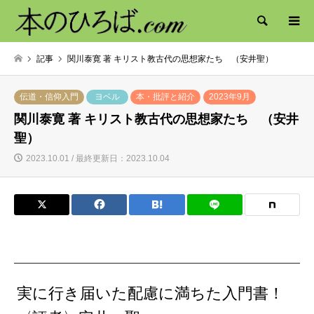
検索
記事
関川泰寛 著 キリスト教古代の思想家たち （安井聖）
伝道・信仰入門
ヨベル
本・批評と紹介
2023年9月
関川泰寛 著 キリスト教古代の思想家たち （安井
聖）
2023.10.01 / 最終更新日：2023.10.04
実に行き届いた配慮に満ちた入門書！