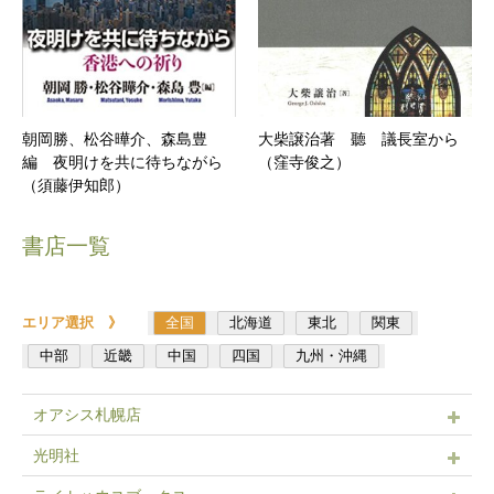
朝岡勝、松谷曄介、森島豊
大柴譲治著 聽 議長室から
編 夜明けを共に待ちながら
（窪寺俊之）
（須藤伊知郎）
書店一覧
エリア選択 》
全国
北海道
東北
関東
中部
近畿
中国
四国
九州・沖縄
オアシス札幌店
光明社