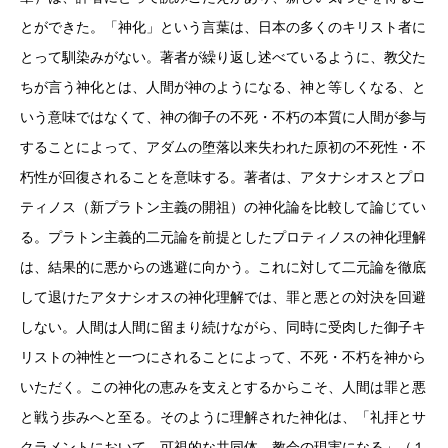
とができた。「神化」という言葉は、日本の多くのキリスト者に
とって馴染みがない。著者が繰り返し述べているように、教父た
ちが言う神化とは、人間が神のようになる、神と等しくなる、と
いう意味ではなくて、神の御子の不死・不朽の本質に人間が参与
することによって、アダムの堕落以来失われた原初の不死性・不
朽性が回復されることを意味する。著者は、アタナシオスとプロ
ティノス（新プラトン主義の開祖）の神化論を比較して論じてい
る。プラトン主義的二元論を前提としたプロティノスの神化理解
は、結果的に悪からの逃避に向かう。これに対して二元論を徹底
して退けたアタナシオスの神化理解では、罪と悪との対決を回避
しない。人間は人間に留まり続けながら、同時に受肉した御子キ
リストの神性と一つにされることによって、不死・不朽を神から
いただく。この神化の恵みを支えとするからこそ、人間は罪と悪
と戦う歩みへと至る。そのように理解された神化は、「礼拝とサ
クラメントにおいて、可視的な共同体、教会の現実になる」（１