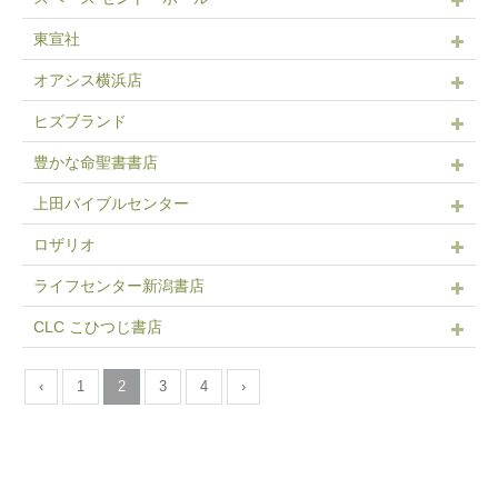
東宣社
オアシス横浜店
ヒズブランド
豊かな命聖書書店
上田バイブルセンター
ロザリオ
ライフセンター新潟書店
CLC こひつじ書店
‹
1
2
3
4
›