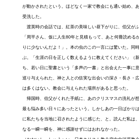
が動かされたという。ほどなく一家で教会にも通い始め、
受洗した。
渡英時の会話では、紅茶の美味しい昼下がりに、伯父がふ
「周平さん、仮に人生80年と見積もって、あと何冊読める
りに少ないんだよ！」。本の虫のこの一言には驚いた。同時
ぶ。「生涯の日を正しく数えるように教えてください」（
ち、若い日に聖書という「多声の一書」と出会えた一事に
巡り与えられた、神と人との信実な出会いの深さ・長さ・
は多くはない。教会に与えられた場所があると思った。
帰国時、伯父がくれた手紙に、あのクリスマスの洗礼が想
最も悩み多い日々にあったという。しかしあの一日ばかり
に私たちを当地に召されたように感じた、と。読んだ私は
なる一瞬一瞬を、神に感謝せずにはおれなかった。