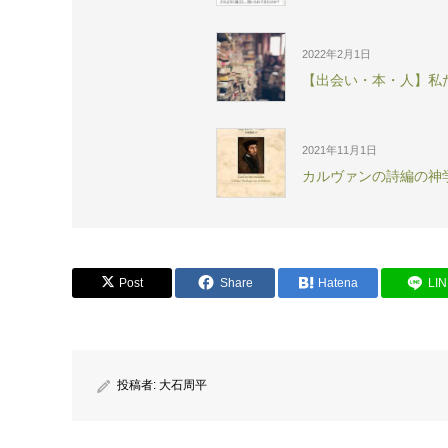
2022年2月1日
【出会い・本・人】私
2021年11月1日
カルヴァンの詩編の神
Post
Share
Hatena
LI
投稿者:
大石周平