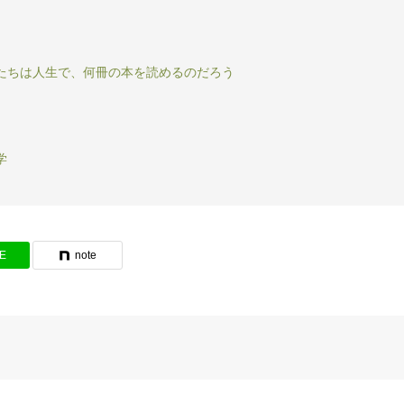
たちは人生で、何冊の本を読めるのだろう
学
NE
note