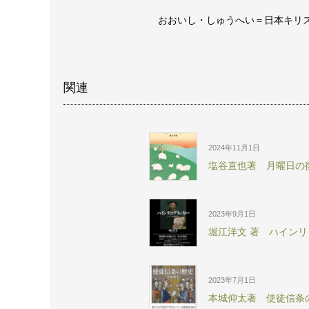
おおいし・しゅうへい＝日本キリ
関連
2024年11月1日
塩谷直也著 月曜日の
2023年9月1日
堀江洋文 著 ハイン
2023年7月1日
本城仰太著 使徒信条