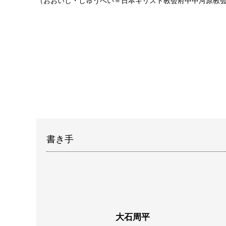
（おおいし・しゅうへい＝日本キリスト教会府中中河原教
書き手
大石周平