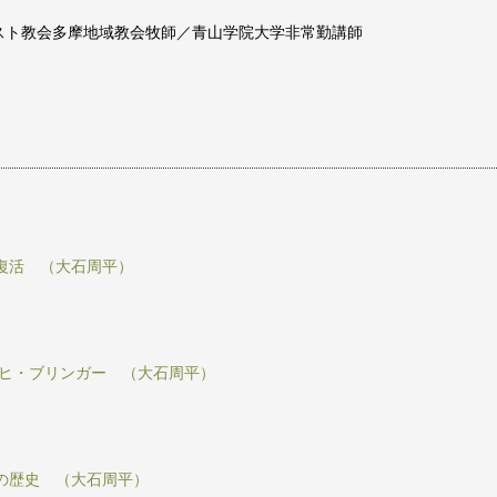
スト教会多摩地域教会牧師／青山学院大学非常勤講師
復活 （大石周平）
リヒ・ブリンガー （大石周平）
の歴史 （大石周平）