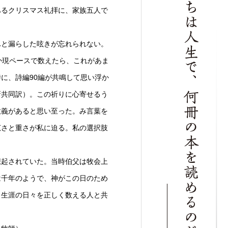
あるクリスマス礼拝に、家族五人で
と漏らした呟きが忘れられない。
か現ペースで数えたら、これがあま
に、詩編90編が共鳴して思い浮か
新共同訳）。この祈りに心寄せるう
意義があると思い至った。み言葉を
広さと重さが私に迫る。私の選択肢
起されていた。当時伯父は牧会上
は千年のようで、神がこの日のため
、生涯の日々を正しく数える人と共