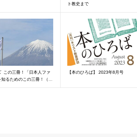
ト教史まで
ズ この三冊！「日本人ファ
【本のひろば】 2023年8月号
を知るためのこの三冊！（…