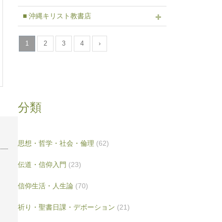
■ 沖縄キリスト教書店
1
2
3
4
›
分類
思想・哲学・社会・倫理
(62)
伝道・信仰入門
(23)
信仰生活・人生論
(70)
祈り・聖書日課・デボーション
(21)