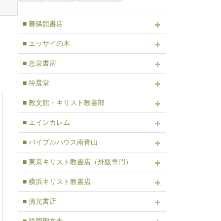
■ 善隣館書店
■ エッサイの木
■ 恵泉書房
■ 待晨堂
■ 教文館・キリスト教書部
■ エインカレム
■ バイブルハウス南青山
■ 東京キリスト教書店（外販専門）
■ 横浜キリスト教書店
■ 清光書店