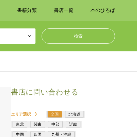
書籍分類
書店一覧
本のひろば
書店に問い合わせる
エリア選択 》
全国
北海道
東北
関東
中部
近畿
中国
四国
九州・沖縄