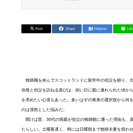
Post
Share
Hatena
LI
牧師職を休んでスコットランドに留学中の伯父を頼り、大
伯母と伯父を訪ねる喜びは、幼い日に親に連れられた頃か
を求めたい心境もあった。多いはずの将来の選択肢から何
のは漠然とした悩みだ。
聞けば昔、30代の両親が伯父の牧師館に通った理由も、
たらしい。土曜夜遅く、時には日曜朝まで牧師夫妻を煩わ