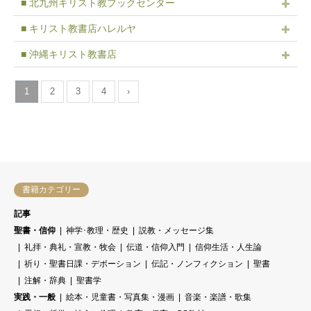
■ 北九州キリスト教ブックセンター
■ キリスト教書店ハレルヤ
■ 沖縄キリスト教書店
1
2
3
4
›
書籍カテゴリー
記事
聖書・信仰
神学･教理・歴史
説教・メッセージ集
礼拝・典礼・宣教・牧会
伝道・信仰入門
信仰生活・人生論
祈り・聖書日課・デボーション
伝記・ノンフィクション
聖書
注解・辞典
聖書学
実践・一般
絵本・児童書・写真集・漫画
音楽・楽譜・歌集