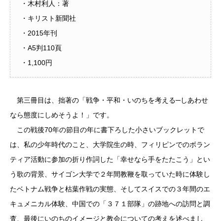
・木村利人：著
・キリスト新聞社
・2015年刊
・A5判110頁
・1,100円
第三冊目は、拙著の「戦争・平和・いのちを考える─しあわせ
なら態度にしめそうよ！」です。
この戦後70年の節目の年に書下ろした小さいブックレットで
は、私の少年時代のこと、大学院生の時、フィリピンでのボラン
ティア活動に参加の折り作詞した「幸せなら手をたたこう」とい
う歌の背景、サイゴン大学で２年間教鞭を取っていた時に体験し
たベトナム戦争と枯葉作戦の実態、そしてスイスでの３年間のエ
キュメニカル体験、中国での「３７１部隊」の跡地への訪問と調
査、最後にいのちのイメージと教会についての考えを述べまし