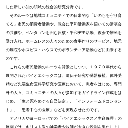
した新しい知の領域の総合的研究分野です。
そのルーツは地域コミュニティでの日常的な「いのちを守り育
てる」市民の消費者活動や、教会に平和活動家を招いての講演会
の共催や、ペンタゴンを囲む反核・平和デモ活動、教会で難民を
受け入れ、ホームレスの人々のための食事作りのサービス、地元
の病院やホスピス・ハウスでのボランティア活動などに由来する
のです。
これらの市民活動のルーツを背景としつつ、１９７０年代から
展開されたバイオエシックスは、遺伝子研究や臓器移植、体外受
精など先端生命医科学研究や医療において、患者をはじめ、専門
外の人々、コミュニティの人々が参加するガイドライン作成をは
じめ、「生と死をめぐる自己決定」、「インフォームドコンセン
ト」、「患者中心の医療」などを実現させたのです。
アメリカやヨーロッパでの「バイオエシックス／生命倫理」の
展開では、キリスト教の神学者や牧師が大きな役割を果たしまし