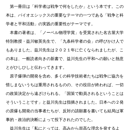
第一冊目は「科学者は戦争で何をしたか」という本です。この
本は、バイオエシックスの重要なテーマの一つである「戦争と科
学者と平和活動」の実践の重要性がテーマです。
本書の著者は、「ノーベル物理学賞」を受賞された名古屋大学
特別教授・益川敏英先生で、「九条科学者の会」の呼びかけ人で
もありました。益川先生は２０２１年に亡くなられましたが、こ
の本は、一般読者向きの新書で、益川先生の平和への願いと熱意
とがひしひしと伝わってきます。
原子爆弾の開発を含め、多くの科学技術者たちは戦争に協力を
惜しまないうちは重用されるものの、その役目が終われば、一切
の政策決定から遠ざけられる。「国策で動員されるということは
そういうことです」と益川先生は指摘されました。日本への２発
の原爆も開発の当事者たちが、反対の請願書を書いても結局は軍
事的・政治的決断によって投下されたのでした。
益川先生は「私にとっては、高みから崇高な理念を発するよ