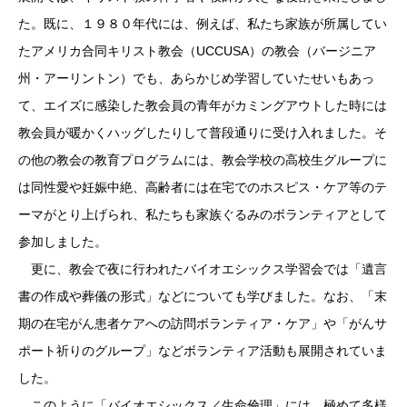
た。既に、１９８０年代には、例えば、私たち家族が所属してい
たアメリカ合同キリスト教会（UCCUSA）の教会（バージニア
州・アーリントン）でも、あらかじめ学習していたせいもあっ
て、エイズに感染した教会員の青年がカミングアウトした時には
教会員が暖かくハッグしたりして普段通りに受け入れました。そ
の他の教会の教育プログラムには、教会学校の高校生グループに
は同性愛や妊娠中絶、高齢者には在宅でのホスピス・ケア等のテ
ーマがとり上げられ、私たちも家族ぐるみのボランティアとして
参加しました。
更に、教会で夜に行われたバイオエシックス学習会では「遺言
書の作成や葬儀の形式」などについても学びました。なお、「末
期の在宅がん患者ケアへの訪問ボランティア・ケア」や「がんサ
ポート祈りのグループ」などボランティア活動も展開されていま
した。
このように「バイオエシックス／生命倫理」には、極めて多様