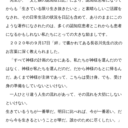
先生が、「父と娘の認知症日記」により、認知症患者になって
からも「生きている限り生き抜きたいと」と素晴らしいご活躍を
なされ、その日常生活の状況を日記も含めて、ありのままにこの
ような著作になされたのは、多くの認知症患者とこれからも患者
になるかもしれない私たちにとっての大きな励ましです。
２０２０年の９月17日「絆」で書かれてある長谷川先生の次の
お言葉に深く教えられました。
「すべて神様の計画のなかにある。私たちが神様を選んだので
はなく、神様が私たちを選んだのだ。だから神様のもとに帰るん
だ。あくまで神様が主体であって、こちらは受け身。でも、受け
身の準備をしていないといけない。
一人ひとり違う人生の流れがあって、その流れを大切にしない
といけない。
生きているうちが一番華だ。明日に比べれば、今が一番若い。だ
から今を生きるということが華だ。誰かのために尽くしたい。」