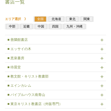
書店一覧
エリア選択 》
全国
北海道
東北
関東
中部
近畿
中国
四国
九州・沖縄
■ 善隣館書店
■ エッサイの木
■ 恵泉書房
■ 待晨堂
■ 教文館・キリスト教書部
■ エインカレム
■ バイブルハウス南青山
■ 東京キリスト教書店（外販専門）