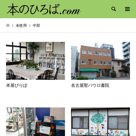
検索
未使用
中部
本屋ぴりぽ
名古屋聖パウロ書院