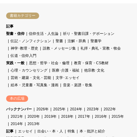
書籍カテゴリー
記事
聖書・信仰
信仰生活・人生論
祈り・聖書日課・デボーション
伝記・ノンフィクション
聖書
注解・辞典
聖書学
神学･教理・歴史
説教・メッセージ集
礼拝・典礼・宣教・牧会
伝道・信仰入門
実践・一般
思想・哲学・社会・倫理
教育・保育・CS教材
心理・カウンセリング
医療･介護・福祉
他宗教･文化
芸術・建築・文化・芸能
文学･エッセイ
絵本・児童書・写真集・漫画
音楽・楽譜・歌集
本の広場
バックナンバー
2026年
2025年
2024年
2023年
2022年
2021年
2020年
2019年
2018年
2017年
2016年
2015年
2014年
2013年
記事
エッセイ
出会い・本・人
特集
本・批評と紹介