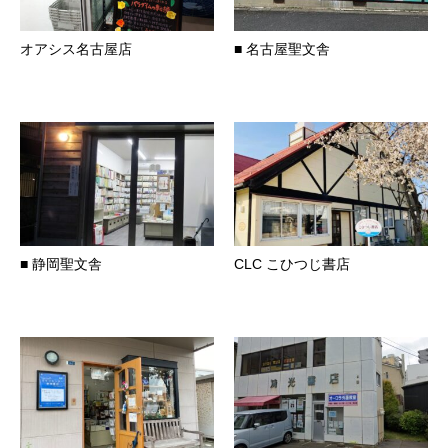
オアシス名古屋店
■ 名古屋聖文舎
■ 静岡聖文舎
CLC こひつじ書店