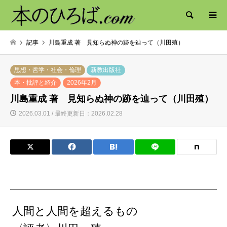
検索
記事
川島重成 著 見知らぬ神の跡を辿って（川田殖）
思想・哲学・社会・倫理
新教出版社
本・批評と紹介
2026年2月
川島重成 著 見知らぬ神の跡を辿って（川田殖）
2026.03.01 / 最終更新日：2026.02.28
人間と人間を超えるもの