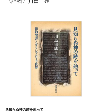
〈評者〉川田 殖
見知らぬ神の跡を辿って