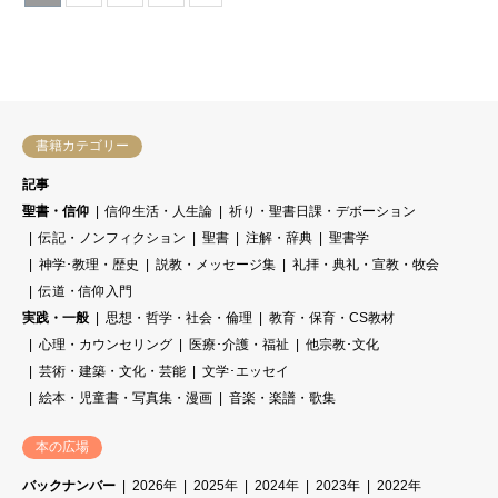
書籍カテゴリー
記事
聖書・信仰
信仰生活・人生論
祈り・聖書日課・デボーション
伝記・ノンフィクション
聖書
注解・辞典
聖書学
神学･教理・歴史
説教・メッセージ集
礼拝・典礼・宣教・牧会
伝道・信仰入門
実践・一般
思想・哲学・社会・倫理
教育・保育・CS教材
心理・カウンセリング
医療･介護・福祉
他宗教･文化
芸術・建築・文化・芸能
文学･エッセイ
絵本・児童書・写真集・漫画
音楽・楽譜・歌集
本の広場
バックナンバー
2026年
2025年
2024年
2023年
2022年