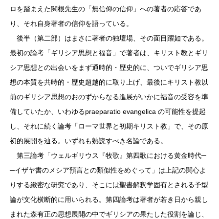
ロを踏まえた関根先生の「無信仰の信仰」への著者の応答であ
り、それ自身著者の信仰を語っている。
後半（第二部）はまさに著者の独壇場、その面目躍如である。
最初の論考「ギリシア思想と福音」で著者は、キリスト教とギリ
シア思想との出会いをまず通時的・歴史的に、ついでギリシア思
想の本質を共時的・歴史超越的に取り上げ、最後にキリスト教以
前のギリシア思想のおのずからなる進展がいかに福音の受容を準
備していたか、いわゆるpraeparatio evangelica の可能性を提起
し、それに続く論考「ローマ世界と初期キリスト教」で、その原
初的展開を辿る。いずれも熟読すべき名論である。
第三論考「ウェルギリウス『牧歌』第四歌における黄金時代─
─イザヤ書のメシア預言との類似性をめぐって」は上記の関心よ
りする緻密な研究であり、そこには聖書解釈学固有とされる予型
論が文化横断的に用いられる。第四論考は著者が若き日から親し
まれた森有正の思想展開の中でギリシアの果たした役割を論じ、