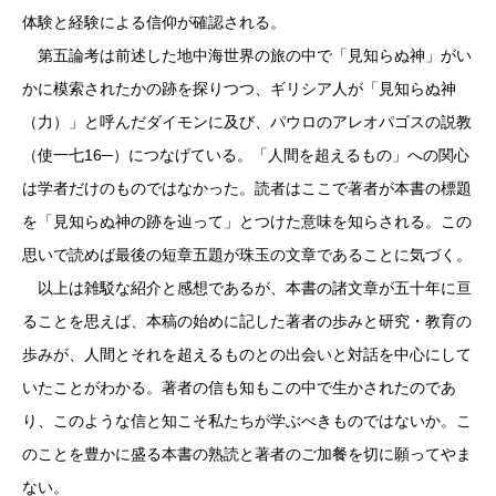
体験と経験による信仰が確認される。
第五論考は前述した地中海世界の旅の中で「見知らぬ神」がい
かに模索されたかの跡を探りつつ、ギリシア人が「見知らぬ神
（力）」と呼んだダイモンに及び、パウロのアレオパゴスの説教
（使一七16─）につなげている。「人間を超えるもの」への関心
は学者だけのものではなかった。読者はここで著者が本書の標題
を「見知らぬ神の跡を辿って」とつけた意味を知らされる。この
思いで読めば最後の短章五題が珠玉の文章であることに気づく。
以上は雑駁な紹介と感想であるが、本書の諸文章が五十年に亘
ることを思えば、本稿の始めに記した著者の歩みと研究・教育の
歩みが、人間とそれを超えるものとの出会いと対話を中心にして
いたことがわかる。著者の信も知もこの中で生かされたのであ
り、このような信と知こそ私たちが学ぶべきものではないか。こ
のことを豊かに盛る本書の熟読と著者のご加餐を切に願ってやま
ない。