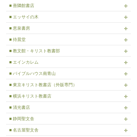
■ 善隣館書店
■ エッサイの木
■ 恵泉書房
■ 待晨堂
■ 教文館・キリスト教書部
■ エインカレム
■ バイブルハウス南青山
■ 東京キリスト教書店（外販専門）
■ 横浜キリスト教書店
■ 清光書店
■ 静岡聖文舎
■ 名古屋聖文舎