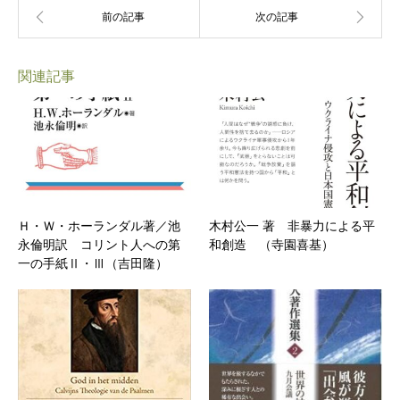
関連記事
Ｈ・Ｗ・ホーランダル著／池
木村公一 著 非暴力による平
永倫明訳 コリント人への第
和創造 （寺園喜基）
一の手紙Ⅱ・Ⅲ（吉田隆）