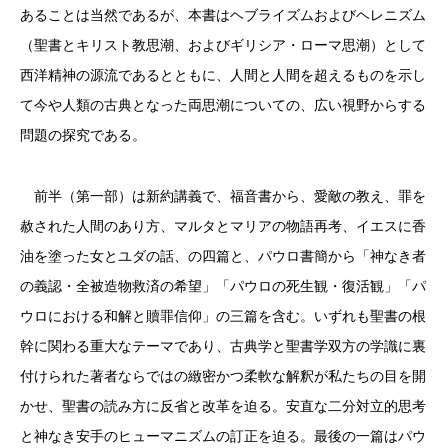
あることは当然であるが、本書はヘブライズムおよびヘレニズム
（聖書とキリスト教思潮、およびギリシア・ローマ思潮）として
西洋精神の源流であるとともに、人間と人間を超えるものを示し
て今や人類の古典となった両思潮についての、広い視野からする
問題の探究である。
前半（第一部）は新約講義で、福音書から、愛敵の教え、罪を
赦された人間のあり方、マルタとマリアの物語再考、イエスに香
油を塗った女とユダの話、の四篇と、パウロ書簡から「神なき者
の義認・全被造物救済の希望」「パウロの死生観・復活観」「パ
ウロにおける和解と贖罪信仰」の三篇を含む。いずれも聖書の根
幹に関わる重大なテーマであり、古典学と聖書学双方の学識に裏
付けられた著者ならではの緻密かつ柔軟な解釈が私たちの目を開
かせ、聖書の読み方に反省と改革を迫る。安直な二分対立的思考
と神なき安手のヒューマニズムの訂正を迫る。最後の一篇はパウ