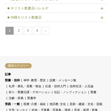
■ キリスト教書店ハレルヤ
■ 沖縄キリスト教書店
1
2
3
4
›
書籍カテゴリー
記事
聖書・信仰
神学･教理・歴史
説教・メッセージ集
礼拝・典礼・宣教・牧会
伝道・信仰入門
信仰生活・人生論
祈り・聖書日課・デボーション
伝記・ノンフィクション
聖書
注解・辞典
聖書学
実践・一般
医療･介護・福祉
他宗教･文化
芸術・建築・文化・芸能
文学･エッセイ
絵本・児童書・写真集・漫画
音楽・楽譜・歌集