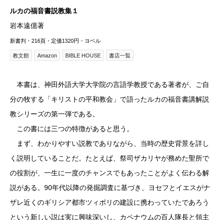
ルカの福音書説教集１
岩本遠億著
新書判・216頁・定価1320円・ヨベル
教文館
Amazon
BIBLE HOUSE
書店一覧
本書は、神田外語大学大学院の言語学教授である著者が、ご自
分の牧する「キリストの平和教会」で語ったルカの福音書講解説
教シリーズの第一弾である。
この書には三つの特徴があると思う。
まず、わかりやすい説教でありながら、当時の歴史背景を詳し
く説明していることだ。たとえば、祭司ザカリヤが務めた聖所で
の役割が、一生に一度のチャンスでもあったことがよく伝わる解
説がある。90年代以降の発掘調査に基づき、ヨセフとイエスがナ
ザレ近くのギリシア都市ツィポリの建設に携わっていたであろう
という新しい説は実に興味深いし、カペナウムの百人隊長と領主