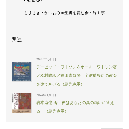
しまさき・かつおみ＝聖書を読む会・総主事
関連
2025年3月1日
デービッド・ワトソン＆ポール・ワトソン著
／松村隆訳／福田崇監修 全信徒祭司の教会
を建てあげる（島先克臣）
2024年1月1日
岩本遠億 著 神はあなたの真の願いに答え
る （島先克臣）