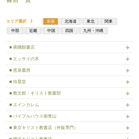
エリア選択 》
全国
北海道
東北
関東
中部
近畿
中国
四国
九州・沖縄
■ 善隣館書店
■ エッサイの木
■ 恵泉書房
■ 待晨堂
■ 教文館・キリスト教書部
■ エインカレム
■ バイブルハウス南青山
■ 東京キリスト教書店（外販専門）
■ 横浜キリスト教書店