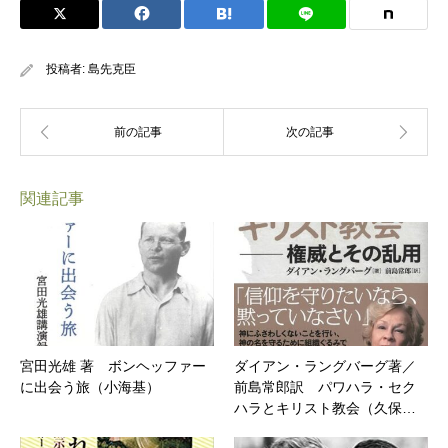
投稿者:
島先克臣
関連記事
宮田光雄 著 ボンヘッファー
ダイアン・ラングバーグ著／
に出会う旅（小海基）
前島常郎訳 パワハラ・セク
ハラとキリスト教会（久保…