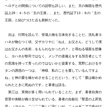
ヘロデとの関係についての説明も詳しい。また、天の御国を歴代
誌上28：４-５の「主の王座」、また、歴代誌下13：８の「主の
王国」と結びつけた点も新鮮だった。
次は、行間を読んで、登場人物を立体化することだ。洗礼者ヨ
ハネが物心つく頃、父ザカリヤに「ねえ、お父さん。どうして僕
はお父さんの名前…をもらわなかったの？」と尋ねる場面を想像
し、ヨハネが祭司ではなく、メシアの道備えをする預言者として
の意識を持って育ったのではないかと提案する。荒野におけるサ
タンの誘惑の一つは、「神様、私のことを愛しているんですよ
ね」と神の愛を確かめさせることだという。そして「愛は確かめ
られたときに死ぬのです」と著者は語る。
第三は、実例が多く用いられていることだ。まず、著者自身の
背景や体験が織り交ぜられている。著者の自叙伝『聖霊の上昇気
流』（ヨベル、二〇二二年）に詳しいが、ニューギニアで命がけ