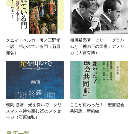
クニィ・ベルガー著／三野孝
相川裕亮著 ビリー・グラハ
一訳 開かれている門（石原
ムと「神の下の国家」アメリ
知弘）
カ（大宮有博）
朝岡 勝著 光を仰いで クリ
ここが変わった！「聖書協会
スマスを待ち望む25のメッセ
共同訳」新約編
ージ（石原知弘）
書店一覧