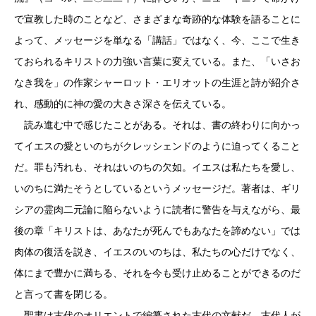
で宣教した時のことなど、さまざまな奇跡的な体験を語ることに
よって、メッセージを単なる「講話」ではなく、今、ここで生き
ておられるキリストの力強い言葉に変えている。また、「いさお
なき我を」の作家シャーロット・エリオットの生涯と詩が紹介さ
れ、感動的に神の愛の大きさ深さを伝えている。
読み進む中で感じたことがある。それは、書の終わりに向かっ
てイエスの愛といのちがクレッシェンドのように迫ってくること
だ。罪も汚れも、それはいのちの欠如。イエスは私たちを愛し、
いのちに満たそうとしているというメッセージだ。著者は、ギリ
シアの霊肉二元論に陥らないように読者に警告を与えながら、最
後の章「キリストは、あなたが死んでもあなたを諦めない」では
肉体の復活を説き、イエスのいのちは、私たちの心だけでなく、
体にまで豊かに満ちる、それを今も受け止めることができるのだ
と言って書を閉じる。
聖書は古代のオリエントで編纂された古代の文献だ。古代人が