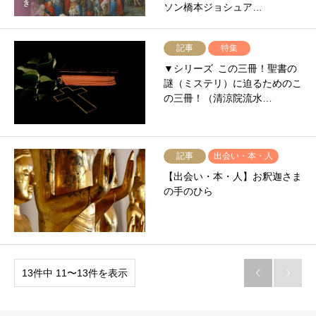
ソン橋本ジョシュア…
記事
特集
▼シリーズ この三冊！聖書の
謎（ミステリ）に迫るためのこ
の三冊！（清涼院流水…
記事
出会い・本・人
【出会い・本・人】お釈迦さま
の手のひら
13件中 11〜13件を表示

