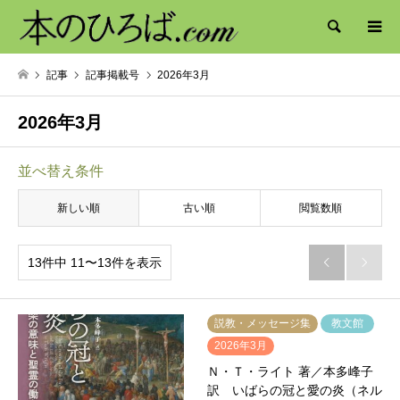
検索
記事
記事掲載号
2026年3月
2026年3月
並べ替え条件
新しい順
古い順
閲覧数順
13件中 11〜13件を表示


説教・メッセージ集
教文館
2026年3月
Ｎ・Ｔ・ライト 著／本多峰子
訳 いばらの冠と愛の炎（ネル