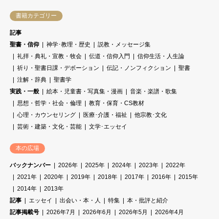
書籍カテゴリー
記事
聖書・信仰
神学･教理・歴史
説教・メッセージ集
礼拝・典礼・宣教・牧会
伝道・信仰入門
信仰生活・人生論
祈り・聖書日課・デボーション
伝記・ノンフィクション
聖書
注解・辞典
聖書学
実践・一般
絵本・児童書・写真集・漫画
音楽・楽譜・歌集
思想・哲学・社会・倫理
教育・保育・CS教材
心理・カウンセリング
医療･介護・福祉
他宗教･文化
芸術・建築・文化・芸能
文学･エッセイ
本の広場
バックナンバー
2026年
2025年
2024年
2023年
2022年
2021年
2020年
2019年
2018年
2017年
2016年
2015年
2014年
2013年
記事
エッセイ
出会い・本・人
特集
本・批評と紹介
記事掲載号
2026年7月
2026年6月
2026年5月
2026年4月