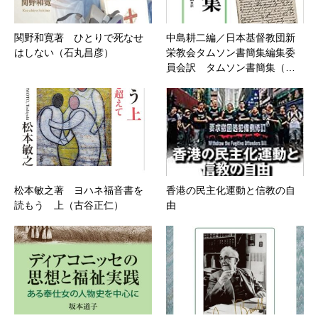
関野和寛著 ひとりで死なせ
中島耕二編／日本基督教団新
はしない（石丸昌彦）
栄教会タムソン書簡集編集委
員会訳 タムソン書簡集（…
松本敏之著 ヨハネ福音書を
香港の民主化運動と信教の自
読もう 上（古谷正仁）
由