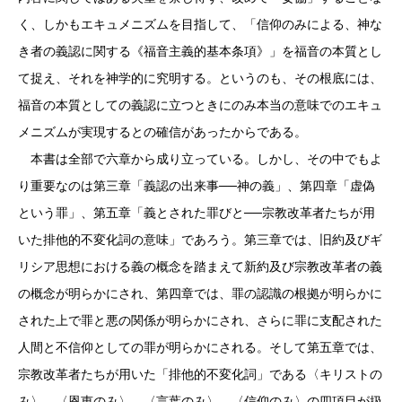
く、しかもエキュメニズムを目指して、「信仰のみによる、神な
き者の義認に関する《福音主義的基本条項》」を福音の本質とし
て捉え、それを神学的に究明する。というのも、その根底には、
福音の本質としての義認に立つときにのみ本当の意味でのエキュ
メニズムが実現するとの確信があったからである。
本書は全部で六章から成り立っている。しかし、その中でもよ
り重要なのは第三章「義認の出来事──神の義」、第四章「虚偽
という罪」、第五章「義とされた罪びと──宗教改革者たちが用
いた排他的不変化詞の意味」であろう。第三章では、旧約及びギ
リシア思想における義の概念を踏まえて新約及び宗教改革者の義
の概念が明らかにされ、第四章では、罪の認識の根拠が明らかに
された上で罪と悪の関係が明らかにされ、さらに罪に支配された
人間と不信仰としての罪が明らかにされる。そして第五章では、
宗教改革者たちが用いた「排他的不変化詞」である〈キリストの
み〉、〈恩恵のみ〉、〈言葉のみ〉、〈信仰のみ〉の四項目が扱