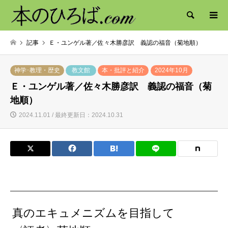
検索
記事
Ｅ・ユンゲル著／佐々木勝彦訳 義認の福音（菊地順）
神学･教理・歴史
教文館
本・批評と紹介
2024年10月
Ｅ・ユンゲル著／佐々木勝彦訳 義認の福音（菊
地順）
2024.11.01 / 最終更新日：2024.10.31
真のエキュメニズムを目指して