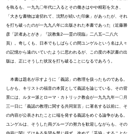
を執るも、一九九〇年代に入るとその働きはやや精彩を欠き、
「大きな書物は途切れて、沈黙が続いた印象」があったが、それ
を打ち破ったのが一九九八年に出版された本書であった（近藤勝
彦「訳者あとがき」『説教集2──霊の現臨』二八五─二八六
頁）。奇しくも、日本でもしばらくの間ユンゲルという名は人々
の記憶から遠のいていたように思われるが、この度の本訳書の出
版は、正にそうした状況を打ち破ることになるであろう。
本書は題名が示すように「義認」の教理を扱ったものである。
しかも、キリストの福音の本質として義認を論じている。その背
景には、ルター派とローマ・カトリック教会が一九九九年一〇月
三一日に「義認の教理に関する共同宣言」に署名する以前に、そ
の内容が公表されたことに端を発する義認をめぐる論争がある。
ユンゲルは、そうした両グループの努力を歓迎しながらも、その
内容に関してはある失望を禁じ得ず、改めて「妥協」することな