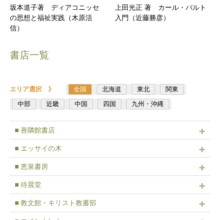
坂本道子著 ディアコニッセ
上田光正 著 カール・バルト
の思想と福祉実践（木原活
入門（近藤勝彦）
信）
書店一覧
エリア選択 》
全国
北海道
東北
関東
中部
近畿
中国
四国
九州・沖縄
■ 善隣館書店
■ エッサイの木
■ 恵泉書房
■ 待晨堂
■ 教文館・キリスト教書部