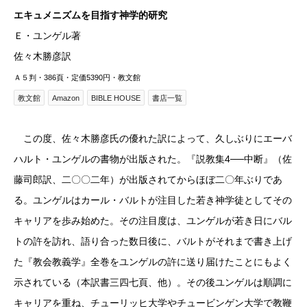
エキュメニズムを目指す神学的研究
Ｅ・ユンゲル著
佐々木勝彦訳
Ａ５判・386頁・定価5390円・教文館
教文館
Amazon
BIBLE HOUSE
書店一覧
この度、佐々木勝彦氏の優れた訳によって、久しぶりにエーバ
ハルト・ユンゲルの書物が出版された。『説教集4──中断』（佐
藤司郎訳、二〇〇二年）が出版されてからほぼ二〇年ぶりであ
る。ユンゲルはカール・バルトが注目した若き神学徒としてその
キャリアを歩み始めた。その注目度は、ユンゲルが若き日にバル
トの許を訪れ、語り合った数日後に、バルトがそれまで書き上げ
た『教会教義学』全巻をユンゲルの許に送り届けたことにもよく
示されている（本訳書三四七頁、他）。その後ユンゲルは順調に
キャリアを重ね、チューリッヒ大学やチュービンゲン大学で教鞭