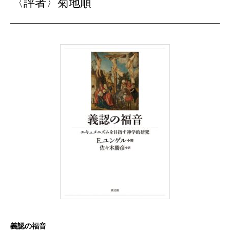
〈評者〉菊地順
義認の福音