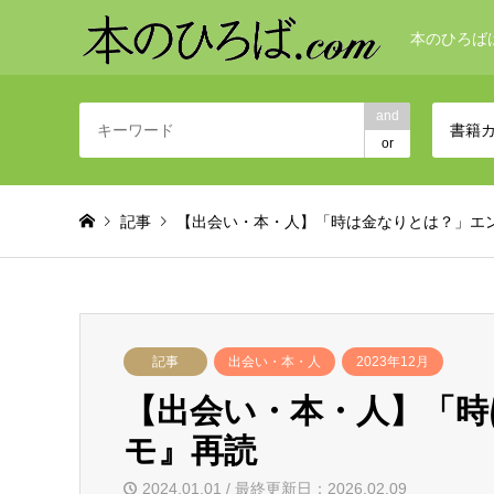
本のひろば
and
書籍
or
記事
【出会い・本・人】「時は金なりとは？」エ
記事
出会い・本・人
2023年12月
【出会い・本・人】「時
モ』再読
2024.01.01 / 最終更新日：2026.02.09