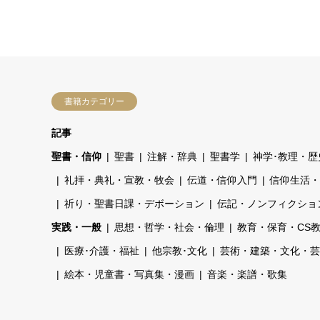
書籍カテゴリー
記事
聖書・信仰
聖書
注解・辞典
聖書学
神学･教理・歴
礼拝・典礼・宣教・牧会
伝道・信仰入門
信仰生活・
祈り・聖書日課・デボーション
伝記・ノンフィクショ
実践・一般
思想・哲学・社会・倫理
教育・保育・CS
医療･介護・福祉
他宗教･文化
芸術・建築・文化・芸
絵本・児童書・写真集・漫画
音楽・楽譜・歌集