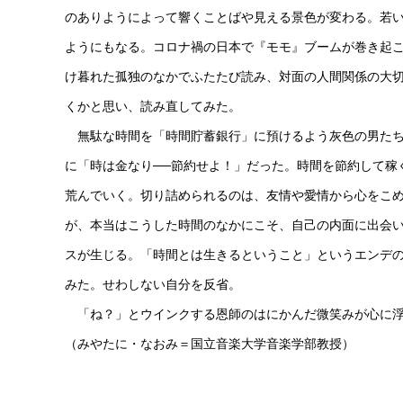
のありようによって響くことばや見える景色が変わる。若
ようにもなる。コロナ禍の日本で『モモ』ブームが巻き起
け暮れた孤独のなかでふたたび読み、対面の人間関係の大
くかと思い、読み直してみた。
無駄な時間を「時間貯蓄銀行」に預けるよう灰色の男たち
に「時は金なり──節約せよ！」だった。時間を節約して稼
荒んでいく。切り詰められるのは、友情や愛情から心をこ
が、本当はこうした時間のなかにこそ、自己の内面に出会
スが生じる。「時間とは生きるということ」というエンデ
みた。せわしない自分を反省。
「ね？」とウインクする恩師のはにかんだ微笑みが心に
（みやたに・なおみ＝国立音楽大学音楽学部教授）