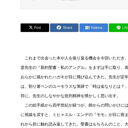
Post
Share
Hatena
LI
これまで出会った本や人を振り返る機会を今回いただき、
彦先生の『新約聖書・私のアングル』をまずは手に取り、
おらかに描かれたハガキが目に飛び込んできた。先生が定
は、割り箸ペンのユーモラスな筆跡で「時は金なりとは？
符に、先生のしなやかな批判精神を懐かしく思い出す。
この絵手紙から四半世紀が経つが、師からの問いかけには
に視線を戻すと、ミヒャエル・エンデの『モモ』が目に留
れから折に触れ読み返してきた。聖書はもちろんのこと、