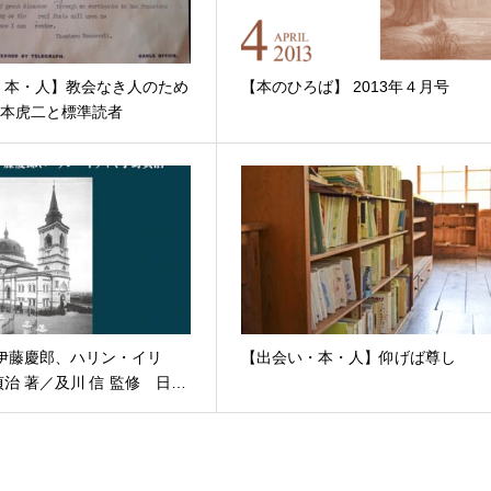
・本・人】教会なき人のため
【本のひろば】 2013年４月号
塚本虎二と標準読者
、伊藤慶郎、ハリン・イリ
【出会い・本・人】仰げば尊し
治 著／及川 信 監修 日…