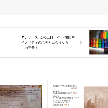
▼シリーズ この三冊！</br>性的マ
イノリティの現実と出会うなら、
この三冊！