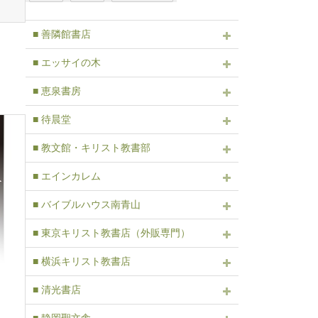
■ 善隣館書店
■ エッサイの木
■ 恵泉書房
■ 待晨堂
■ 教文館・キリスト教書部
■ エインカレム
■ バイブルハウス南青山
■ 東京キリスト教書店（外販専門）
■ 横浜キリスト教書店
■ 清光書店