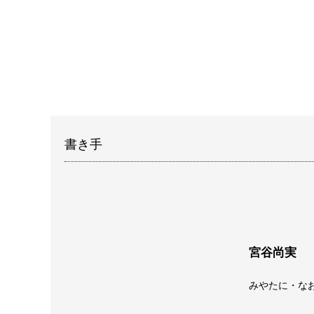
書き手
宮谷尚実
みやたに・な