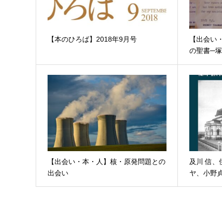
【本のひろば】2018年9月号
【出会い
の聖書─
【出会い・本・人】核・原発問題との
及川 信
出会い
ヤ、小野貞