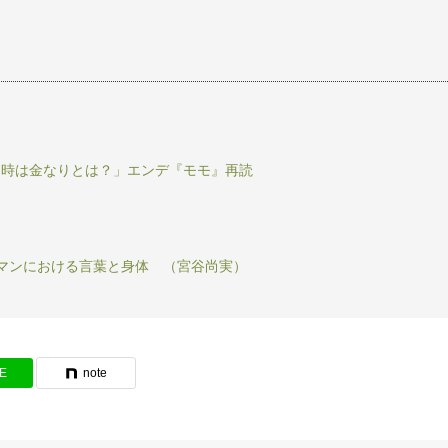
「時は金なりとは？」エンデ『モモ』再読
マンにおける言葉と身体 （宮谷尚実）
NE
note