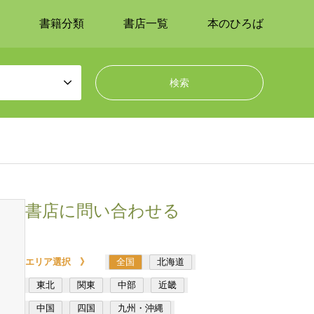
書籍分類
書店一覧
本のひろば
書店に問い合わせる
エリア選択 》
全国
北海道
東北
関東
中部
近畿
中国
四国
九州・沖縄