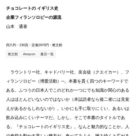
チョコレートの イギリス史
企業フィランソロピーの源流
山本 通著
四六判・230頁・定価2970円・教文館
教文館
Amazon
書店一覧
ラウントリー社、キャドバリー社、友会徒（クエイカー）、フ
ィランソロピー（博愛活動）─。本書を貫く四つのキーワードで
ある。ふつうの日本人でこのどれか一つにでも知識か関心のある
人はほとんどいないのではないか（本誌読者なら後二者には見覚
えがあるかもしれないが）。いかにも手に取りにくい、あるいは
飲み込みにくいテーマだ。しかし、そこで本書のタイトルであ
る。『チョコレートのイギリス史』。なんと魅力的なことか。人
の食指を動かす美しい糖衣だ。食べてみよう。嚙み砕くと広がる