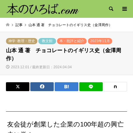
検索
記事
山本 通 著 チョコレートのイギリス史（金澤周作）
神学･教理・歴史
教文館
本・批評と紹介
2023年11月
山本 通 著 チョコレートのイギリス史（金澤周
作）
2023.12.01 / 最終更新日：2024.04.04
友会徒が創業した企業の100年超の興亡