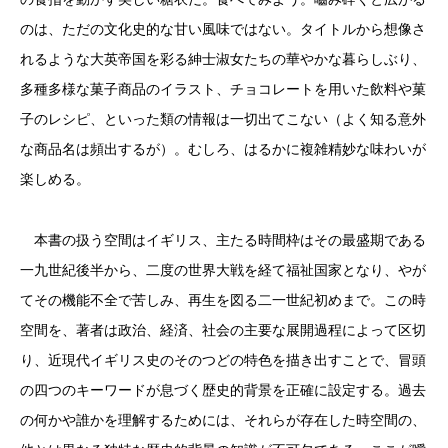
のは、ただの文化史的な甘い風味ではない。タイトルから想像さ
れるような大英帝国を彩る紳士淑女たちの華やかな暮らしぶり、
多種多様な菓子商品のイラスト、チョコレートを用いた飲料や菓
子のレシピ、といった類の情報は一切出てこない（よく知る意外
な商品名は頻出するが）。むしろ、はるかに複雑精妙な味わいが
楽しめる。
本書の扱う空間はイギリス、主たる時間枠はその最盛期である
一九世紀後半から、二度の世界大戦を経て福祉国家となり、やが
てその機能不全で苦しみ、再生を図る二一世紀初めまで。この時
空間を、著者は政治、経済、社会の主要な展開過程によって区切
り、近現代イギリス史のそのつどの特色を描き出すことで、冒頭
の四つのキーワードが息づく歴史的背景を正確に設定する。過去
の何かや誰かを理解するためには、それらが存在した時空間の、