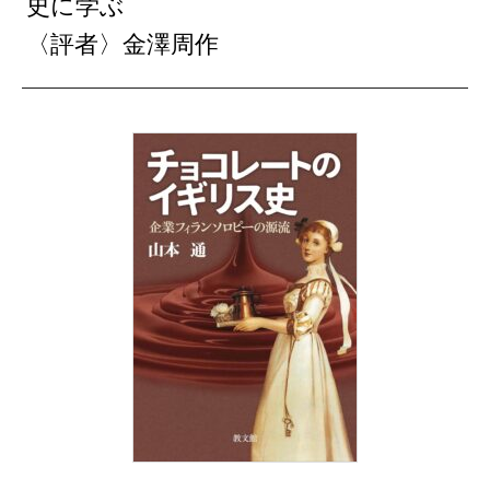
史に学ぶ
〈評者〉金澤周作