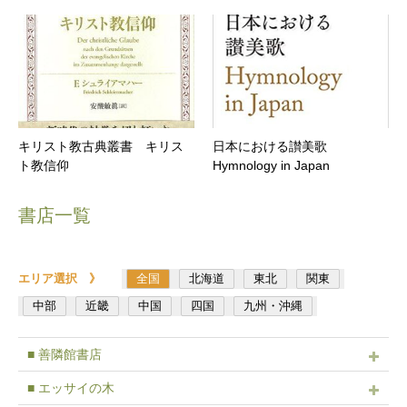
キリスト教古典叢書 キリス
日本における讃美歌
ト教信仰
Hymnology in Japan
書店一覧
エリア選択 》
全国
北海道
東北
関東
中部
近畿
中国
四国
九州・沖縄
■ 善隣館書店
■ エッサイの木