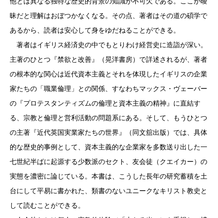
他とは異なる独特な歴史的背景の知識が不可欠である。ここが曖
昧だと理解はおぼつかなくなる。その点、著者はその道の碩学で
あるから、読者は安心して身をゆだねることができる。
著者はイギリス経済史の中でもとりわけ経営史に造詣が深い。
主著のひとつ『禁欲と改善』（晃洋書房）で詳述されるが、著者
の根本的な関心は近代資本主義とそれを体現したイギリスの企業
家たちの「職業倫理」との関係、すなわちマックス・ヴェーバー
の『プロテスタンティズムの倫理と資本主義の精神』に直結す
る、宗教と倫理と営利活動の問題系にある。そして、もうひとつ
の主著『近代英国実業家たちの世界』（同文舘出版）では、具体
的な歴史的事例として、資本主義的な企業家を多数送り出した一
七世紀半ばに起源する少数派のセクト、友会徒（クエイカー）の
実態を濃密に論じている。本書は、こうした長年の研究蓄積を土
台にして平易に書かれた、類書のないユニークなキリスト教史と
して読むことができる。