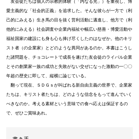
友会徒たちは個人の宗教的体験（「内なる光」）を重視し、博
愛主義的な「社会的正義」を追求した。そんな彼らが一方で（利
己的にみえる）生き馬の目を抜く営利活動に邁進し、他方で（利
他的にみえる）社会調査や企業内福祉や幅広い慈善・博愛活動や
福祉国家の建設にも身も心も捧げ尽くしたのはなぜか。他のキリ
スト者（の企業家）とどのような異同があるのか。本書はこうし
た諸問題を、チョコレートで成長を遂げた友会徒のライバル企業
とその創業家一族の成功と失敗がない交ぜになった激動の一〇〇
年超の歴史に即して、縦横に論じている。
翻って現在、ＳＤＧｓが叫ばれる新自由主義の世界で、企業家
たちは、キリスト者たちは、どのような信念をもって進んでいく
べきなのか。考える素材という意味での食べ応えは保証するの
で、ぜひご賞味あれ。