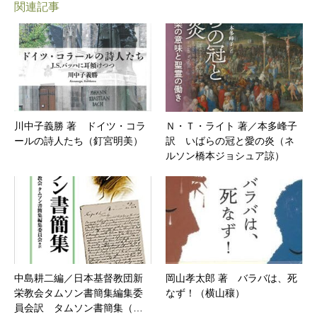
関連記事
川中子義勝 著 ドイツ・コラ
Ｎ・Ｔ・ライト 著／本多峰子
ールの詩人たち（釘宮明美）
訳 いばらの冠と愛の炎（ネ
ルソン橋本ジョシュア諒）
中島耕二編／日本基督教団新
岡山孝太郎 著 バラバは、死
栄教会タムソン書簡集編集委
なず！（横山穰）
員会訳 タムソン書簡集（…