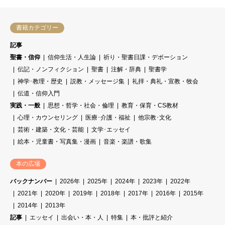
書籍カテゴリー
記事
聖書・信仰
信仰生活・人生論
祈り・聖書日課・デボーション
伝記・ノンフィクション
聖書
注解・辞典
聖書学
神学･教理・歴史
説教・メッセージ集
礼拝・典礼・宣教・牧会
伝道・信仰入門
実践・一般
思想・哲学・社会・倫理
教育・保育・CS教材
心理・カウンセリング
医療･介護・福祉
他宗教･文化
芸術・建築・文化・芸能
文学･エッセイ
絵本・児童書・写真集・漫画
音楽・楽譜・歌集
本の広場
バックナンバー
2026年
2025年
2024年
2023年
2022年
2021年
2020年
2019年
2018年
2017年
2016年
2015年
2014年
2013年
記事
エッセイ
出会い・本・人
特集
本・批評と紹介