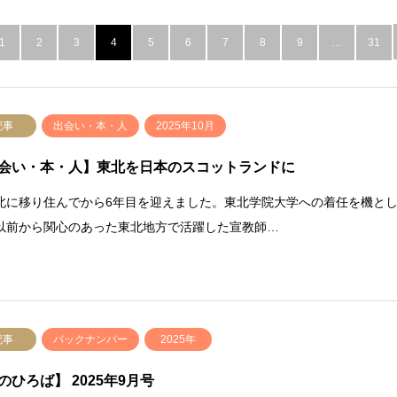
1
2
3
4
5
6
7
8
9
…
31
記事
出会い・本・人
2025年10月
会い・本・人】東北を日本のスコットランドに
に移り住んでから6年目を迎えました。東北学院大学への着任を機と
以前から関心のあった東北地方で活躍した宣教師…
記事
バックナンバー
2025年
のひろば】 2025年9月号