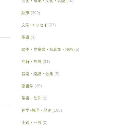
芸術・建築・文化・芸能
(10)
記事
(302)
文学･エッセイ
(27)
聖書
(3)
絵本・児童書・写真集・漫画
(5)
注解・辞典
(31)
音楽・楽譜・歌集
(5)
聖書学
(25)
聖書・信仰
(2)
神学･教理・歴史
(190)
実践・一般
(0)