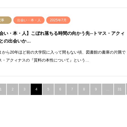
記事
出会い・本・人
2025年7月
会い・本・人】こぼれ落ちる時間の向かう先─トマス・アクィ
との出会いか…
から20年ほど前の大学院に入って間もない頃、図書館の書庫の片隅で
ス・アクィナスの『質料の本性について』という…
1
2
3
4
5
6
7
8
9
…
31