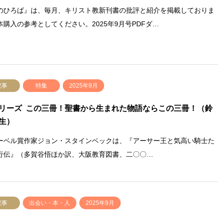
のひろば』は、毎月、キリスト教新刊書の批評と紹介を掲載しておりま
本購入の参考としてください。2025年9月号PDFダ…
記事
特集
2025年9月
リーズ この三冊！聖書から生まれた物語ならこの三冊！（鈴
生）
ベル賞作家ジョン・スタインベックは、『アーサー王と気高い騎士た
行伝』（多賀谷悟ほか訳、大阪教育図書、二〇〇…
記事
出会い・本・人
2025年9月