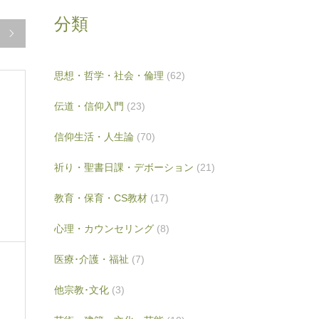
分類

思想・哲学・社会・倫理
(62)
伝道・信仰入門
(23)
信仰生活・人生論
(70)
し
祈り・聖書日課・デボーション
(21)
教育・保育・CS教材
(17)
心理・カウンセリング
(8)
医療･介護・福祉
(7)
他宗教･文化
(3)