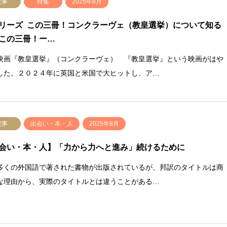
記事
特集
2025年8月
リーズ この三冊！コンクラーヴェ（教皇選挙）について知る
この三冊！ー…
映画『教皇選挙』（コンクラーヴェ） 『教皇選挙』という映画がはや
した。２０２４年に英国と米国で大ヒットし、ア…
記事
出会い・本・人
2025年8月
会い・本・人】「力から力へと進み」続けるために
くの外国語で著された書物が出版されているが、邦訳のタイトルは商
な理由から、実際のタイトルとは違うことがある…