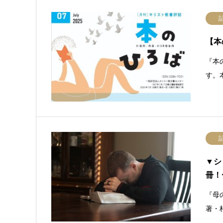
【本
『本
す。
▼シ
冊！
『母
著・柏