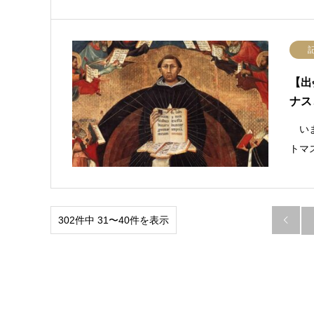
【出
ナス
いま
トマ
302件中 31〜40件を表示
