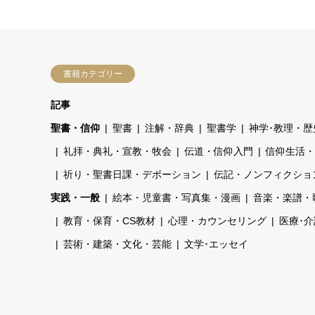
書籍カテゴリー
記事
聖書・信仰
聖書
注解・辞典
聖書学
神学･教理・歴
礼拝・典礼・宣教・牧会
伝道・信仰入門
信仰生活・
祈り・聖書日課・デボーション
伝記・ノンフィクショ
実践・一般
絵本・児童書・写真集・漫画
音楽・楽譜・
教育・保育・CS教材
心理・カウンセリング
医療･
芸術・建築・文化・芸能
文学･エッセイ