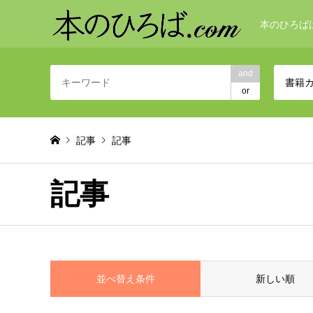
本のひろば
and
書籍
or
記事
記事
記事
並べ替え条件
新しい順