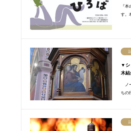
『本
す。
▼シ
木結
ノー
ちの