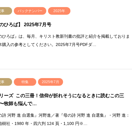
記事
バックナンバー
2025年
のひろば】 2025年7月号
のひろば』は、毎月、キリスト教新刊書の批評と紹介を掲載しておりま
本購入の参考としてください。2025年7月号PDFダ…
記事
特集
2025年7月
リーズ この三冊！信仰が折れそうになるときに読むこの三
〜牧師も悩んで…
の詩 河野 進 自選集』河野進／著『母の詩 河野 進 自選集』・河野 進：
樹社・1980 年・四六判 124 頁・1,100 円※…