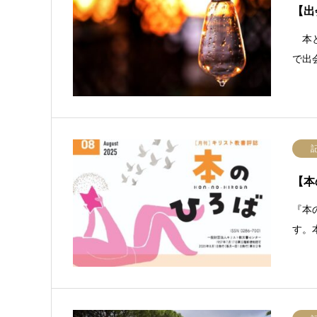
【出
本と
で出
【本
『本
す。