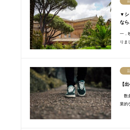
▼シ
なら
一．
りま
【出
数多
業的