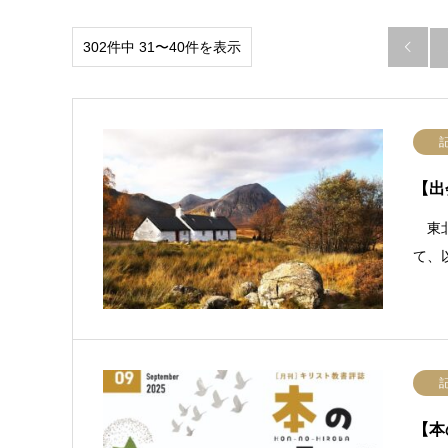
302件中 31〜40件を表示

【出
東北
て、
【本