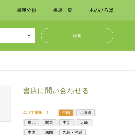
書籍分類
書店一覧
本のひろば
書店に問い合わせる
エリア選択 》
全国
北海道
東北
関東
中部
近畿
中国
四国
九州・沖縄