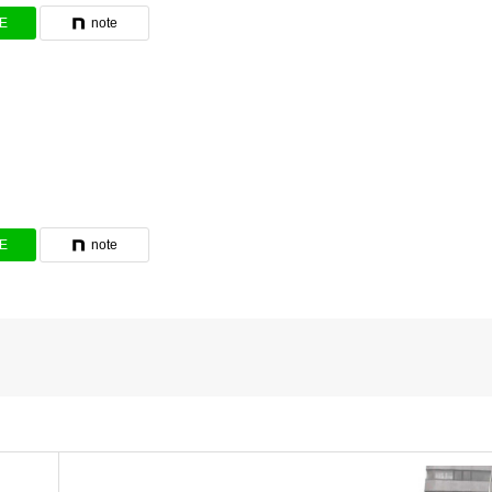
NE
note
NE
note