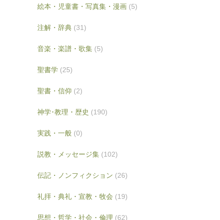
絵本・児童書・写真集・漫画
(5)
注解・辞典
(31)
音楽・楽譜・歌集
(5)
聖書学
(25)
聖書・信仰
(2)
神学･教理・歴史
(190)
実践・一般
(0)
説教・メッセージ集
(102)
伝記・ノンフィクション
(26)
礼拝・典礼・宣教・牧会
(19)
思想・哲学・社会・倫理
(62)