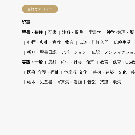
書籍カテゴリー
記事
聖書・信仰
聖書
注解・辞典
聖書学
神学･教理・歴
礼拝・典礼・宣教・牧会
伝道・信仰入門
信仰生活・
祈り・聖書日課・デボーション
伝記・ノンフィクショ
実践・一般
思想・哲学・社会・倫理
教育・保育・CS
医療･介護・福祉
他宗教･文化
芸術・建築・文化・芸
絵本・児童書・写真集・漫画
音楽・楽譜・歌集