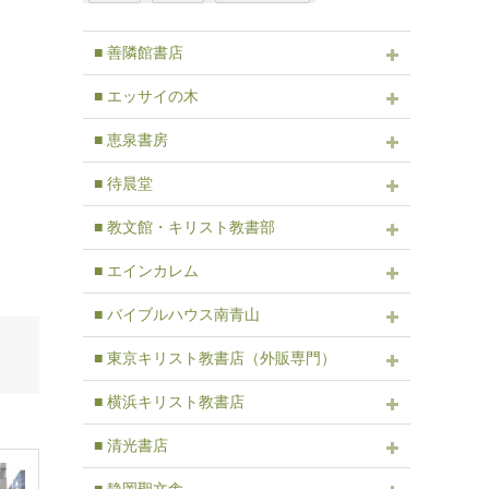
■ 善隣館書店
■ エッサイの木
■ 恵泉書房
■ 待晨堂
■ 教文館・キリスト教書部
■ エインカレム
■ バイブルハウス南青山
■ 東京キリスト教書店（外販専門）
■ 横浜キリスト教書店
■ 清光書店