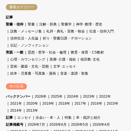
書籍カテゴリー
記事
聖書・信仰
聖書
注解・辞典
聖書学
神学･教理・歴史
説教・メッセージ集
礼拝・典礼・宣教・牧会
伝道・信仰入門
信仰生活・人生論
祈り・聖書日課・デボーション
伝記・ノンフィクション
実践・一般
思想・哲学・社会・倫理
教育・保育・CS教材
心理・カウンセリング
医療･介護・福祉
他宗教･文化
芸術・建築・文化・芸能
文学･エッセイ
絵本・児童書・写真集・漫画
音楽・楽譜・歌集
本の広場
バックナンバー
2026年
2025年
2024年
2023年
2022年
2021年
2020年
2019年
2018年
2017年
2016年
2015年
2014年
2013年
記事
エッセイ
出会い・本・人
特集
本・批評と紹介
記事掲載号
2026年7月
2026年6月
2026年5月
2026年4月