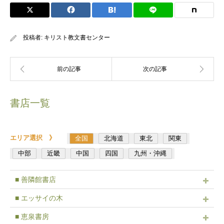
投稿者:
キリスト教文書センター
書店一覧
エリア選択 》
全国
北海道
東北
関東
中部
近畿
中国
四国
九州・沖縄
■ 善隣館書店
■ エッサイの木
■ 恵泉書房