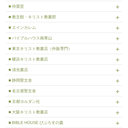
■ 待晨堂
■ 教文館・キリスト教書部
■ エインカレム
■ バイブルハウス南青山
■ 東京キリスト教書店（外販専門）
■ 横浜キリスト教書店
■ 清光書店
■ 静岡聖文舎
■ 名古屋聖文舎
■ 京都ヨルダン社
■ 大阪キリスト教書店
■ BIBLE HOUSE びぶろすの森