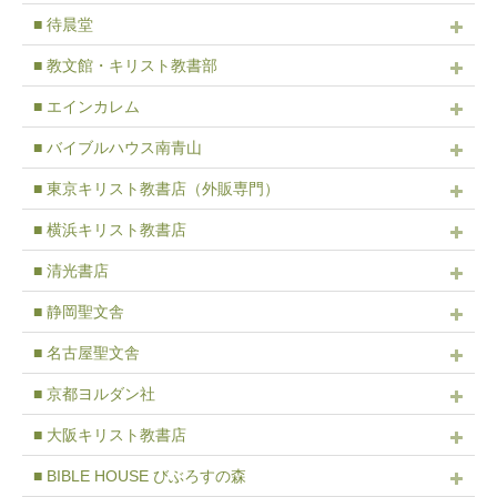
■ 待晨堂
■ 教文館・キリスト教書部
■ エインカレム
■ バイブルハウス南青山
■ 東京キリスト教書店（外販専門）
■ 横浜キリスト教書店
■ 清光書店
■ 静岡聖文舎
■ 名古屋聖文舎
■ 京都ヨルダン社
■ 大阪キリスト教書店
■ BIBLE HOUSE びぶろすの森