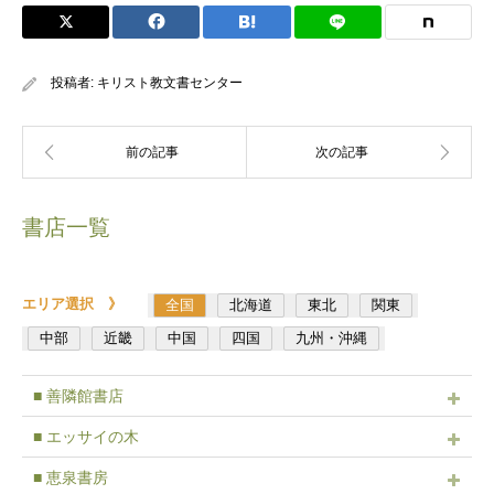
投稿者:
キリスト教文書センター
書店一覧
エリア選択 》
全国
北海道
東北
関東
中部
近畿
中国
四国
九州・沖縄
■ 善隣館書店
■ エッサイの木
■ 恵泉書房