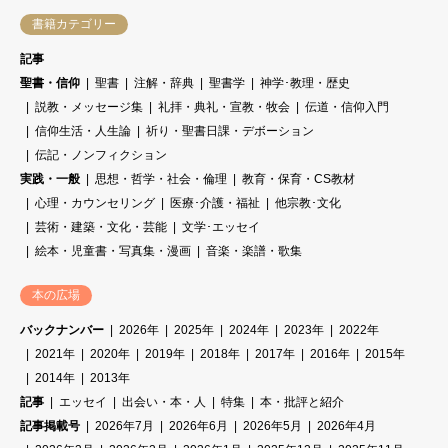
書籍カテゴリー
記事
聖書・信仰
聖書
注解・辞典
聖書学
神学･教理・歴史
説教・メッセージ集
礼拝・典礼・宣教・牧会
伝道・信仰入門
信仰生活・人生論
祈り・聖書日課・デボーション
伝記・ノンフィクション
実践・一般
思想・哲学・社会・倫理
教育・保育・CS教材
心理・カウンセリング
医療･介護・福祉
他宗教･文化
芸術・建築・文化・芸能
文学･エッセイ
絵本・児童書・写真集・漫画
音楽・楽譜・歌集
本の広場
バックナンバー
2026年
2025年
2024年
2023年
2022年
2021年
2020年
2019年
2018年
2017年
2016年
2015年
2014年
2013年
記事
エッセイ
出会い・本・人
特集
本・批評と紹介
記事掲載号
2026年7月
2026年6月
2026年5月
2026年4月