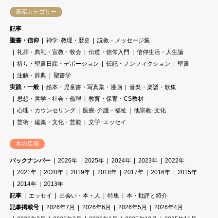
書籍カテゴリー
記事
聖書・信仰
神学･教理・歴史
説教・メッセージ集
礼拝・典礼・宣教・牧会
伝道・信仰入門
信仰生活・人生論
祈り・聖書日課・デボーション
伝記・ノンフィクション
聖書
注解・辞典
聖書学
実践・一般
絵本・児童書・写真集・漫画
音楽・楽譜・歌集
思想・哲学・社会・倫理
教育・保育・CS教材
心理・カウンセリング
医療･介護・福祉
他宗教･文化
芸術・建築・文化・芸能
文学･エッセイ
本の広場
バックナンバー
2026年
2025年
2024年
2023年
2022年
2021年
2020年
2019年
2018年
2017年
2016年
2015年
2014年
2013年
記事
エッセイ
出会い・本・人
特集
本・批評と紹介
記事掲載号
2026年7月
2026年6月
2026年5月
2026年4月