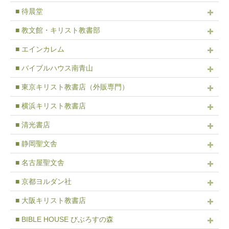
■ 待晨堂
■ 教文館・キリスト教書部
■ エインカレム
■ バイブルハウス南青山
■ 東京キリスト教書店（外販専門）
■ 横浜キリスト教書店
■ 清光書店
■ 静岡聖文舎
■ 名古屋聖文舎
■ 京都ヨルダン社
■ 大阪キリスト教書店
■ BIBLE HOUSE びぶろすの森