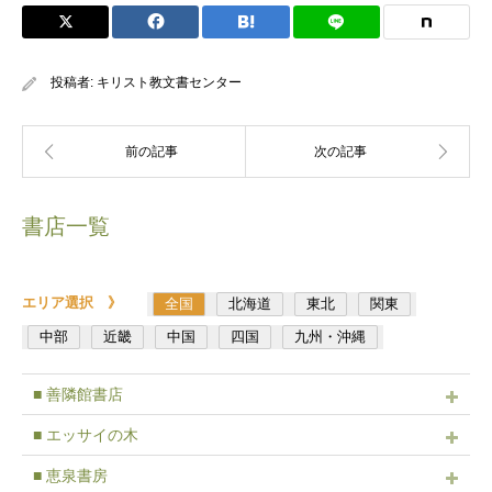
投稿者:
キリスト教文書センター
書店一覧
エリア選択 》
全国
北海道
東北
関東
中部
近畿
中国
四国
九州・沖縄
■ 善隣館書店
■ エッサイの木
■ 恵泉書房